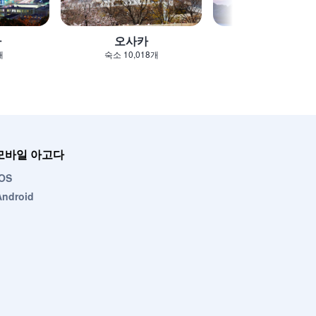
카
오사카
도쿄 / 동경
개
숙소 10,018개
숙소 12,486개
모바일 아고다
iOS
Android