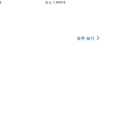
개
숙소 1,444개
숙소 1,270개
모두 보기