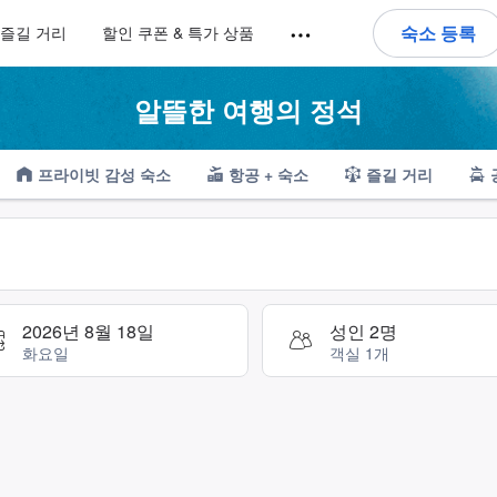
언어를 선택해 주세요
통화를 선택하세요
숙소 등록
즐길 거리
할인 쿠폰 & 특가 상품
알뜰한 여행의 정석
프라이빗 감성 숙소
항공 + 숙소
즐길 거리
 방향키나 탭 키를 사용하여 탐색한 후 엔터키를 눌러 선택하세
2026년 8월 18일
성인 2명
화요일
객실 1개