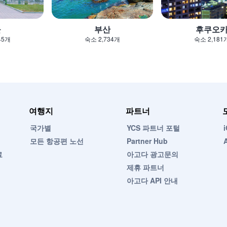
울
부산
후쿠오
45개
숙소 2,734개
숙소 2,181
여행지
파트너
국가별
YCS 파트너 포털
모든 항공편 노선
Partner Hub
료
아고다 광고문의
제휴 파트너
아고다 API 안내