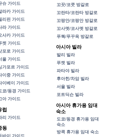
규슈 가이드
꼬꿋/코쿳 방갈로
말라카 가이드
꼬란타/코란타 방갈로
필리핀 가이드
꼬팡안/코팡안 방갈로
나라 가이드
꼬사멧/코사멧 방갈로
오사카 가이드
푸쿽/푸꾸옥 방갈로
푸켓 가이드
아시아 빌라
삿포로 가이드
발리 빌라
서울 가이드
푸켓 빌라
싱가포르 가이드
파타야 빌라
타이중 가이드
후아힌/차암 빌라
타이베이 가이드
서울 빌라
도쿄/동경 가이드
포트딕슨 빌라
고아 가이드
아시아 휴가용 임대
유럽
숙소
파리 가이드
도쿄/동경 휴가용 임대
숙소
중동
방콕 휴가용 임대 숙소
두바이 가이드