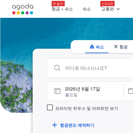
큰 할인!
신규오픈
항공 + 숙소
숙소
교통편
숙소
항공
검색하고 싶은 키워드나 숙소명을 입력하고
2026년 8월 17일
월요일
프라이빗 하우스 및 아파트만 보기
항공편도 예약하기