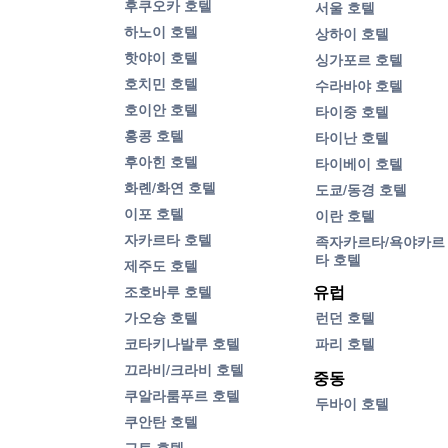
후쿠오카 호텔
서울 호텔
하노이 호텔
상하이 호텔
핫야이 호텔
싱가포르 호텔
호치민 호텔
수라바야 호텔
호이안 호텔
타이중 호텔
홍콩 호텔
타이난 호텔
후아힌 호텔
타이베이 호텔
화롄/화연 호텔
도쿄/동경 호텔
이포 호텔
이란 호텔
자카르타 호텔
족자카르타/욕야카르
타 호텔
제주도 호텔
유럽
조호바루 호텔
런던 호텔
가오슝 호텔
파리 호텔
코타키나발루 호텔
끄라비/크라비 호텔
중동
쿠알라룸푸르 호텔
두바이 호텔
쿠안탄 호텔
교토 호텔