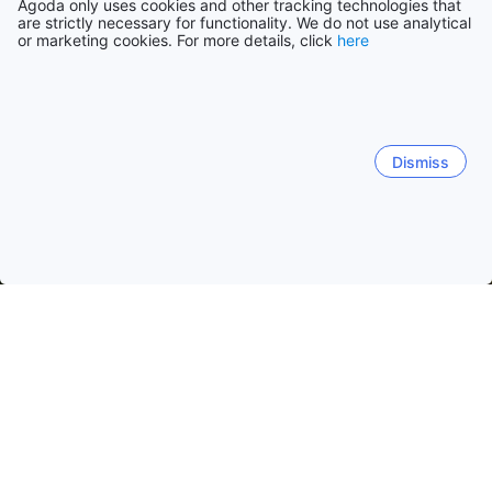
Agoda only uses cookies and other tracking technologies that
are strictly necessary for functionality. We do not use analytical
or marketing cookies. For more details, click
here
Dismiss
홈
인도네시아 숙소
서누사텡가라 숙소
롬복
롬복
숨바와
후우
라부한판단
세콩캉 바와
렘
쿠타
길리 트라왕안
길리 아이르
승기기
마타람