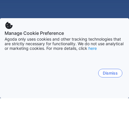
Manage Cookie Preference
Agoda only uses cookies and other tracking technologies that
are strictly necessary for functionality. We do not use analytical
or marketing cookies. For more details, click
here
Dismiss
홈
프랑스 숙소
미디피레네 숙소
오슈 숙소
세상
오슈
미르푸아
크라스트
파비