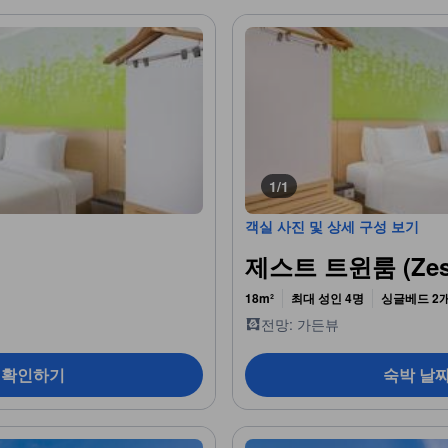
1/1
객실 사진 및 상세 구성 보기
제스트 트윈룸 (Zest
18m²
최대 성인 4명
싱글베드 2
전망: 가든뷰
 확인하기
숙박 날