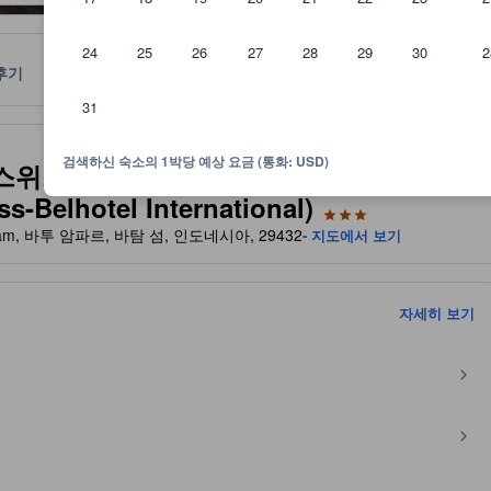
24
25
26
27
28
29
30
2
후기
위치
정책
31
기반으로 하며 귀하의 참고용으로만 제공됩니다
검색하신 숙소의 1박당 예상 요금 (통화: USD)
스위스-벨호텔 인터내셔널 (Zest
s-Belhotel International)
h Batam, 바투 암파르, 바탐 섬, 인도네시아, 29432
- 지도에서 보기
자세히 보기