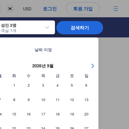
. 신뢰할 수 있고 정확하며 솔직한 정보로 고객님이 더 나은 선택을 하
로그인
회원 가입
USD
성인 2명
검색하기
객실 1개
 날짜를 탐색할 수 있습니다. 엔터 키를 사용해 특정 날짜를 선택하면 체크인 
바탐 섬의 1,316개 숙소 모두 보기
날짜 미정
2026년 9월
월
화
수
목
금
토
일
1
2
3
4
5
6
7
8
9
10
11
12
13
4
15
16
17
18
19
20
투숙객 제공 사진(14장)
1
22
23
24
25
26
27