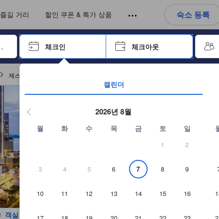
아웃까지 일련의 절차를 완료한 실제 숙소 이용객들에 의해 작성되었습니다
언어를 선택해 주세요
통화를 선택하세요
숙소 등록
즐길 거리
할인 쿠폰 & 특가 상품
 키를 사용하여 탐색한 후 엔터키를 눌러 선택하세요.
체크인
체크아웃
엔터 키를 눌러 캘린더를 여세요. 방향키를 사용해 체크인 및 체크아웃
제스트 하버 베이 바탐 바이 스위스-벨호텔 인터내셔널 예약
캘린더
2026년 8월
월
화
수
목
금
토
일
1
2
3
4
5
6
7
8
9
10
11
12
13
14
15
16
1
객실 사진 보기
17
18
19
20
21
22
23
2