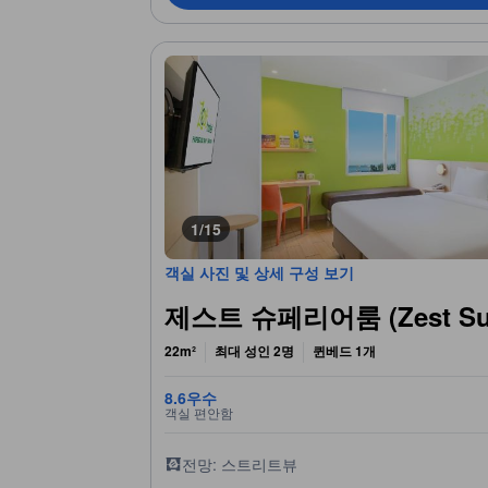
1/15
객실 사진 및 상세 구성 보기
제스트 슈페리어룸 (Zest Sup
22m²
최대 성인 2명
퀸베드 1개
8.6
우수
객실 편안함
전망: 스트리트뷰