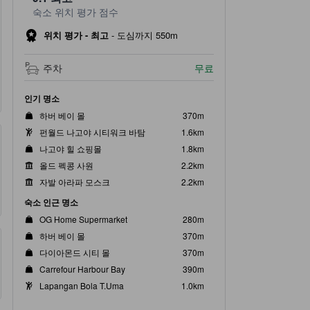
숙소 위치 평가 점수
위치 평가 - 최고
-
도심까지 550m
주차
무료
인기 명소
하버 베이 몰
370m
펀월드 나고야 시티워크 바탐
1.6km
나고야 힐 쇼핑몰
1.8km
올드 펙콩 사원
2.2km
자발 아라파 모스크
2.2km
숙소 인근 명소
OG Home Supermarket
280m
하버 베이 몰
370m
다이아몬드 시티 몰
370m
Carrefour Harbour Bay
390m
Lapangan Bola T.Uma
1.0km