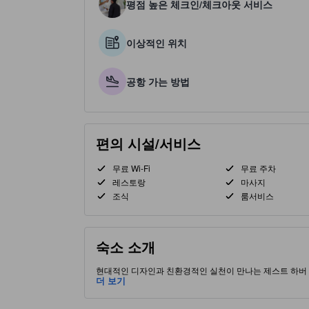
평점 높은 체크인/체크아웃 서비스
이상적인 위치
공항 가는 방법
편의 시설/서비스
무료 Wi-Fi
무료 주차
레스토랑
마사지
조식
룸서비스
숙소 소개
현대적인 디자인과 친환경적인 실천이 만나는 제스트 하버 
렌디한 Citruz Kitchen & Bar를 즐기거나, 푸르른 
더 보기
상적이며, 편안함, 지속 가능성 및 풍부한 문화 경험을 강
점입니다. 호텔은 회복력을 주는 마사지 서비스, 세련된 바
망이 가능합니다. 근처의 하버 베이 몰과 다이아몬드 시티 