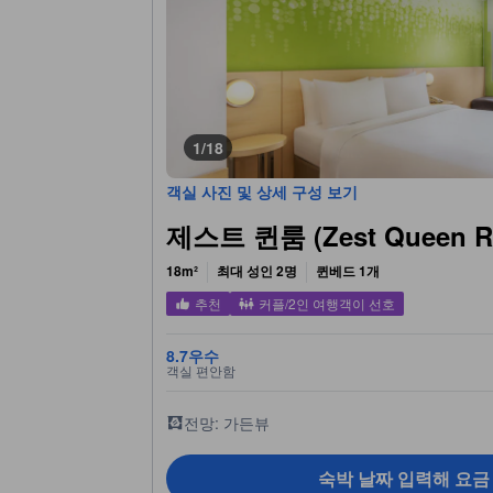
1/18
객실 사진 및 상세 구성 보기
제스트 퀸룸 (Zest Queen R
18m²
최대 성인 2명
퀸베드 1개
추천
커플/2인 여행객이 선호
8.7
우수
객실 편안함
전망: 가든뷰
숙박 날짜 입력해 요금