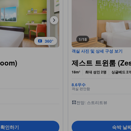
1/18
360°
객실 사진 및 상세 구성 보기
oom)
제스트 트윈룸 (Zest
18m²
최대 성인 2명
싱글베드 2
8.6
우수
객실 편안함
전망: 스트리트뷰
 확인하기
숙박 날