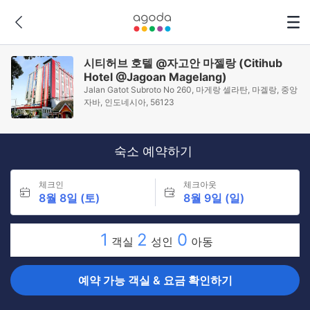
시티허브 호텔 @자고안 마젤랑 (Citihub
Hotel @Jagoan Magelang)
Jalan Gatot Subroto No 260, 마게랑 셀라탄, 마겔랑, 중앙
자바, 인도네시아, 56123
숙소 예약하기
체크인
체크아웃
8월 8일 (토)
8월 9일 (일)
1
2
0
객실
성인
아동
예약 가능 객실 & 요금 확인하기