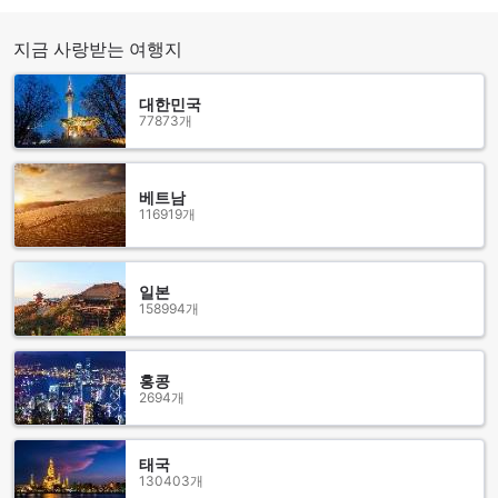
기에 이상적인 장소입니다. 마게랑 셀라탄은 또한 다양한 레스
토랑, 상점, 바, 그리고 엔터테인먼트 시설들이 모여있는 번화한
지금 사랑받는 여행지
지역에 위치하고 있어 편리한 쇼핑과 다양한 먹거리를 즐길 수
있습니다.
대한민국
마게랑 셀라탄은 고급스러운 객실과 편안한 시설들을 제공합니
77873개
다. 이 호텔은 탁 트인 해변 전망을 갖춘 넓은 객실과 최신 시설
들로 손님들의 편안함을 위해 세심한 배려를 기울이고 있습니
다. 또한, 마게랑 셀라탄은 수영장, 스파, 피트니스 센터 등 다양
베트남
한 레저 시설들을 갖추고 있어 손님들이 휴식과 여유를 즐길 수
116919개
있습니다.
마게랑 셀라탄은 마겔랑에서의 완벽한 휴양지로 여러분을 초대
합니다. 이 호텔에서 편안한 휴식과 아름다운 경치를 만끽하며
인도네시아의 아름다운 해변 도시를 탐험해보세요.
일본
158994개
시티허브 호텔 @자고안 마젤랑로의 교통편
시티허브 호텔 @자고안 마젤랑은 마게랑 셀라탄에 위치해 있
홍콩
2694개
으며, 가장 가까운 공항은 마겔랑 국제공항입니다. 마겔랑 국제
공항에서 호텔로 이동하는 가장 편리한 방법은 택시를 이용하
는 것입니다. 공항 출구에서 택시를 타고 약 30분 정도의 거리
태국
에 위치한 시티허브 호텔 @자고안 마젤랑에 도착할 수 있습니
130403개
다. 택시는 편리하고 빠른 이동 수단이며, 호텔로 편안하게 이동