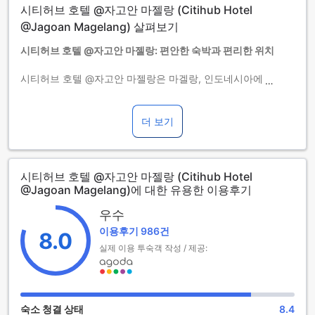
시티허브 호텔 @자고안 마젤랑 (Citihub Hotel
될 수 있습니다.
@Jagoan Magelang) 살펴보기
시티허브 호텔 @자고안 마젤랑: 편안한 숙박과 편리한 위치
시티허브 호텔 @자고안 마젤랑은 마겔랑, 인도네시아에 위치
한 2.0성급 호텔입니다. 이 호텔은 편안한 숙박과 편리한 위치
를 제공합니다.
2013년에 건축된 시티허브 호텔 @자고안 마젤랑은 오후 2시부
더 보기
터 체크인이 가능합니다. 체크아웃은 오전 12시까지 가능하며,
도심에서 2km 떨어진 곳에 위치하고 있습니다. 이 호텔은 총
34개의 객실을 보유하고 있으며, 공항까지는 약 60분이 소요됩
시티허브 호텔 @자고안 마젤랑 (Citihub Hotel
니다.
@Jagoan Magelang)에 대한 유용한 이용후기
아이들은 무료로 숙박할 수 없으며, 추가 요금이 부과될 수 있습
니다. 시티허브 호텔 @자고안 마젤랑은 편안한 숙박과 편리한
우수
위치를 제공하여 여행객들에게 최상의 경험을 선사합니다.
이용후기 986건
8.0
풍부한 엔터테인먼트 시설로 가득한 시티허브 호텔 @자고안 마
실제 이용 투숙객 작성 / 제공:
젤랑
시티허브 호텔 @자고안 마젤랑은 다양한 엔터테인먼트 시설을
제공하여 여행객들에게 즐거운 시간을 선사합니다. 호텔 내에
숙소 청결 상태
8.4