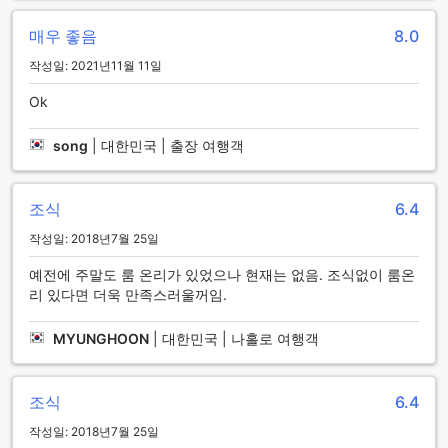
선사합니다.
매우 좋음
8.0
편리한 주차 시설로 편안한 여행을 즐기세요!
작성일: 2021년11월 11일
시티허브 호텔 @자고안 마젤랑은 여행객들의 편의를 위해 다
Ok
양한 주차 시설을 제공합니다. 호텔 내에는 주차장이 마련되어
있어 고객들은 편안하게 차량을 주차할 수 있습니다. 이 주차장
song
|
대한민국 | 출장 여행객
은 무료로 이용 가능하며, 고객들은 추가 비용을 걱정하지 않고
편안한 주차를 즐길 수 있습니다. 자동차를 이용하여 여행하시
는 분들에게 시티허브 호텔은 완벽한 선택입니다. 편리한 주차
조식
6.4
시설로 여행의 불편함을 최소화하고 편안한 휴식을 즐겨보세
요!
작성일: 2018년7월 25일
예전에 주말도 룸 온리가 있었으나 현재는 없음. 조식없이 룸온
시티허브 호텔 @자고안 마젤랑의 다양한 식사 시설
리 있다면 더욱 만족스러울꺼임.
시티허브 호텔 @자고안 마젤랑은 훌륭한 다이닝 시설을 제공
합니다. 호텔 내 레스토랑에서는 매일 아침 컨티넨탈 조식을 즐
MYUNGHOON
|
대한민국 | 나홀로 여행객
길 수 있습니다. 신선한 과일, 시리얼, 토스트, 요거트 등 다양한
선택지로 구성되어 있어 건강하고 맛있는 아침을 시작할 수 있
습니다. 또한, 호텔 근처에는 다양한 레스토랑과 카페가 있어 다
조식
6.4
양한 식사 옵션을 찾을 수 있습니다. 시티허브 호텔 @자고안 마
작성일: 2018년7월 25일
젤랑은 훌륭한 다이닝 경험을 제공하여 여행객들에게 편안하고