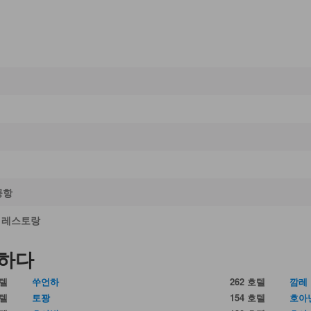
공항
, 레스토랑
견하다
호텔
쑤언하
262 호텔
깜레
호텔
토꽝
154 호텔
호아