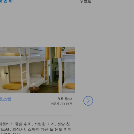
 히엡 박
9 호텔
 호스텔
8.5
우수
다낭 백패커스 호스
메라​​키 빌라 호스텔
바니스 다낭 백패커
씨쇼어 호텔 - 아파
브라운 빈 호텔 -
네모 호텔 다낭
에밀리 앤 아파트먼
카빌라 호텔 앤 아
이용후기 114건
텔
스 하우스
트먼트
2/9 스트리트
트
파트먼트
여행하기 좋은 위치, 저렴한 가격, 정말 친
여길 몇번째 방문했는지 모
호텔 위치는 주택가 큰 길에
여스텝, 조식서비스까지 다난 물 온도 미지
이 필요없는 최공의 호스텔입
내에서 다리를 건너서 바로
호텔 위치 및 스텝, 무료 비
저는 아무계획없이 항공권
우선 방 패밀리룸 이용했는
새벽 돌아가는 비행기 시간
구글리뷰에서는 2성급 숙
사람마다 틀리겠지만 개인 