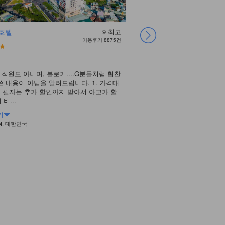
 호텔
9
최고
모나크 호텔 다낭
브릴리언트 호텔 다
샌디 비치 논 누크
발코나 호텔 다낭
피비텔 호텔
무엉탄 그랜드 다낭
파로샌드 다낭 호텔
시실리아 다낭 호텔
이용후기 8875건
낭
리조트
호텔
스 앤 스파
대 직원도 아니며, 블로거....G분들처럼 협찬
기대 없이 하루 예약한 호
베트남 첫방입니다 먼저 호이
베트남 매니저님 가슴 이름
방은 화이트에 블루 느낌으
쓴 내용이 아님을 알려드립니다. 1. 가격대
절한 서비스와 바다가 훤하
했는데 호이안 숙소가 그저
이라고 되어있는데 한국말도
음. 심플하고 방은 그냥 더
다낭과 호이안을 여행하면서
신관 오션뷰에 묵었는데 
무엉탄 호텔은 베트남 체인
다낭 호텔 중 제일 저렴하게
.... 필자는 추가 할인까지 받아서 아고가 할
제게 너무 좋은기억으로 남
족스러웠어요!! 예약전 서
프가 여권을 비행기에서 잃
스러움. 직원들 친절하고 
리조트에 나누어 묵었습니다
다. 오션뷰와 오션페이싱룸
을 가지고 있습니다. (저는
이 이용했는데 충분히 넒고
비...
로비에 나올때 마다 시원한.
히 선호하는곳은 아닌듯했는
공사에 전화해주고 잘 도와.
그 근처 수영장중에 가장 ..
와 용교 사이 대로변에 위
멀리 바다가 보이는 방입니
다낭에 밤늦게 도착해서 첫
았다. 그리고 위치상 굳굳
내를 관광하기에 매우 훌륭한
어 오션뷰로 변경을 요청하니
운)에서 하루 묵기 위...
있다고 하면 근처가 다 공..
기
더 보기
더 보기
더 보기
더 보기
, 대한민국
, 대한민국
, 대한민국
, 대한민국
, 대한민국
더 보기
더 보기
더 보기
더 보기
N
jaepil
JIHEE
MINWOO
HYEIN
, 대한민국
, 대한민국
, 대한민국
, 대한민국
juwon
Wansik
HeeSoo
LEE