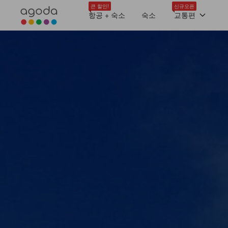
큰 할인!
신규오픈
항공 + 숙소
숙소
교통편