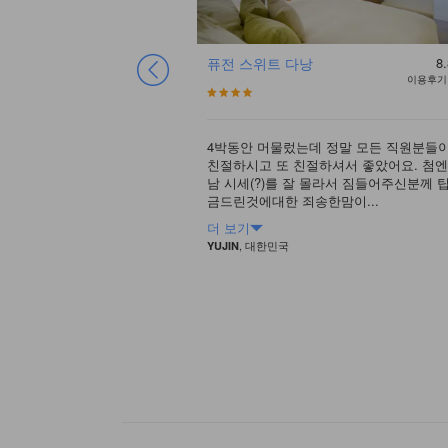
8
우수
퓨전 스위트 다낭
8.
이용후기 1124건
이용후기 
서 어딜가든 걸어가는게 가
4박동안 머물렀는데 정말 모든 직원분들
 콩카페, 한시장, 용다리 등
친절하시고 또 친절하셔서 좋았어요. 첨엔
서 관광하기 딱 좋은 위치입
남 시세(?)를 잘 몰라서 짐들어주신분께 
...
금드린것에대한 죄송한맘이...
더 보기
, 대한민국
YUJIN