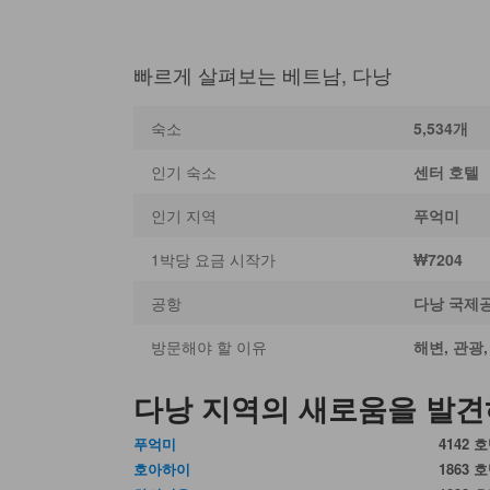
빠르게 살펴보는 베트남, 다낭
숙소
5,534개
인기 숙소
센터 호텔
인기 지역
푸억미
1박당 요금 시작가
₩7204
공항
다낭 국제
방문해야 할 이유
해변, 관광
다낭 지역의 새로움을 발
푸억미
4142 
호아하이
1863 