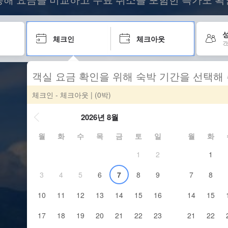
성
체크인
체크아웃
객
객실 요금 확인을 위해 숙박 기간을 선택해
체크인 - 체크아웃
| (0박)
2026년 8월
월
화
수
목
금
토
일
월
화
1
2
1
3
4
5
6
7
8
9
7
8
10
11
12
13
14
15
16
14
15
17
18
19
20
21
22
23
21
22