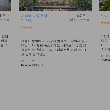
8
우수
사티아 다낭 호텔
8.7
우수
반다
4086건
한 마켓
이용후기 10921건
이 넘넘
* 절
 베트
받고 
가성비 짱이에요. 다낭에 밤늦게 도착해서 별 기
팁을 조
비..
대없이 1박했던 숙소인데요. 생각보다 넓고 깔
인가에 
끔해서 놀랐어요. 그리고 테라스를 나가보니 바
로 앞에 핑크성당이......
더 보
더 보기
JIYEO
, 대한민국
Heamin