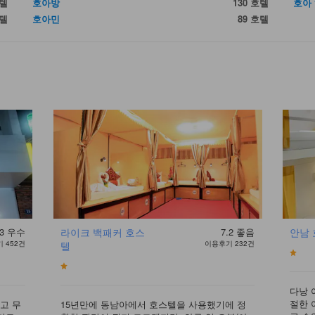
호텔
호아방
130 호텔
호아
호텔
호아민
89 호텔
3
우수
라이크 백패커 호스
7.2
좋음
안남
 452건
텔
이용후기 232건
다낭 
절한 
고 무
15년만에 동남아에서 호스텔을 사용했기에 정