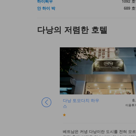
하이쩌우
1092 
안 하이 박
689 
다낭의 저렴한 호텔
7.3
좋음
다낭 토모다치 하우
8.
이용후기 929건
스
이용후기
어지는 도로 끝 로타리 근
베트남은 커녕 다낭이란 도시를 전혀 모르