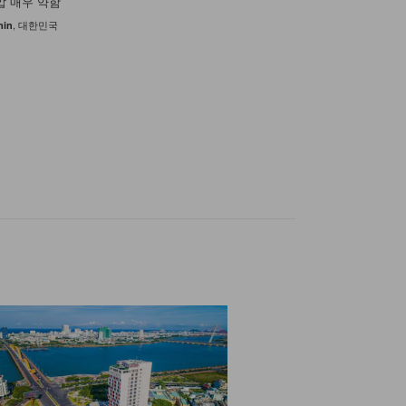
압 매우 약함
텔 환경, 나머지 50%는 
게 멀지는 않습니다. 공항
성비가 좋은 숙소였습니다
온 자유여행자임 제주항공타
이 부스로만 구분되어있어
시 머물렀던 브라운빈 호텔
퀴벌레가 나오고 위생이 별
냈읍니다 호텔 스텝이 친절
요. 넓고 안락한 환경...
내에서는 사만동정도 나오더.
반쯤 도착함 불이꺼져있어
화장실 쓰는지 누가 샤워중
다른 브라운빈을 갔다가 찾
나쁘지 않음. 기본적인 용
다 가격대비 괜찮은 숙소 
, 대한민국
min
, 대한민국
Byoung
문이 열렸음 저같은 여행자때
구조라는 점. 화장실 큰일 ..
방겨주는 프론트 여직원의 미
채워두고, 주변에 미니마트나 
더 보기
더 보기
, 대한민국
seungsu
, 대한민국
, 대한민국
더 보기
더 보기
더 보기
더 보기
BEOM
saetbyeol
, 대한민국
, 대한민국
, 대한민국
, 대한민국
kwon
Jong
seungho
HyungJun