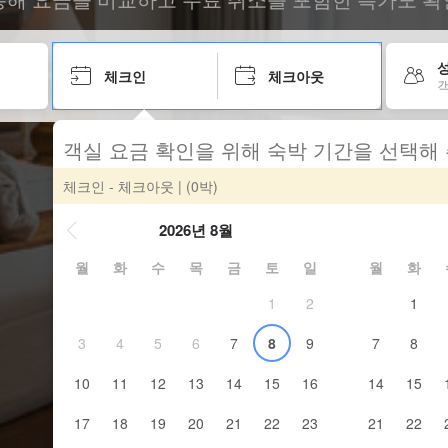
성
체크인
체크아웃
객
객실 요금 확인을 위해 숙박 기간을 선택해
체크인 - 체크아웃
| (0박)
2026년 8월
월
화
수
목
금
토
일
월
화
1
2
1
3
4
5
6
7
8
9
7
8
10
11
12
13
14
15
16
14
15
17
18
19
20
21
22
23
21
22