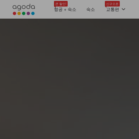
큰 할인!
신규오픈
항공 + 숙소
숙소
교통편