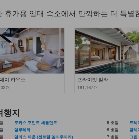
 휴가용 임대 숙소에서 만끽하는 더 특별
데이 하우스
프라이빗 빌라
703개
181,167개
여행지
호텔
로커스 포인트 세틀먼트
9 호텔
트레
호텔
엘루테라
9 호텔
클레
호텔
앨리스 타운 (센트럴 엘레우테라)
7 호텔
그린