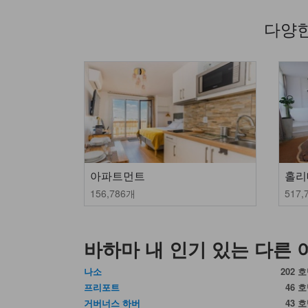
다양한
아파트먼트
홀리
156,786개
517,
바하마 내 인기 있는 다른 
나소
202 
프리포트
46 
거버너스 하버
43 