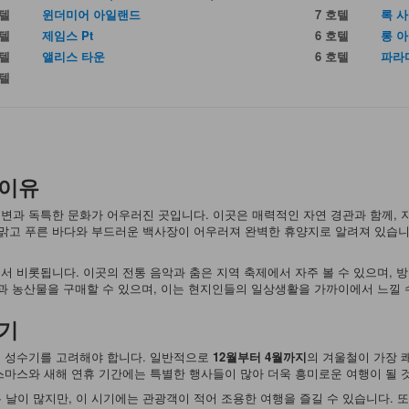
호텔
윈더미어 아일랜드
7 호텔
록 
호텔
제임스 Pt
6 호텔
롱 
호텔
앨리스 타운
6 호텔
파라
호텔
 이유
변과 독특한 문화가 어우러진 곳입니다. 이곳은 매력적인 자연 경관과 함께,
 맑고 푸른 바다와 부드러운 백사장이 어우러져 완벽한 휴양지로 알려져 있습니
서 비롯됩니다. 이곳의 전통 음악과 춤은 지역 축제에서 자주 볼 수 있으며, 
물과 농산물을 구매할 수 있으며, 이는 현지인들의 일상생활을 가까이에서 느낄 
시기
행 성수기를 고려해야 합니다. 일반적으로
12월부터 4월까지
의 겨울철이 가장 
스마스와 새해 연휴 기간에는 특별한 행사들이 많아 더욱 흥미로운 여행이 될 
 날이 많지만, 이 시기에는 관광객이 적어 조용한 여행을 즐길 수 있습니다. 