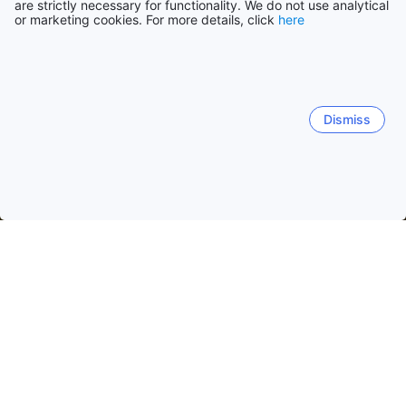
are strictly necessary for functionality. We do not use analytical
or marketing cookies. For more details, click
here
Dismiss
홈
미국 숙소
텍사스 숙소
휴스턴 (TX)
휴스턴 (TX)
댈러스 (TX)
포트 애런사스 (TX)
갤버스턴 
휴스턴 시티 센터
노스 휴스턴
웨스트체이스
사우스 휴