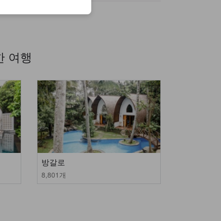
한 여행
방갈로
8,801개