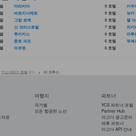
호텔
마라카이
9 호텔
키우
호텔
바르키시메토
9 호텔
보카
호텔
그랑 로케
8 호텔
엘 
호텔
산 크리스토발
7 호텔
치키
호텔
투카카스
6 호텔
마투
호텔
푼토 피조
6 호텔
푸에
호텔
마쿠토
6 호텔
안소아테기 호텔
(
21
)
>
라 크루스
여행지
파트너
국가별
YCS 파트너 포털
모든 항공편 노선
Partner Hub
도자료
아고다 광고문의
제휴 파트너
아고다 API 안내