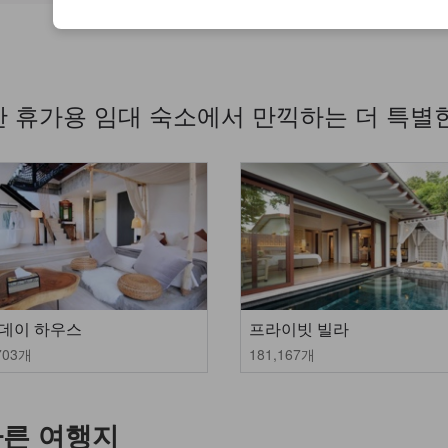
 휴가용 임대 숙소에서 만끽하는 더 특별
데이 하우스
프라이빗 빌라
703개
181,167개
다른 여행지