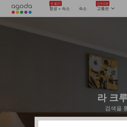
큰 할인!
신규오픈
항공 + 숙소
숙소
교통편
라 크루
검색을 