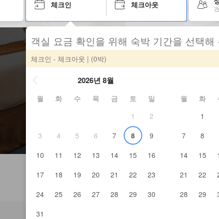
성
체크인
체크아웃
객
객실 요금 확인을 위해 숙박 기간을 선택해
체크인 - 체크아웃
| (0박)
2026년 8월
월
화
수
목
금
토
일
월
화
1
2
1
3
4
5
6
7
8
9
7
8
10
11
12
13
14
15
16
14
15
17
18
19
20
21
22
23
21
22
24
25
26
27
28
29
30
28
29
31