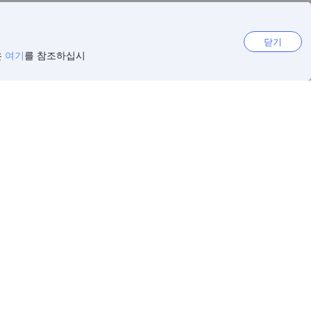
닫기
은
여기
를 참조하십시
rved.
nc.의 일부입니다.