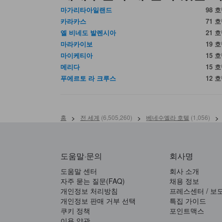
마가리타아일랜드
98 
카라카스
71 
엘 비네도 발렌시아
21 
마라카이보
19 
마이케티아
15 
메리다
15 
푸에르토 라 크루스
12 
홈
>
전 세계
(
6,505,260
)
>
베네수엘라 호텔
(
1,056
)
>
도움말·문의
회사명
도움말 센터
회사 소개
자주 묻는 질문(FAQ)
채용 정보
개인정보 처리방침
프레스센터 / 보
개인정보 판매 거부 선택
특집 가이드
쿠키 정책
포인트맥스
이용 약관