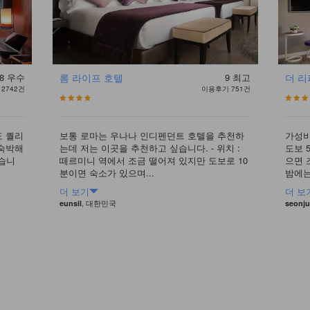
8
우수
롬 라이프 호텔
9
최고
더 
2742건
이용후기 751건
도 퀄리
보통 로마는 우나나 인디펜던트 호텔을 추천하
가성비
 숙박해
는데 저는 이곳을 추천하고 싶습니다. - 위치 :
도보 
았습니
떼르미니 역에서 조금 떨어져 있지만 도보로 10
으면 
분이면 숙소가 있으며...
밤에는 
더 보기
더 보
, 대한민국
eunsil
seonj