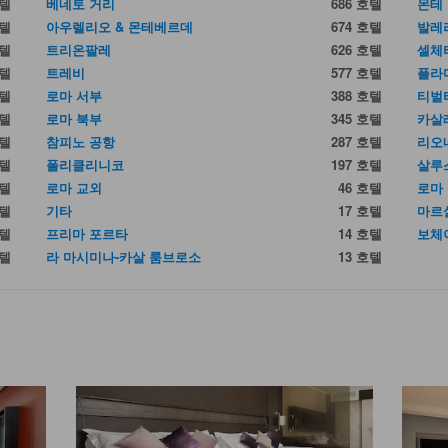
호텔
베네토 거리
686 호텔
몬테
호텔
아우렐리오 & 몬테베르데
674 호텔
발레
호텔
트리온팔레
626 호텔
셀체
호텔
트레비
577 호텔
플라
호텔
로마 서부
388 호텔
티벌
호텔
로마 북부
345 호텔
카살
호텔
참피노 공항
287 호텔
리오
호텔
폴리클리니코
197 호텔
살루
호텔
로마 교외
46 호텔
로마
호텔
기타
17 호텔
마르
호텔
프리마 포르타
14 호텔
보체
호텔
라 마시미나-카살 룸브로소
13 호텔