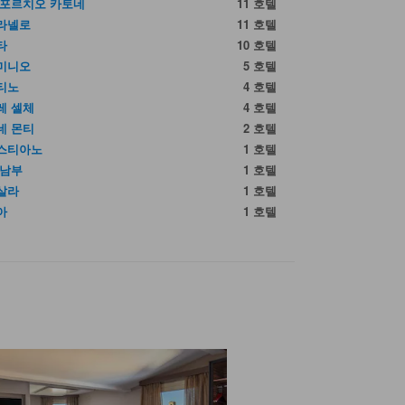
 포르치오 카토네
11 호텔
라넬로
11 호텔
타
10 호텔
미니오
5 호텔
티노
4 호텔
레 셀체
4 호텔
네 몬티
2 호텔
스티아노
1 호텔
 남부
1 호텔
살라
1 호텔
아
1 호텔