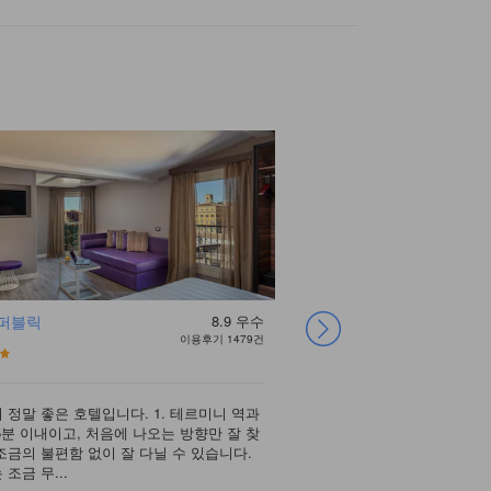
리퍼블릭
8.9
우수
우나 호텔 데코 로
롬 타임즈 호텔
호텔 다이애나 루프
아우구스타 루실라
베스트웨스턴 프리
팔라디움 팰리스 호
호텔 나찌오날레
아리스톤 호텔
이용후기 1479건
마
가든
팰리스 호텔
미어 호텔 로얄 산
텔
티나
 정말 좋은 호텔입니다. 1. 테르미니 역과
가격은 일정중 다녔던 호텔
이탈리아 여행중 가장 기억
후기가 별로 없어 로마 숙
5분 이내이고, 처음에 나오는 방향만 잘 찾
는 테르미니 역에서는 조금
트레비스 분수와 가깝고, 
숙소도 깨끗하고 조식도 매
친구 추천으로 저도 로마 여
로마 테르미니 역 근처에 
건물 자체는 좀 오래된 느
떼르미니역과 산타 마리아 
조금의 불편함 없이 잘 다닐 수 있습니다.
지들과의 거리가 가까워서 
옆에 있고, 무엇보다 직원
직사각형 모양이라 좁아 보
다. 가장 기본룸으로 했구요
도도 친절하다. 숙소는 굉
러운 느낌이 있었습니다. 1
에 위치하고 있어서 로마 
이탈리아에 어린이를 동반하
조금 무...
호텔분위기가 클래식한 이탈.
룸 업그레이드 까지 ...
장실은 방에 비해 조...
틀은 투어(남부투어, 바티칸
다. 특히 조식의 루프 가
서 두블럭 정도 떨어진 거리
하다. 넓은 객실, 넓고 깨
가장 괜챦았습니다. 일단 