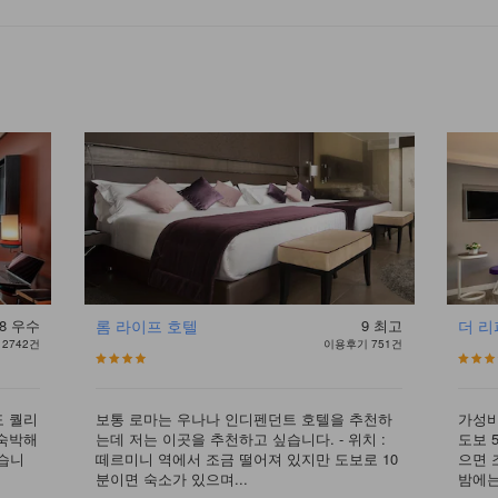
8
우수
롬 라이프 호텔
9
최고
더 
2742건
이용후기 751건
도 퀄리
보통 로마는 우나나 인디펜던트 호텔을 추천하
가성비
 숙박해
는데 저는 이곳을 추천하고 싶습니다. - 위치 :
도보 
았습니
떼르미니 역에서 조금 떨어져 있지만 도보로 10
으면 
분이면 숙소가 있으며...
밤에는 