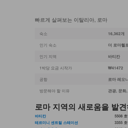
빠르게 살펴보는 이탈리아, 로마
숙소
16,362개
인기 숙소
더 로마헬
인기 지역
바티칸
1박당 요금 시작가
₩41472
공항
로마 레오
방문해야 할 이유
관광, 문화
로마 지역의 새로움을 발
바티칸
5508 
테르미니 센트럴 스테이션
3355 