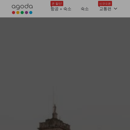
큰 할인!
신규오픈
항공 + 숙소
숙소
교통편