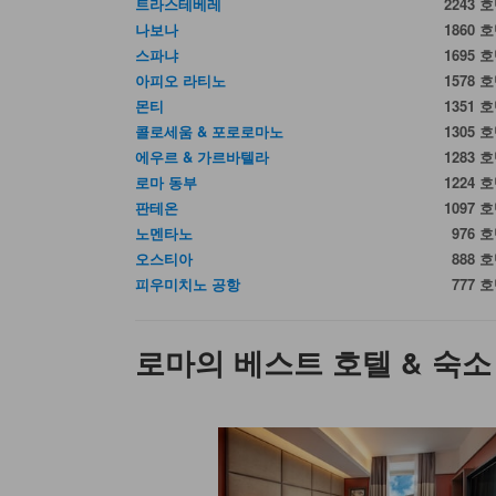
트라스테베레
2243 
나보나
1860 
스파냐
1695 
아피오 라티노
1578 
몬티
1351 
콜로세움 & 포로로마노
1305 
에우르 & 가르바텔라
1283 
로마 동부
1224 
판테온
1097 
노멘타노
976 
오스티아
888 
피우미치노 공항
777 
로마의 베스트 호텔 & 숙소