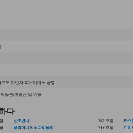
로
나르도 다빈치-피우미치노 공항
, 박물관/미술관 및 예술
견하다
호텔
산조반니
752 호텔
카스
호텔
플라미니오 & 파리올리
717 호텔
디비