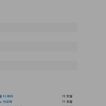
텔 디 레바
12 호텔
노 아모레
11 호텔