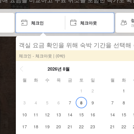
성
체크인
체크아웃
객
객실 요금 확인을 위해 숙박 기간을 선택해
체크인 - 체크아웃
| (0박)
2026년 8월
월
화
수
목
금
토
일
월
화
1
2
1
3
4
5
6
7
8
9
7
8
10
11
12
13
14
15
16
14
15
17
18
19
20
21
22
23
21
22