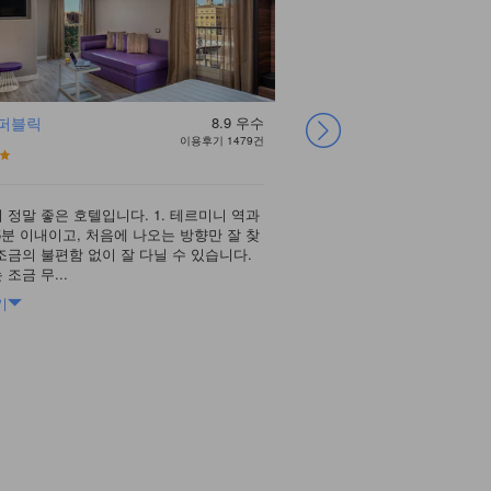
리퍼블릭
8.9
우수
우나 호텔 데코 로
롬 타임즈 호텔
스타호텔스 메트로
더 가디언
더 인디펜던트 스위
베스트웨스턴 플러
퀴리날레 호텔
베스트웨스턴 프리
이용후기 1479건
마
폴
트
스 호텔 우니베르소
미어 호텔 로얄 산
티나
 정말 좋은 호텔입니다. 1. 테르미니 역과
가격은 일정중 다녔던 호텔
떼르미니와 거리가 조금 떨
로마 떼르미니역에서 도보로 
5분 이내이고, 처음에 나오는 방향만 잘 찾
는 테르미니 역에서는 조금
이 많은 여행객이라면 떼
거장입니다. 그러나 호텔 
친구 추천으로 저도 로마 여
내부 인테리어를 새로 한 
직원들이 매우 친절하고 위
여행 가기 전에 호텔때문에
조금의 불편함 없이 잘 다닐 수 있습니다.
지들과의 거리가 가까워서 
타고 오면 10유로 밖에 나
연결되는 버스 정류장이 있
다. 가장 기본룸으로 했구요
터도 3대 이상 있었고, 방
다 좋아요 다음번 로마 여
호텔덕분에 여행 마무리를 
이탈리아에 어린이를 동반하
조금 무...
호텔분위기가 클래식한 이탈.
나 많으면 차라리 택시를 ..
않습니다. 또 호텔 주변에..
틀은 투어(남부투어, 바티칸
며, 성인 4명 가족여행에 
싶어요
은 가격대의 이탈리아 오텔
가장 괜챦았습니다. 일단 
느라 숙소에 오래 머...
음. 위치도 테르미니역에...
고 시설이 매우 깔끔합니다. .
가깝고 찾기 쉬웠습니다. 
기
더 보기
더 보기
더 보기
, 대한민국
Hee
을 해서 매우 깨끗한 현대..
, 대한민국
, 대한민국
, 영국
더 보기
더 보기
더 보기
u
EUNSIL
Jiyoung
MUNSUK
, 대한민국
, 대한민국
, 대한민국
더 보기
HYEJIN
JINSOOK
SUNSUK
, 대한민국
Jimmy