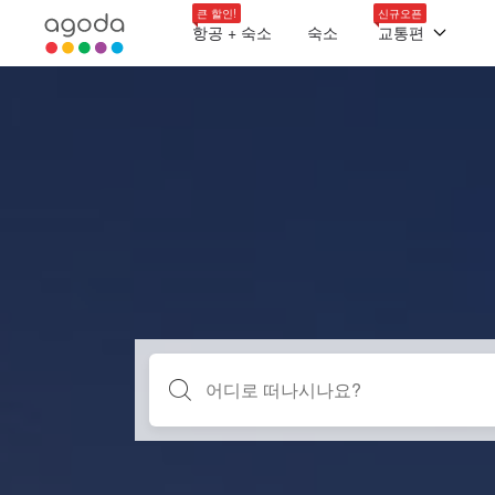
큰 할인!
신규오픈
항공 + 숙소
숙소
교통편