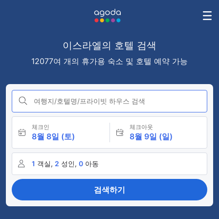
이스라엘의 호텔 검색
12077여 개의 휴가용 숙소 및 호텔 예약 가능
여행지/호텔명/프라이빗 하우스 검색
체크인
체크아웃
8월 8일 (토)
8월 9일 (일)
1
객실,
2
성인,
0
아동
검색하기