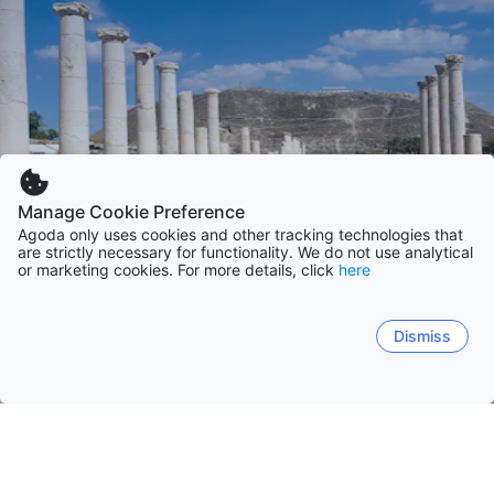
Manage Cookie Preference
Agoda only uses cookies and other tracking technologies that
are strictly necessary for functionality. We do not use analytical
or marketing cookies. For more details, click
here
Dismiss
홈
이스라엘
텔아비브
북부
남부
예루살렘
중부
하이파