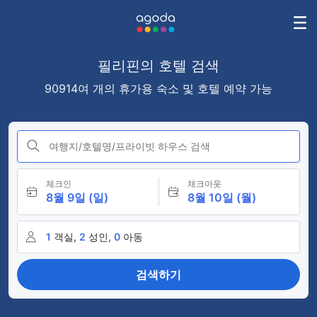
필리핀의 호텔 검색
90914여 개의 휴가용 숙소 및 호텔 예약 가능
여행지/호텔명/프라이빗 하우스 검색
체크인
체크아웃
8월 9일 (일)
8월 10일 (월)
1
객실,
2
성인,
0
아동
검색하기