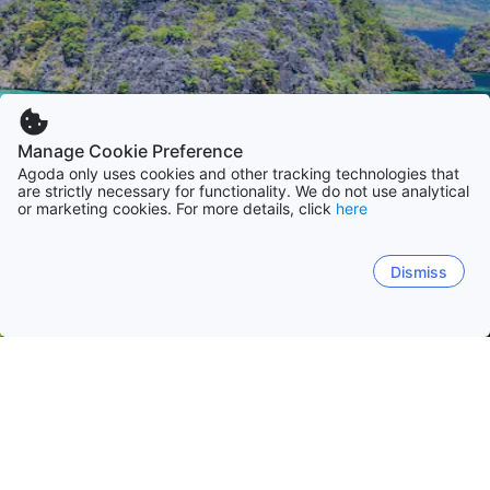
Manage Cookie Preference
Agoda only uses cookies and other tracking technologies that
are strictly necessary for functionality. We do not use analytical
or marketing cookies. For more details, click
here
Dismiss
홈
필리핀
마닐라
세부
카비테
벵게트
팔라완
남다바오
마닐라
세부
바기오
따가이따이
팔라완
다바오