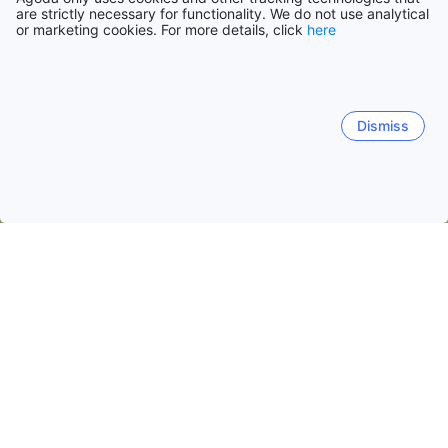
are strictly necessary for functionality. We do not use analytical
or marketing cookies. For more details, click
here
Dismiss
홈
라오스 숙소
후아판 숙소
남 엣
남 엣
쌈 느아
비엥 싸이
남 엣
인기 많은 여행 날짜