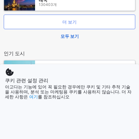
경험을 선사합니다. 낭포디 게스트하우스에서의 숙박은 편안함
130403개
과 즐거움을 동시에 누릴 수 있는 완벽한 선택이 될 것입니다.
더 보기
낭포디 게스트하우스의 객실 소개
낭포디 게스트하우스는 편안함과 아늑함을 동시에 느낄 수 있
모두 보기
는 다양한 객실을 제공합니다. 그 중에서도 스탠다드 더블 팬룸
은 24 제곱미터의 넉넉한 공간에 더블베드가 마련되어 있어, 두
인기 도시
사람의 여행에 최적화된 편안한 숙소입니다. 이 객실은 따뜻한
색감과 세련된 인테리어로 꾸며져 있어, 피로를 잊고 편안한 휴
식을 취할 수 있는 완벽한 공간을 제공합니다.
로스앤젤레스 (CA)
아고다를 통해 낭포디 게스트하우스의 객실을 예약하면, 최고
미국
의 가격으로 보다 쉽게 예약할 수 있는 혜택을 누릴 수 있습니
쿠키 관련 설정 관리
다. 번거로운 과정 없이 간편하게 예약할 수 있어, 여행 준비에
아고다는 기능에 있어 꼭 필요한 경우에만 쿠키 및 기타 추적 기술
대한 스트레스를 줄이고 더 즐거운 여행을 만끽할 수 있습니다.
을 사용하며, 분석 또는 마케팅용 쿠키를 사용하지 않습니다. 더 자
제주
세한 사항은
여기
를 참조하십시오
대한민국
낭포디 게스트하우스에서의 특별한 경험을 아고다와 함께하세
요!
홍콩
쌈 느아의 시티 센터: 문화와 활기가 넘치는 중심지
홍콩
쌈 느아의 시티 센터는 이 지역의 문화와 활기를 느낄 수 있는
중심지로, 여행객들에게 다양한 매력을 제공합니다. 이곳은 전
파타야