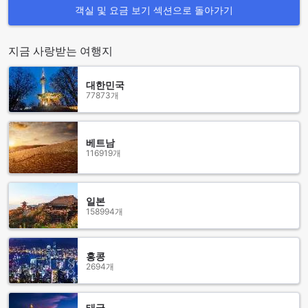
낭포디 게스트하우스는 여행자들에게 최상의 편안함과 편리함
객실 및 요금 보기 섹션으로 돌아가기
을 제공하기 위해 다양한 교통 시설을 갖추고 있습니다. 특히,
넓은 주차 공간이 마련되어 있어 자가용이나 렌터카를 이용하
는 손님들에게 매우 유용합니다. 안전하고 쾌적한 주차 환경 덕
지금 사랑받는 여행지
분에 차량을 쉽게 주차하고, 여행의 시작을 더욱 원활하게 할 수
있습니다.
주차 공간은 게스트하우스 바로 옆에 위치해 있어, 짐을 실고 내
대한민국
77873개
리기에도 편리합니다. 또한, 주변 관광지로의 접근성이 뛰어나
기 때문에 차량을 이용한 여행 계획을 세우는 데 큰 도움이 됩니
다. 낭포디 게스트하우스에서 편안한 숙박과 함께 안전한 주차
공간을 이용해 보세요!
베트남
116919개
낭포디 게스트하우스의 객실 시설
낭포디 게스트하우스는 편안한 휴식을 제공하기 위해 다양한
일본
객실 시설을 갖추고 있습니다. 각 객실에는 현대적인 디자인과
158994개
아늑한 분위기를 자랑하는 텔레비전이 마련되어 있어, 여행의
피로를 풀며 좋아하는 프로그램을 즐길 수 있습니다. 또한, 위성
및 케이블 TV를 통해 다양한 채널을 시청할 수 있어, 전 세계의
홍콩
다양한 콘텐츠를 손쉽게 접할 수 있는 기회를 제공합니다.
2694개
게다가, 낭포디 게스트하우스에서는 무료 생수도 제공되어 언
제든지 목을 축일 수 있습니다. 여행 중 수분 보충은 필수인데,
이곳에서는 편리하게 생수를 이용할 수 있어 더욱 쾌적한 숙박
태국