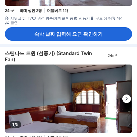
24m²
최대 성인 2명
더블베드 1개
샤워실
TV
위성 방송/케이블 방송
선풍기
무료 생수
책상
금연
숙박 날짜 입력해 요금 확인하기
스탠다드 트윈 (선풍기) (Standard Twin
24m²
Fan)
1/5