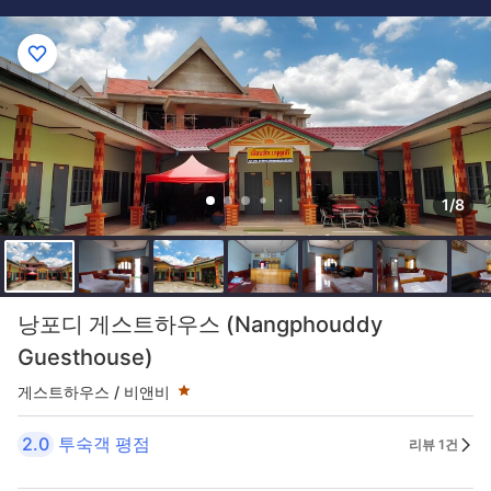
1/8
1성급
낭포디 게스트하우스 (Nangphouddy
Guesthouse)
게스트하우스 / 비앤비
2.0
투숙객 평점
리뷰 1건