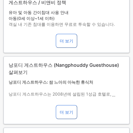
게스트하우스 / 비앤비 정책
유아 및 아동 간이침대 사용 안내
아동(0세 이상~1세 이하)
객실 내 기존 침대를 이용하면 무료로 투숙할 수 있습니다.
간이침대 사용 가능 여부는 객실별로 다릅니다. 각 객실의 투숙
가능 인원 정보를 확인하시기 바랍니다.
더 보기
객실을 5개 이상 예약하실 경우 다른 정책 및 추가 요금이 적용
될 수 있습니다.
낭포디 게스트하우스 (Nangphouddy Guesthouse)
살펴보기
낭포디 게스트하우스: 쌈 느아의 아늑한 휴식처
낭포디 게스트하우스는 2008년에 설립된 1성급 호텔로, 라오
스 쌈 느아의 중심에서 단 0.5km 거리에 위치해 있습니다. 이
호텔은 도시의 번잡함에서 벗어나 편안한 휴식을 원하는 여행
객들에게 최적의 선택이 될 것입니다. 공항까지는 차로 단 10분
더 보기
이면 도착할 수 있어, 이동이 편리합니다.
체크인은 오후 12시부터 가능하며, 체크아웃은 정오 12시까지
가능합니다. 총 11개의 아늑한 객실을 보유하고 있어, 소규모 그