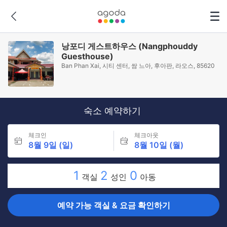
낭포디 게스트하우스 (Nangphouddy
Guesthouse)
Ban Phan Xai, 시티 센터, 쌈 느아, 후아판, 라오스, 85620
숙소 예약하기
체크인
체크아웃
8월 9일 (일)
8월 10일 (월)
1
2
0
객실
성인
아동
예약 가능 객실 & 요금 확인하기