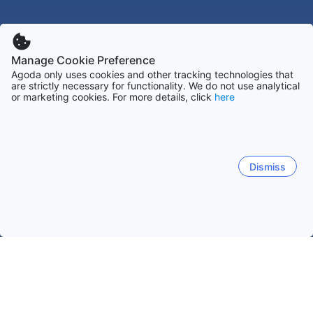
Manage Cookie Preference
Agoda only uses cookies and other tracking technologies that
are strictly necessary for functionality. We do not use analytical
or marketing cookies. For more details, click
here
Dismiss
홈
라오스 숙소
후아판 숙소
쌈 느아
쌈 느아
비엥 싸이
남 엣