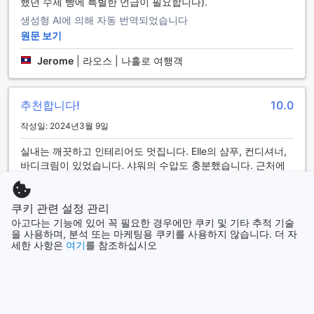
객실 내에는 발코니 또는 테라스가 있어 아름다운 풍경을 감상
했던 수제 빵에 특별한 언급이 필요합니다).
하며 여유로운 시간을 보낼 수 있습니다. 커피/차 메이커와 무
생성형 AI에 의해 자동 번역되었습니다
료 생수는 언제든지 상쾌한 음료를 즐길 수 있는 편리함을 제공
원문 보기
합니다. 또한, 블랙아웃 커튼과 고급 리넨, 타올이 준비되어 있
어 편안한 수면을 보장합니다. 별도의 거실 공간은 가족이나 친
Jerome
|
라오스 | 나홀로 여행객
구와 함께하는 여유로운 시간을 가능하게 하며, 무료 차 서비스
와 화장용품도 제공되어 더욱 편리한 숙박 경험을 선사합니다.
추천합니다!
10.0
레지던스 바삭의 다채로운 다이닝 시설
작성일: 2024년3월 9일
레지던스 바삭에서는 고객님들의 다양한 미각을 만족시키기 위
실내는 깨끗하고 인테리어도 멋집니다. Elle의 샴푸, 컨디셔너,
해 여러 가지 다이닝 옵션을 제공합니다. 24시간 운영되는 룸
바디크림이 있었습니다. 샤워의 수압도 충분했습니다. 근처에
서비스는 언제든지 편리하게 객실에서 식사를 즐길 수 있는 기
는 맛있는 레스토랑이 있습니다. 뒷마당 너머의 강가 테라스에
회를 제공합니다. 아침부터 저녁까지 원하는 시간에 맛있는 요
서의 경치는 한가하고 매우 좋습니다.
리를 주문할 수 있어, 여행의 피로를 잊고 편안한 시간을 보낼
쿠키 관련 설정 관리
생성형 AI에 의해 자동 번역되었습니다
수 있습니다. 또한, 커피숍에서는 신선한 커피와 함께 간단한 스
아고다는 기능에 있어 꼭 필요한 경우에만 쿠키 및 기타 추적 기술
낵을 즐기며 여유로운 시간을 보낼 수 있습니다.
원문 보기
을 사용하며, 분석 또는 마케팅용 쿠키를 사용하지 않습니다. 더 자
레스토랑에서는 라오스의 전통 요리부터 국제적인 요리까지 다
세한 사항은
여기
를 참조하십시오
美保
|
라오스 | 커플/2인 여행객
양한 메뉴를 제공하여, 모든 손님들이 만족할 수 있는 맛의 향연
을 경험할 수 있습니다. 바비큐 시설도 마련되어 있어, 가족이나
친구들과 함께 특별한 저녁을 즐기기에 안성맞춤입니다. 또한,
이용후기 더 보기
공유 주방이 있어 요리를 좋아하는 투숙객이라면 직접 요리를
해보는 재미도 느낄 수 있습니다. 매일 제공되는 컨티넨탈 조식