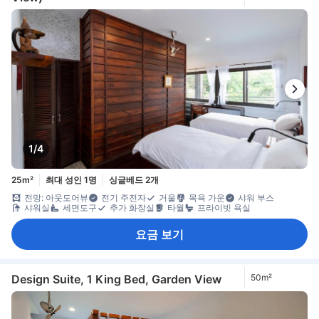
1/4
25m²
최대 성인 1명
싱글베드 2개
전망: 아웃도어뷰
전기 주전자
거울
목욕 가운
샤워 부스
샤워실
세면도구
추가 화장실
타월
프라이빗 욕실
요금 보기
Design Suite, 1 King Bed, Garden View
50m²