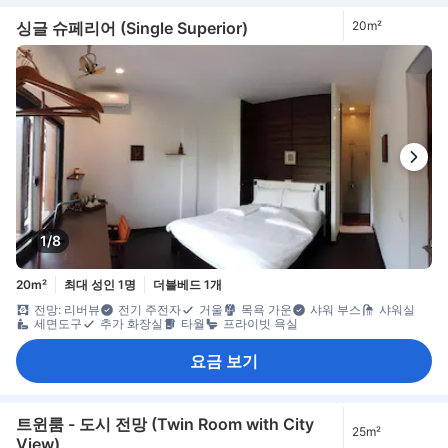
싱글 슈페리어 (Single Superior)
20m²
1/8
20m²
최대 성인 1명
더블베드 1개
전망: 리버뷰
전기 주전자
거울
목욕 가운
샤워 부스
샤워실
세면도구
추가 화장실
타월
프라이빗 욕실
요금 보기
트윈룸 - 도시 전망 (Twin Room with City
25m²
View)