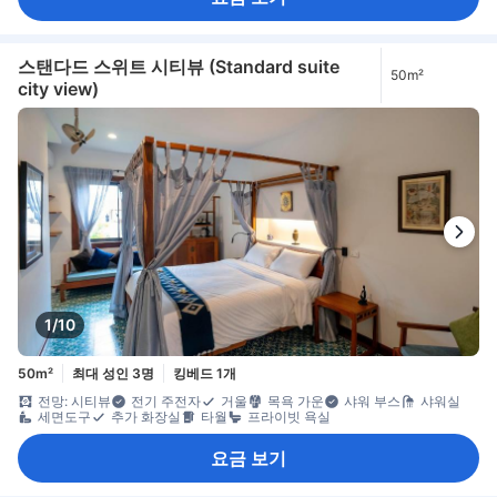
스탠다드 스위트 시티뷰 (Standard suite
50m²
city view)
1/10
50m²
최대 성인 3명
킹베드 1개
전망: 시티뷰
전기 주전자
거울
목욕 가운
샤워 부스
샤워실
세면도구
추가 화장실
타월
프라이빗 욕실
요금 보기