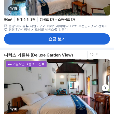
1/18
50m²
최대 성인 3명
킹베드 1개 + 소파베드 1개
전망: 시티뷰
세면도구
헤어드라이어
TV
무선인터넷
전화기
평면 TV
리넨
모닝콜 서비스
선풍기
요금 보기
디럭스 가든뷰 (Deluxe Garden View)
40m²
커플/2인 여행객이 선호
1/18