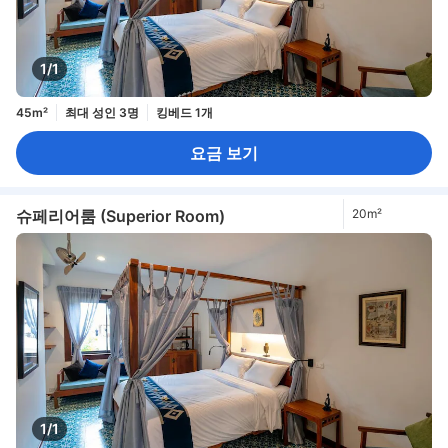
1/1
45m²
최대 성인 3명
킹베드 1개
요금 보기
슈페리어룸 (Superior Room)
20m²
1/1