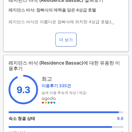
레지던스 바삭 (Residence Bassac) 살펴보기
될 수 있습니다.
레지던스 바삭: 참빠삭의 매력을 담은 4성급 호텔
레지던스 바삭은 아름다운 참빠삭에 위치한 4성급 호텔로, 여
행객들에게 편안하고 아늑한 휴식을 제공합니다. 2018년에 리
노베이션을 마친 이 호텔은 현대적인 시설과 전통적인 라오스
의 매력을 조화롭게 결합하여, 모든 손님에게 특별한 경험을 선
더 보기
사합니다. 총 14개의 객실이 마련되어 있어, 소규모 그룹이나
가족 단위 여행객들에게도 적합한 선택입니다.
체크인은 오후 2시부터 가능하며, 체크아웃은 정오 12시까지
레지던스 바삭 (Residence Bassac)에 대한 유용한 이
이루어집니다. 어린이 정책 또한 매우 유연하여, 3세에서 5세
용후기
사이의 어린이는 무료로 숙박할 수 있어 가족 여행에 최적의 장
소입니다. 레지던스 바삭에서 특별한 추억을 만들어보세요!
최고
이용후기 335건
레지던스 바삭의 다양한 엔터테인먼트 시설
9.3
실제 이용 투숙객 작성 / 제공:
레지던스 바삭은 참빠삭의 매력을 한껏 느낄 수 있는 다양한 엔
터테인먼트 시설을 자랑합니다. 먼저, 호텔 내에 위치한 바는 여
행의 피로를 잊게 해주는 아늑한 공간으로, 친구들과의 즐거운
대화와 함께 다양한 음료를 즐길 수 있습니다. 바의 분위기는 편
숙소 청결 상태
9.6
안하며, 이곳에서의 저녁 시간은 잊지 못할 추억으로 남을 것입
니다.