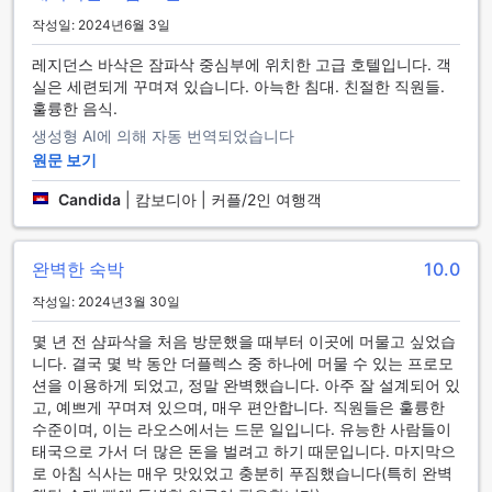
레지던스 바삭은 여행객들에게 편리한 교통 시설을 제공하여
작성일: 2024년6월 3일
더욱 쾌적한 여행을 지원합니다. 공항에서의 이동이 걱정이신
가요? 레지던스 바삭에서는 공항 전송 서비스를 제공하여, 도착
레지던스 바삭은 잠파삭 중심부에 위치한 고급 호텔입니다. 객
후 편리하게 숙소로 이동하실 수 있습니다. 이 서비스는 사전 예
실은 세련되게 꾸며져 있습니다. 아늑한 침대. 친절한 직원들.
약이 가능하여, 여행 계획에 맞춰 쉽게 이용할 수 있습니다.
훌륭한 음식.
또한, 레지던스 바삭은 다양한 투어 서비스를 통해 참빠삭의 매
생성형 AI에 의해 자동 번역되었습니다
력을 만끽할 수 있도록 도와드립니다. 지역의 주요 관광지를 탐
원문 보기
방할 수 있는 투어가 마련되어 있어, 여행의 즐거움을 더할 수
있습니다. 차량 주차 공간도 마련되어 있어, 자가용을 이용하시
Candida
|
캄보디아 | 커플/2인 여행객
는 분들께는 무료로 주차할 수 있는 편리함을 제공합니다. 이처
럼 레지던스 바삭은 고객의 편의를 최우선으로 생각하며, 다양
한 교통 편의 시설을 갖추고 있습니다.
완벽한 숙박
10.0
레지던스 바삭의 객실 시설
작성일: 2024년3월 30일
레지던스 바삭에서는 편안한 숙박을 위한 다양한 객실 시설을
몇 년 전 샴파삭을 처음 방문했을 때부터 이곳에 머물고 싶었습
제공합니다. 모든 객실은 에어컨이 완비되어 있어 더운 날씨에
니다. 결국 몇 박 동안 더플렉스 중 하나에 머물 수 있는 프로모
도 쾌적한 환경을 유지할 수 있습니다. 또한, 각 객실에는 고급
션을 이용하게 되었고, 정말 완벽했습니다. 아주 잘 설계되어 있
스러운 목욕 가운과 헤어 드라이어가 마련되어 있어 편안한 휴
고, 예쁘게 꾸며져 있으며, 매우 편안합니다. 직원들은 훌륭한
식을 취할 수 있도록 도와줍니다. TV와 위성/케이블 TV를 통해
수준이며, 이는 라오스에서는 드문 일입니다. 유능한 사람들이
다양한 프로그램을 즐길 수 있으며, 미니 바와 냉장고에서 시원
태국으로 가서 더 많은 돈을 벌려고 하기 때문입니다. 마지막으
한 음료를 언제든지 즐길 수 있습니다.
로 아침 식사는 매우 맛있었고 충분히 푸짐했습니다(특히 완벽