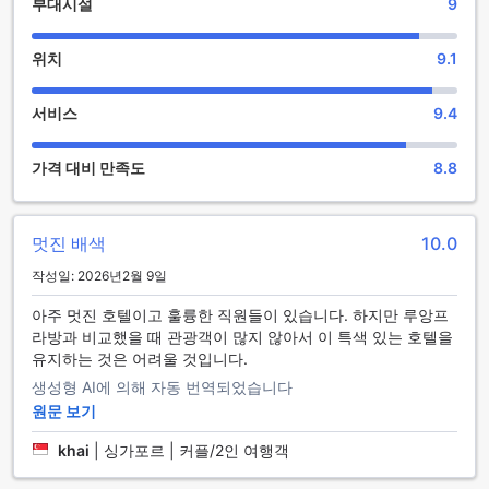
부대시설
9
또한, 레지던스 바삭에서는 편안한 마사지와 스파 서비스를 제
공하여 몸과 마음의 피로를 풀 수 있는 기회를 제공합니다. 전문
적인 테라피스트들이 제공하는 다양한 마사지 옵션은 여행 중
위치
9.1
쌓인 긴장을 해소하고, 힐링의 시간을 선사합니다. 마지막으로,
아름답게 꾸며진 정원은 산책이나 휴식을 취하기에 완벽한 장
서비스
9.4
소로, 자연과 함께하는 평온한 순간을 경험할 수 있습니다. 기념
품 가게에서는 라오스의 독특한 선물과 기념품을 구매할 수 있
어, 소중한 추억을 간직하는 데 도움을 줍니다.
가격 대비 만족도
8.8
레지던스 바삭의 스포츠 시설: 활기찬 액티비티의 천국
멋진 배색
10.0
레지던스 바삭에서는 다양한 수상 스포츠를 즐길 수 있는 기회
를 제공합니다. 비모터화된 수상 스포츠를 통해 고요한 호수에
작성일: 2026년2월 9일
서 카약이나 패들보드를 즐기며 자연과 하나가 되는 경험을 만
끽할 수 있습니다. 또한, 낚시를 좋아하는 분들을 위해 준비된
아주 멋진 호텔이고 훌륭한 직원들이 있습니다. 하지만 루앙프
낚시 시설이 있어, 잔잔한 물가에서 조용히 시간을 보내며 여유
라방과 비교했을 때 관광객이 많지 않아서 이 특색 있는 호텔을
로운 하루를 보낼 수 있습니다.
유지하는 것은 어려울 것입니다.
더불어, 레지던스 바삭은 배를 대여할 수 있는 서비스도 제공하
생성형 AI에 의해 자동 번역되었습니다
여, 주변의 아름다운 경치를 탐험하는 특별한 시간을 선사합니
원문 보기
다. 액티브한 스포츠를 선호하는 분들을 위해 배드민턴 코트가
마련되어 있어 친구나 가족과 함께 즐거운 경기를 펼칠 수 있습
khai
|
싱가포르 | 커플/2인 여행객
니다. 그리고 하이킹 트레일을 따라 걸으며 라오스의 숨겨진 자
연의 아름다움을 체험해 보세요. 레지던스 바삭은 다양한 스포