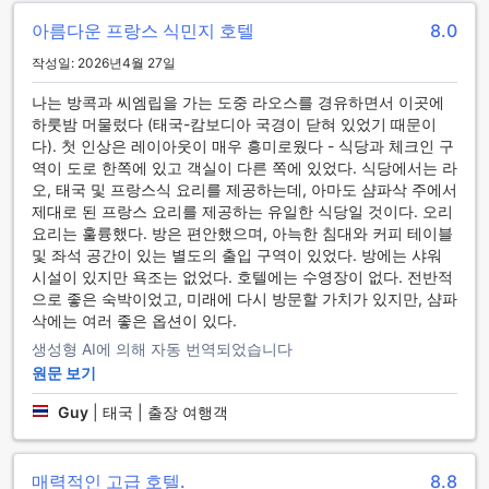
츠 시설을 통해 모든 투숙객에게 잊지 못할 액티비티를 제공합
아름다운 프랑스 식민지 호텔
8.0
니다.
작성일: 2026년4월 27일
레지던스 바삭의 편리한 시설들
나는 방콕과 씨엠립을 가는 도중 라오스를 경유하면서 이곳에
하룻밤 머물렀다 (태국-캄보디아 국경이 닫혀 있었기 때문이
레지던스 바삭에서는 고객의 편안한 숙박을 위해 다양한 편의
다). 첫 인상은 레이아웃이 매우 흥미로웠다 - 식당과 체크인 구
시설을 제공하고 있습니다. 24시간 룸 서비스와 세탁 서비스는
역이 도로 한쪽에 있고 객실이 다른 쪽에 있었다. 식당에서는 라
여행 중에도 집과 같은 편안함을 느낄 수 있게 도와줍니다. 특
오, 태국 및 프랑스식 요리를 제공하는데, 아마도 샴파삭 주에서
히, 무료 Wi-Fi가 모든 객실에서 제공되어 언제 어디서나 인터
제대로 된 프랑스 요리를 제공하는 유일한 식당일 것이다. 오리
넷을 이용할 수 있어 비즈니스 여행객이나 여가를 즐기는 손님
요리는 훌륭했다. 방은 편안했으며, 아늑한 침대와 커피 테이블
모두에게 최적의 환경을 제공합니다.
및 좌석 공간이 있는 별도의 출입 구역이 있었다. 방에는 샤워
또한, 레지던스 바삭은 안전 금고와 컨시어지 서비스를 통해 고
시설이 있지만 욕조는 없었다. 호텔에는 수영장이 없다. 전반적
객의 소중한 자산을 안전하게 보호하며, 필요한 모든 정보를 제
으로 좋은 숙박이었고, 미래에 다시 방문할 가치가 있지만, 샴파
공합니다. 빠른 체크인 및 체크아웃 서비스와 수하물 보관 서비
삭에는 여러 좋은 옵션이 있다.
스는 바쁜 일정을 가진 여행객들에게 큰 도움이 됩니다. 매일 제
공되는 하우스키핑 서비스는 항상 깨끗하고 쾌적한 환경을 유
생성형 AI에 의해 자동 번역되었습니다
지해 주어, 손님들이 편안하게 휴식을 취할 수 있도록 합니다.
원문 보기
이러한 다양한 편의 시설은 레지던스 바삭에서의 숙박을 더욱
Guy
|
태국 | 출장 여행객
특별하게 만들어 줍니다.
레지던스 바삭의 편리한 교통 시설
매력적인 고급 호텔.
8.8