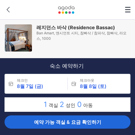
레지던스 바삭 (Residence Bassac)
Ban Amart, 앤시언트 시티, 참빠삭 / 참파삭, 참빠삭, 라오
스, 1000
숙소 예약하기
체크인
체크아웃
8월 7일 (금)
8월 8일 (토)
1
2
0
객실
성인
아동
예약 가능 객실 & 요금 확인하기