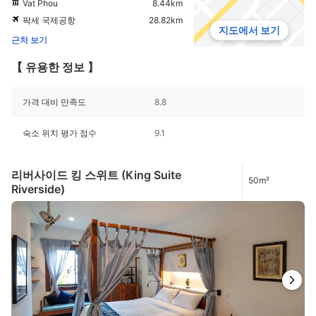
Vat Phou
8.44km
팍세 국제공항
28.82km
지도에서 보기
근처 보기
【 유용한 정보 】
가격 대비 만족도
8.8
숙소 위치 평가 점수
9.1
리버사이드 킹 스위트 (King Suite
50m²
Riverside)