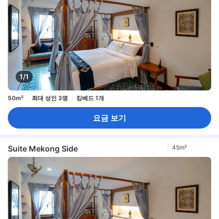
1/1
50m²
최대 성인 3명
킹베드 1개
요금 보기
Suite Mekong Side
45m²