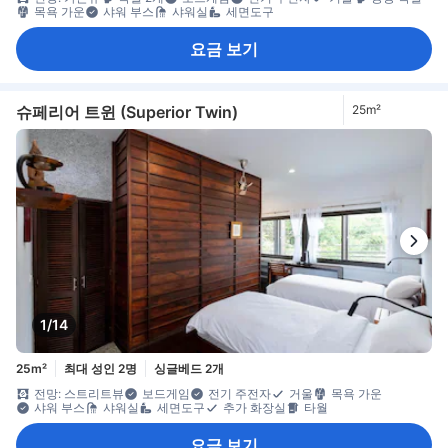
목욕 가운
샤워 부스
샤워실
세면도구
요금 보기
슈페리어 트윈 (Superior Twin)
25m²
1/14
25m²
최대 성인 2명
싱글베드 2개
전망: 스트리트뷰
보드게임
전기 주전자
거울
목욕 가운
샤워 부스
샤워실
세면도구
추가 화장실
타월
요금 보기