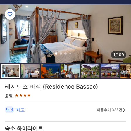
1/109
4성급
레지던스 바삭 (Residence Bassac)
호텔
9.3
최고
이용후기 335건
숙소 하이라이트