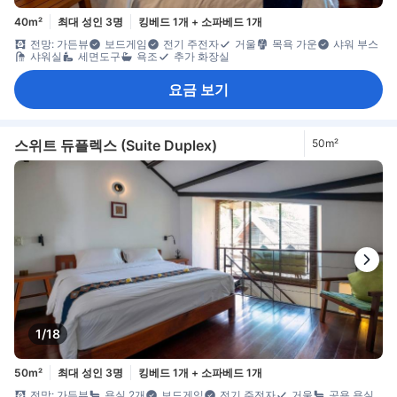
40m²
최대 성인 3명
킹베드 1개 + 소파베드 1개
전망: 가든뷰
보드게임
전기 주전자
거울
목욕 가운
샤워 부스
샤워실
세면도구
욕조
추가 화장실
요금 보기
스위트 듀플렉스 (Suite Duplex)
50m²
1/18
50m²
최대 성인 3명
킹베드 1개 + 소파베드 1개
전망: 가든뷰
욕실 2개
보드게임
전기 주전자
거울
공용 욕실