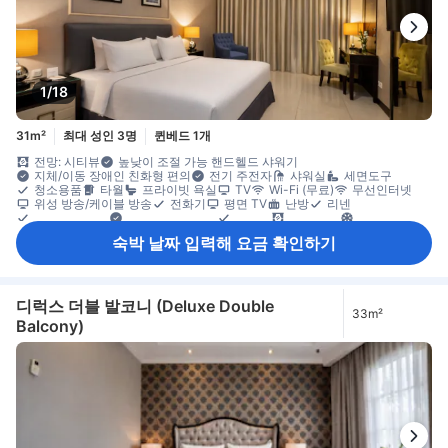
1/18
31m²
최대 성인 3명
퀸베드 1개
전망: 시티뷰
높낮이 조절 가능 핸드헬드 샤워기
지체/이동 장애인 친화형 편의
전기 주전자
샤워실
세면도구
청소용품
타월
프라이빗 욕실
TV
Wi-Fi (무료)
무선인터넷
위성 방송/케이블 방송
전화기
평면 TV
난방
리넨
모닝콜 서비스
숙면용 편의 용품
슬리퍼
암막 커튼
에어컨
전용 출입구
침대 옆 콘센트
무료 생수
주전자
발코니/테라스
숙박 날짜 입력해 요금 확인하기
창문
책상
커넥팅룸 이용 가능
타일/대리석 바닥
휴식 공간
휴지통
옷 거는 행거
옷장
개별 에어컨
금연
소화기
안전/보안 시설/서비스
엘리베이터 이용 가능
일산화탄소 감지기
화재감지기
디럭스 더블 발코니 (Deluxe Double
33m²
Balcony)