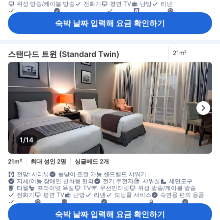
위성 방송/케이블 방송
전화기
평면 TV
난방
리넨
모닝콜 서비스
숙면용 편의 용품
슬리퍼
암막 커튼
에어컨
전용 출입구
침대 옆 콘센트
무료 생수
주전자
창문
책상
숙박 날짜 입력해 요금 확인하기
카펫 바닥
커넥팅룸 이용 가능
휴식 공간
휴지통
옷 거는 행거
옷장
개별 에어컨
소화기
안전/보안 시설/서비스
엘리베이터 이용 가능
일산화탄소 감지기
화재감지기
스탠다드 트윈 (Standard Twin)
21m²
1/14
21m²
최대 성인 2명
싱글베드 2개
전망: 시티뷰
높낮이 조절 가능 핸드헬드 샤워기
지체/이동 장애인 친화형 편의
전기 주전자
샤워실
세면도구
타월
프라이빗 욕실
TV
무선인터넷
위성 방송/케이블 방송
전화기
평면 TV
난방
리넨
모닝콜 서비스
숙면용 편의 용품
슬리퍼
에어컨
전용 출입구
침대 옆 콘센트
무료 생수
창문
책상
카펫 바닥
휴지통
옷 거는 행거
옷장
소화기
숙박 날짜 입력해 요금 확인하기
안전/보안 시설/서비스
엘리베이터 이용 가능
화재감지기