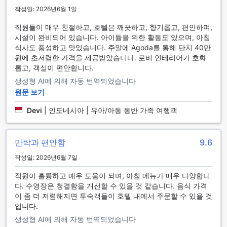
으로 손쉽게 이동할 수 있습니다. 만약 차량을 렌트하고 싶다면
작성일: 2026년6월 1일
호텔 내에서 차량 대여 서비스를 이용할 수 있으며, 택시 서비스
도 제공됩니다. 더 미라 보고르 호텔은 호텔 내에 주차장이 있어
직원들이 매우 친절하고, 호텔은 깨끗하고, 향기롭고, 편안하며,
고객들이 편리하게 차를 주차할 수 있으며, 이용 요금은 무료입
시설이 완비되어 있습니다. 아이들을 위한 활동도 있으며, 아침
니다. 이러한 다양한 교통 시설을 통해 더 미라 보고르 호텔은
식사도 풍성하고 맛있습니다. 주말에 Agoda를 통해 단지 40만
고객들에게 편리하고 편안한 여행을 제공합니다.
원에 초저렴한 가격을 제공받았습니다. 로비 인테리어가 호화
롭고, 객실이 편안합니다.
편안하고 편리한 객실 시설
생성형 AI에 의해 자동 번역되었습니다
원문 보기
더 미라 보고르 호텔은 최신 공기 조절 시스템을 갖춘 객실을 제
공하여 고객들에게 편안한 숙박 환경을 제공합니다. 객실에는
Devi
|
인도네시아 | 유아/아동 동반 가족 여행객
또한 헤어 드라이기가 비치되어 있어 편리하게 사용할 수 있습
니다. 텔레비전도 객실에 비치되어 있어 여가 시간에 즐길 수 있
는 다양한 프로그램을 시청할 수 있습니다.
만탁과 편안함
9.6
더 미라 보고르 호텔의 객실에는 미니 바도 비치되어 있어 음료
를 즐길 수 있으며, 객실에는 발코니 또는 테라스도 포함되어 있
작성일: 2026년6월 7일
어 아름다운 전망을 감상할 수 있습니다. 위성/케이블 TV도 제
직원이 훌륭하고 매우 도움이 되며, 아침 메뉴가 매우 다양합니
공되어 다양한 채널을 즐길 수 있으며, 냉장고도 객실에 비치되
다. 수영장은 청결함을 개선할 수 있을 것 같습니다. 음식 가격
어 있어 음식과 음료를 신선하게 보관할 수 있습니다. 더 미라
이 좀 더 저렴해지면 투숙객들이 호텔 내에서 주문할 수 있을 것
보고르 호텔은 편안하고 편리한 객실 시설로 고객들의 만족도
입니다.
를 높이고 있습니다.
생성형 AI에 의해 자동 번역되었습니다