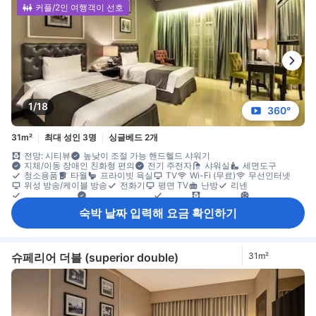
커플/2인 여행객이 선호
1/18
360°
31m²
최대 성인 3명
싱글베드 2개
전망: 시티뷰
높낮이 조절 가능 핸드헬드 샤워기
지체/이동 장애인 친화형 편의
전기 주전자
샤워실
세면도구
청소용품
타월
프라이빗 욕실
TV
Wi-Fi (무료)
무선인터넷
위성 방송/케이블 방송
전화기
평면 TV
난방
리넨
모닝콜 서비스
숙면용 편의 용품
슬리퍼
암막 커튼
에어컨
전용 출입구
침대 옆 콘센트
무료 생수
주전자
커피/티 메이커
숙박 날짜 입력해 요금 확인하기
발코니/테라스
접이식 침대
창문
책상
커넥팅룸 이용 가능
타일/대리석 바닥
휴지통
옷 거는 행거
옷장
개별 에어컨
객실 내 안전 금고
소화기
안전/보안 시설/서비스
엘리베이터 이용 가능
일산화탄소 감지기
화재감지기
슈페리어 더블 (superior double)
31m²