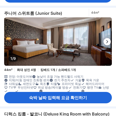
주니어 스위트룸 (Junior Suite)
44m²
1/9
44m²
최대 성인 4명
킹베드 1개 / 소파베드 1개
전망: 아웃도어뷰
높낮이 조절 가능 핸드헬드 샤워기
지체/이동 장애인 친화형 편의
전기 주전자
거울
목욕 가운
샤워실
세면도구
욕조
타월
프라이빗 욕실
헤어드라이어
TV
무선인터넷
위성 방송/케이블 방송
전화기
평면 TV
난방
리넨
모닝콜 서비스
숙면용 편의 용품
슬리퍼
에어컨
전용 출입구
침대 옆 콘센트
냉장고
무료 생수
식탁
창문
숙박 날짜 입력해 요금 확인하기
책상
카펫 바닥
휴지통
옷 거는 행거
옷장
금연
소화기
안전/보안 시설/서비스
엘리베이터 이용 가능
화재감지기
디럭스 킹룸 - 발코니 (Deluxe King Room with Balcony)