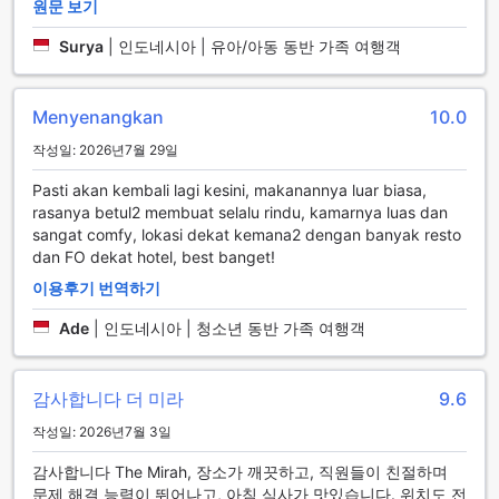
더 미라 보고르 호텔의 다양한 다이닝 시설
원문 보기
더 미라 보고르 호텔은 풍부한 다이닝 시설을 제공하여 고객들
Surya
|
인도네시아 | 유아/아동 동반 가족 여행객
에게 다양한 선택을 제공합니다. 호텔 내에는 아늑한 커피숍과
레스토랑이 있어 편안한 분위기에서 식사를 즐길 수 있습니다.
또한, 객실 내 룸 서비스를 통해 편리하게 식사를 할 수 있습니
Menyenangkan
10.0
다.
작성일: 2026년7월 29일
더 미라 보고르 호텔은 BBQ 시설과 공용 주방도 제공하여 고객
들이 자유롭게 요리를 할 수 있도록 도와줍니다. 매일 청소 서비
Pasti akan kembali lagi kesini, makanannya luar biasa,
스와 식료품 배달 서비스도 제공되어 편안한 숙박을 즐길 수 있
rasanya betul2 membuat selalu rindu, kamarnya luas dan
습니다. 또한, 할랄 레스토랑에서는 할랄 식단을 선호하는 고객
sangat comfy, lokasi dekat kemana2 dengan banyak resto
들을 위해 다양한 메뉴를 제공합니다. 아침 식사 뷔페도 마련되
dan FO dekat hotel, best banget!
어 풍성한 식사를 즐길 수 있습니다. 더 미라 보고르 호텔은 고
이용후기 번역하기
객들의 다양한 식사 요구를 충족시키기 위해 최선을 다하고 있
습니다.
Ade
|
인도네시아 | 청소년 동반 가족 여행객
더 미라 보고르 호텔의 다양한 객실 유형
감사합니다 더 미라
9.6
더 미라 보고르 호텔은 품위 있는 숙박을 원하는 손님들에게 다
양한 객실 유형을 제공합니다. 디럭스 더블 객실은 27제곱미터
작성일: 2026년7월 3일
의 넓은 공간에 퀸 사이즈 침대가 마련되어 있습니다. 디럭스 트
윈 객실은 27제곱미터의 넓은 공간에 싱글 침대 2개가 제공됩
감사합니다 The Mirah, 장소가 깨끗하고, 직원들이 친절하며
니다. 슈페리어 더블 객실은 26제곱미터의 넓은 공간에 퀸 사이
문제 해결 능력이 뛰어나고, 아침 식사가 맛있습니다. 위치도 전