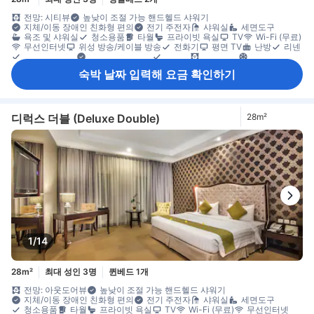
전망: 시티뷰
높낮이 조절 가능 핸드헬드 샤워기
지체/이동 장애인 친화형 편의
전기 주전자
샤워실
세면도구
욕조 및 샤워실
청소용품
타월
프라이빗 욕실
TV
Wi-Fi (무료)
무선인터넷
위성 방송/케이블 방송
전화기
평면 TV
난방
리넨
모닝콜 서비스
숙면용 편의 용품
슬리퍼
암막 커튼
에어컨
전용 출입구
침대 옆 콘센트
냉장고
무료 생수
미니바
주전자
숙박 날짜 입력해 요금 확인하기
커피/티 메이커
접이식 침대
창문
책상
카펫 바닥
커넥팅룸 이용 가능
휴식 공간
휴지통
옷 거는 행거
옷장
개별 에어컨
객실 내 안전 금고
소화기
안전/보안 시설/서비스
엘리베이터 이용 가능
일산화탄소 감지기
화재감지기
디럭스 더블 (Deluxe Double)
28m²
1/14
28m²
최대 성인 3명
퀸베드 1개
전망: 아웃도어뷰
높낮이 조절 가능 핸드헬드 샤워기
지체/이동 장애인 친화형 편의
전기 주전자
샤워실
세면도구
청소용품
타월
프라이빗 욕실
TV
Wi-Fi (무료)
무선인터넷