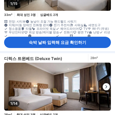
1/15
33m²
최대 성인 3명
싱글베드 2개
전망: 시티뷰
높낮이 조절 가능 핸드헬드 샤워기
지체/이동 장애인 친화형 편의
전기 주전자
샤워실
세면도구
청소용품
타월
프라이빗 욕실
헤어드라이어
TV
Wi-Fi (무료)
무선인터넷
위성 방송/케이블 방송
전화기
평면 TV
난방
리넨
모닝콜 서비스
숙면용 편의 용품
슬리퍼
암막 커튼
에어컨
전용 출입구
침대 옆 콘센트
냉장고
무료 생수
미니바
주전자
숙박 날짜 입력해 요금 확인하기
커피/티 메이커
발코니/테라스
접이식 침대
창문
책상
카펫 바닥
커넥팅룸 이용 가능
휴식 공간
휴지통
옷 거는 행거
옷장
개별 에어컨
객실 내 안전 금고
금연
소화기
안전/보안 시설/서비스
엘리베이터 이용 가능
일산화탄소 감지기
화재감지기
디럭스 트윈베드 (Deluxe Twin)
28m²
1/14
28m²
최대 성인 3명
싱글베드 2개