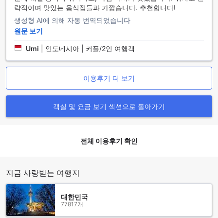
즈 침대가 마련되어 있습니다. 슈페리어 트윈 객실은 26제곱미
략적이며 맛있는 음식점들과 가깝습니다. 추천합니다!
터의 넓은 공간에 싱글 침대 2개가 제공됩니다.
생성형 AI에 의해 자동 번역되었습니다
Agoda에서 이러한 객실을 예약하면 최고의 가격과 간편한 경
원문 보기
험을 얻을 수 있습니다. Agoda는 항상 최저가를 제공하며, 신
속하고 간편한 예약 과정을 통해 손쉽게 숙박을 계획하고 예약
Umi
|
인도네시아 | 커플/2인 여행객
할 수 있습니다. 더 미라 보고르 호텔의 다양한 객실 유형을
Agoda에서 예약하여 편안하고 즐거운 여행을 즐기세요.
이용후기 더 보기
보고르 시내에서 미라 보고르 호텔의 최고 위치
더 미라 보고르 호텔은 보고르 시내에서 최고의 위치에 자리하
객실 및 요금 보기 섹션으로 돌아가기
고 있습니다. 이 호텔은 보고르의 중심에 위치하여 다양한 관광
명소와 레스토랑, 쇼핑지와 가까운 거리에 있습니다. 호텔에서
도보로 몇 분만 걸어가면 보고르의 아름다운 해변을 즐길 수 있
전체 이용후기 확인
습니다.
보고르 시내는 역사적인 유적지와 자연 경치가 조화롭게 어우
러진 곳으로 유명합니다. 호텔에서 가까운 거리에는 보고르 궁
전, 보고르 공원, 그리고 보고르 태양 시계 등이 있습니다. 또한,
지금 사랑받는 여행지
호텔 주변에는 다양한 레스토랑과 카페가 있어 맛있는 음식과
음료를 즐길 수 있습니다.
대한민국
더 미라 보고르 호텔은 보고르 시내의 중심에 위치하여 편리한
77817개
이동과 다양한 관광 명소를 즐길 수 있는 최적의 장소입니다. 보