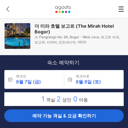
더 미라 호텔 보고르 (The Mirah Hotel
Bogor)
Jl. Pangrango No. 9A, Bogor - West Java, 보고르 시내,
보고르, 서자바, 인도네시아, 16151
숙소 예약하기
체크인
체크아웃
8월 7일 (금)
8월 8일 (토)
1
2
0
객실
성인
아동
예약 가능 객실 & 요금 확인하기