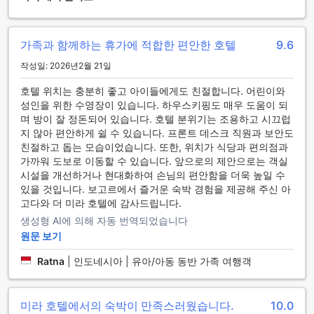
는 썬 라운지와 풀 바도 제공합니다. 이곳에서는 칵테일 한 잔과
함께 일몰을 감상하며 휴식을 취할 수 있습니다. 더 미라 보고르
호텔은 스포츠를 즐기는 고객들에게 최적의 선택지입니다.
가족과 함께하는 휴가에 적합한 편안한 호텔
9.6
작성일: 2026년2월 21일
더 미라 보고르 호텔의 편의 시설
호텔 위치는 충분히 좋고 아이들에게도 친절합니다. 어린이와
더 미라 보고르 호텔은 편의 시설을 제공하여 투숙객들이 편안
성인을 위한 수영장이 있습니다. 하우스키핑도 매우 도움이 되
하게 머무를 수 있습니다. 호텔은 세탁 서비스와 룸 서비스를 제
며 방이 잘 정돈되어 있습니다. 호텔 분위기는 조용하고 시끄럽
공하여 투숙객들이 편안한 머무름을 즐길 수 있습니다. 또한 호
지 않아 편안하게 쉴 수 있습니다. 프론트 데스크 직원과 보안도
텔은 안전 금고, 컨시어지, 대중 구역에서의 무료 Wi-Fi, 지정 흡
친절하고 돕는 모습이었습니다. 또한, 위치가 식당과 편의점과
연 구역 등의 시설을 갖추고 있습니다. 모든 객실에서 무료 Wi-
가까워 도보로 이동할 수 있습니다. 앞으로의 제안으로는 객실
Fi를 제공하며, 건조 청소, 빠른 체크인/체크아웃, 수화물 보관
시설을 개선하거나 현대화하여 손님의 편안함을 더욱 높일 수
및 매일 객실 청소 등의 서비스도 이용할 수 있습니다. 더 미라
있을 것입니다. 보고르에서 즐거운 숙박 경험을 제공해 주신 아
보고르 호텔은 편리한 편의 시설을 갖추고 있어 투숙객들의 편
고다와 더 미라 호텔에 감사드립니다.
안한 숙박을 보장합니다.
생성형 AI에 의해 자동 번역되었습니다
더 미라 보고르 호텔의 편리한 교통 시설
원문 보기
Ratna
|
인도네시아 | 유아/아동 동반 가족 여행객
더 미라 보고르 호텔은 탁월한 교통 시설을 제공하여 여행객들
에게 편의를 더해줍니다. 호텔은 발렛 주차 서비스와 차량 주차
장을 제공하여 고객들이 편안하게 차를 주차할 수 있도록 도와
미라 호텔에서의 숙박이 만족스러웠습니다.
10.0
줍니다. 또한 셔틀 서비스를 운영하여 주변 관광지나 상업 지역