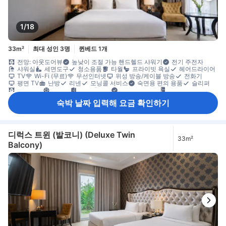
1/18
33m²
최대 성인 3명
퀸베드 1개
전망: 아웃도어뷰
높낮이 조절 가능 핸드헬드 샤워기
전기 주전자
샤워실
세면도구
청소용품
타월
프라이빗 욕실
헤어드라이어
TV
Wi-Fi (무료)
무선인터넷
위성 방송/케이블 방송
전화기
평면 TV
난방
리넨
모닝콜 서비스
숙면용 편의 용품
슬리퍼
암막 커튼
에어컨
전용 출입구
침대 옆 콘센트
냉장고
무료 생수
주전자
발코니/테라스
창문
책상
카펫 바닥
숙박 날짜 입력해 요금 확인하기
커넥팅룸 이용 가능
휴식 공간
휴지통
옷 거는 행거
옷장
개별 에어컨
금연
소화기
안전/보안 시설/서비스
엘리베이터 이용 가능
일산화탄소 감지기
화재감지기
디럭스 트윈 (발코니) (Deluxe Twin
33m²
Balcony)