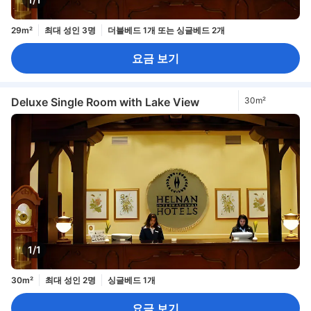
29m²
최대 성인 3명
더블베드 1개 또는 싱글베드 2개
요금 보기
Deluxe Single Room with Lake View
30m²
1/1
30m²
최대 성인 2명
싱글베드 1개
요금 보기