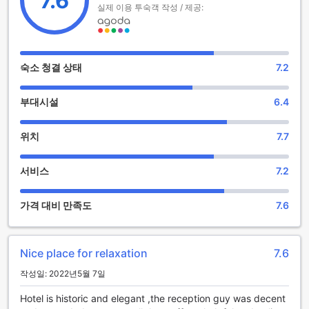
7.6
실제 이용 투숙객 작성 / 제공:
헬난 오베르주 파이윰은 세누레스에서 특별한 휴식을 제공하는
멋진 리조트입니다. 이곳의 바는 편안한 분위기 속에서 다양한
음료를 즐길 수 있는 완벽한 장소입니다. 저녁의 여유로운 시간
에 친구들과 함께 음료를 나누며 하루의 피로를 잊고, 아름다운
숙소 청결 상태
7.2
경치를 감상할 수 있습니다. 바의 아늑한 인테리어는 여러분에
게 편안한 휴식과 즐거움을 선사합니다.
부대시설
6.4
또한, 헬난 오베르주 파이윰은 마사지 서비스와 사우나, 스팀룸
을 갖추고 있어 몸과 마음을 완전히 재충전할 수 있는 기회를 제
공합니다. 전문 마사지사들이 제공하는 다양한 마사지 프로그
위치
7.7
램은 스트레스를 해소하고, 긴장을 풀어주는 데 도움을 줍니다.
사우나와 스팀룸은 깊은 휴식을 취할 수 있는 공간으로, 몸속의
서비스
7.2
독소를 배출하고 혈액순환을 촉진하여 건강한 라이프스타일을
유지하는 데 기여합니다. 이 모든 시설은 여러분의 여행을 더욱
특별하게 만들어 줄 것입니다.
가격 대비 만족도
7.6
헬난 오베르주 파이윰의 스포츠 시설
Nice place for relaxation
7.6
헬난 오베르주 파이윰은 스포츠 애호가들을 위한 완벽한 장소
입니다. 실내 수영장은 연중 내내 쾌적한 수영을 즐길 수 있는
작성일: 2022년5월 7일
공간으로, 가족과 함께 여유로운 시간을 보내기에 이상적입니
다. 또한, 최신 장비가 갖춰진 피트니스 센터에서는 전문적인 운
Hotel is historic and elegant ,the reception guy was decent