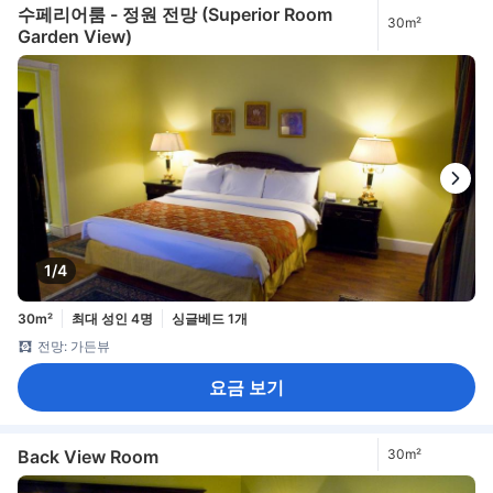
수페리어룸 - 정원 전망 (Superior Room
30m²
Garden View)
1/4
30m²
최대 성인 4명
싱글베드 1개
전망: 가든뷰
요금 보기
Back View Room
30m²