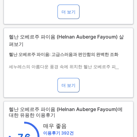
간이침대 사용 가능 여부는 객실별로 다릅니다. 각 객실의 투숙
가능 인원 정보를 확인하시기 바랍니다.
더 보기
객실을 5개 이상 예약하실 경우 다른 정책 및 추가 요금이 적용
될 수 있습니다.
헬난 오베르주 파이윰 (Helnan Auberge Fayoum) 살
펴보기
헬난 오베르주 파이윰: 고급스러움과 편안함의 완벽한 조화
세누레스의 아름다운 풍경 속에 위치한 헬난 오베르주 파이윰
은 5성급 호텔로, 여행자들에게 잊지 못할 경험을 선사합니다.
총 102개의 객실을 보유한 이 호텔은 현대적인 편의시설과 전
통적인 이집트의 매력을 조화롭게 결합하여, 모든 고객에게 최
더 보기
상의 휴식을 제공합니다.
체크인은 오후 2시부터 가능하며, 체크아웃은 정오 12시까지
이루어집니다. 가족 여행객을 위한 배려도 돋보이는 헬난 오베
헬난 오베르주 파이윰 (Helnan Auberge Fayoum)에
르주 파이윰은 0세에서 11세까지의 어린이는 무료로 숙박할 수
대한 유용한 이용후기
있어, 부모님들에게도 부담 없는 선택이 될 것입니다. 이곳에서
특별한 순간을 만끽하며, 세누레스의 매력을 한껏 느껴보세요.
매우 좋음
이용후기 392건
헬난 오베르주 파이윰의 다양한 오락 시설