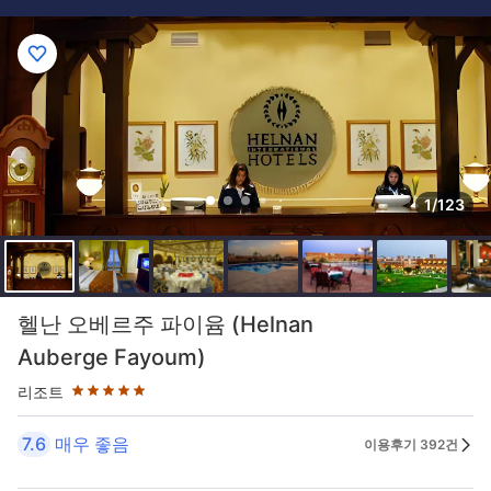
1/123
5성급
헬난 오베르주 파이윰 (Helnan
Auberge Fayoum)
리조트
7.6
매우 좋음
이용후기 392건