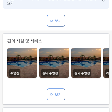
요?
더 보기
편의 시설 및 서비스
수영장
실내 수영장
실외 수영장
레
더 보기