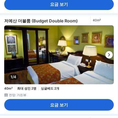
요금 보기
저예산 더블룸 (Budget Double Room)
40m²
1/4
40m²
최대 성인 2명
싱글베드 2개
전망: 가든뷰
요금 보기