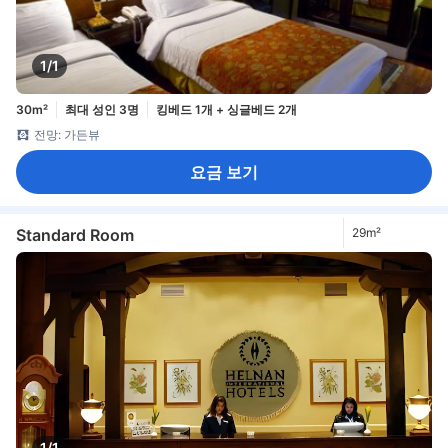
1/1
30m²
최대 성인 3명
킹베드 1개 + 싱글베드 2개
전망: 가든뷰
요금 보기
Standard Room
29m²
1/1