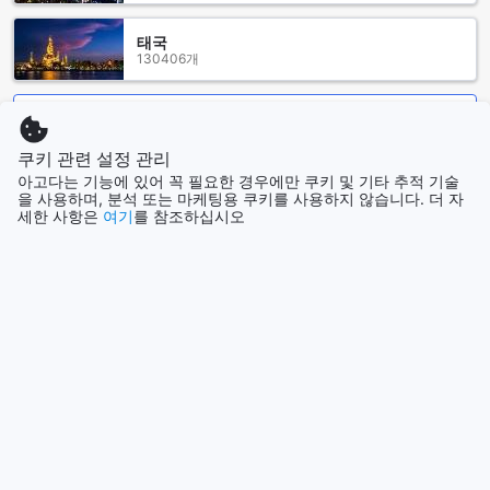
헬난 오베르주 파이윰의 객실은 편안함과 고급스러움을 동시에
태국
제공합니다. 모든 객실에는 에어컨이 설치되어 있어 이집트의
130406개
더운 날씨 속에서도 시원하고 쾌적한 환경을 유지할 수 있습니
다. 아늑한 분위기를 더해주는 벽난로와 함께, 개인적인 공간에
서 여유로운 시간을 보낼 수 있는 발코니나 테라스가 마련되어
더 보기
있어 멋진 경치를 감상하며 휴식을 취하기에 안성맞춤입니다.
쿠키 관련 설정 관리
또한, 각 객실에는 미니 바가 구비되어 있어 언제든지 시원한 음
모두 보기
아고다는 기능에 있어 꼭 필요한 경우에만 쿠키 및 기타 추적 기술
료를 즐길 수 있으며, 위성 및 케이블 TV를 통해 다양한 프로그
을 사용하며, 분석 또는 마케팅용 쿠키를 사용하지 않습니다. 더 자
램을 감상할 수 있습니다. 필요한 경우 헤어 드라이어와 고급 세
세한 사항은
여기
를 참조하십시오
면도구가 제공되어 편리함을 더하며, 블랙아웃 커튼과 고급 리
인기 도시
넨, 수건으로 구성된 침대는 완벽한 숙면을 위한 최적의 환경을
제공합니다. 헬난 오베르주 파이윰에서 편안하고 특별한 숙박
로스앤젤레스 (CA)
경험을 만끽해 보세요.
미국
헬난 오베르주 파이윰의 다채로운 식사 경험
홍콩
헬난 오베르주 파이윰에서는 손님들이 다양한 미식 경험을 즐
홍콩
길 수 있도록 여러 가지 훌륭한 식사 시설을 제공합니다. 24시
간 룸 서비스가 마련되어 있어 언제든지 편안한 객실에서 맛있
치앙마이
는 식사를 즐길 수 있으며, 바쁜 일정 속에서도 여유롭게 식사를
태국
즐길 수 있는 최적의 선택입니다.
또한, 호텔 내 레스토랑에서는 할랄 요리를 포함한 다양한 메뉴