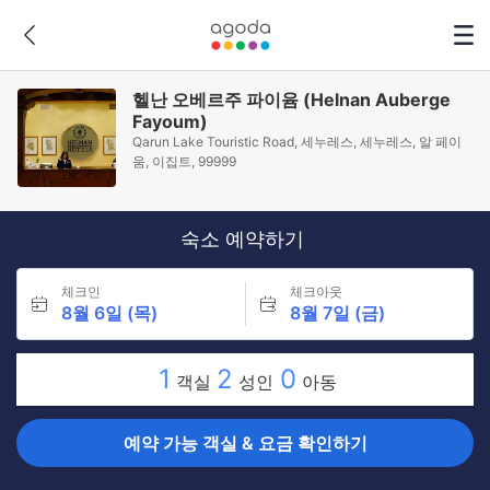
헬난 오베르주 파이윰 (Helnan Auberge
Fayoum)
Qarun Lake Touristic Road, 세누레스, 세누레스, 알 페이
움, 이집트, 99999
숙소 예약하기
체크인
체크아웃
8월 6일 (목)
8월 7일 (금)
1
2
0
객실
성인
아동
예약 가능 객실 & 요금 확인하기