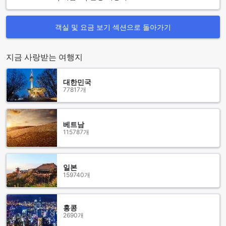
속한 체크인/체크아웃 절차는 고객이 더욱 원활하게 여행을 즐
길 수 있도록 도와줍니다. 헬난 오베르주 파이윰은 이러한 다양
한 편의 시설을 통해 고객에게 최고의 편안함과 만족을 제공합
객실 및 요금 보기 섹션으로 돌아가기
니다.
지금 사랑받는 여행지
헬난 오베르주 파이윰의 편리한 교통 시설
헬난 오베르주 파이윰은 고객의 편리한 이동을 위해 다양한 교
대한민국
통 시설을 제공합니다. 호텔 내에서는 발렛 파킹 서비스가 제공
77817개
되어, 손님들은 차량을 직접 주차할 필요 없이 편리하게 체크인
할 수 있습니다. 또한, 호텔에는 넓은 주차 공간이 마련되어 있
어 자가용으로 방문하는 고객들도 안심하고 주차할 수 있습니
베트남
다. 단, 주차 요금이 부과되니 참고하시기 바랍니다.
115787개
더불어, 헬난 오베르주 파이윰은 택시 서비스와 티켓 서비스도
제공하여, 주변 관광지나 이동이 필요한 장소로의 접근이 용이
합니다. 택시 서비스를 통해 빠르고 편리하게 원하는 목적지로
일본
이동할 수 있으며, 티켓 서비스는 다양한 액티비티와 관광 명소
159740개
에 대한 정보를 제공하여 손님들이 더욱 풍성한 여행을 즐길 수
있도록 돕습니다. 이처럼 헬난 오베르주 파이윰은 고객의 편안
한 이동을 위해 최선을 다하고 있습니다.
홍콩
2690개
헬난 오베르주 파이윰의 객실 시설