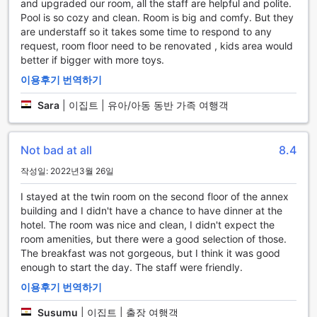
동 프로그램을 통해 체력을 강화하고 건강을 유지할 수 있습니
and upgraded our room, all the staff are helpful and polite.
다.
Pool is so cozy and clean. Room is big and comfy. But they
테니스 코트는 운동을 즐기는 손님들에게 활력을 불어넣어 주
are understaff so it takes some time to respond to any
며, 친구들과의 치열한 경기를 통해 즐거운 시간을 보낼 수 있습
request, room floor need to be renovated , kids area would
니다. 야외 수영장은 따뜻한 햇살 아래에서 수영과 일광욕을 동
better if bigger with more toys.
시에 즐길 수 있는 완벽한 장소입니다. 탁구대를 이용한 게임은
이용후기 번역하기
가족과 친구들과의 유쾌한 경쟁을 제공하며, 하이킹 트레일은
자연을 만끽하며 건강한 라이프스타일을 유지할 수 있는 기회
Sara
|
이집트 | 유아/아동 동반 가족 여행객
를 제공합니다. 마지막으로, 해변은 여유로운 휴식과 함께 다양
한 해양 스포츠를 즐길 수 있는 기회를 제공합니다.
Not bad at all
8.4
헬난 오베르주 파이윰의 편리한 시설
작성일: 2022년3월 26일
헬난 오베르주 파이윰은 고객의 편리함을 최우선으로 생각하며
I stayed at the twin room on the second floor of the annex
다양한 편의 시설을 제공합니다. 24시간 운영되는 룸서비스는
building and I didn't have a chance to have dinner at the
언제든지 고객의 요구에 맞춰 맛있는 식사를 제공하며, 바쁜 일
hotel. The room was nice and clean, I didn't expect the
정을 가진 여행자에게는 세탁 서비스가 큰 도움이 됩니다. 또한,
room amenities, but there were a good selection of those.
객실 내에서 편안하게 시간을 보낼 수 있도록 매일 청소 서비스
The breakfast was not gorgeous, but I think it was good
가 제공되어 항상 청결한 환경을 유지합니다.
enough to start the day. The staff were friendly.
공공 구역에서는 무료 Wi-Fi를 이용할 수 있어, 여행 중에도 업
무를 보거나 소셜 미디어를 통해 소통할 수 있는 편리함을 제공
이용후기 번역하기
합니다. 안전한 여행을 위해 모든 객실에는 금고가 마련되어 있
어 귀중품을 안전하게 보관할 수 있습니다. 짐 보관 서비스와 신
Susumu
|
이집트 | 출장 여행객