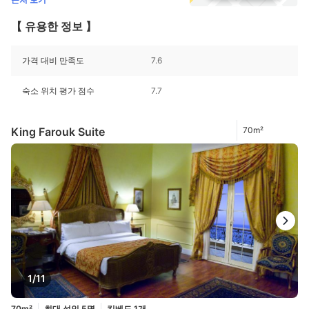
【 유용한 정보 】
가격 대비 만족도
7.6
숙소 위치 평가 점수
7.7
King Farouk Suite
70m²
1/11
70m²
최대 성인 5명
킹베드 1개