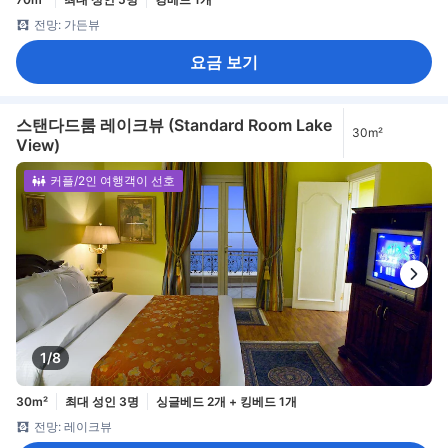
전망: 가든뷰
요금 보기
스탠다드룸 레이크뷰 (Standard Room Lake
30m²
View)
커플/2인 여행객이 선호
1/8
30m²
최대 성인 3명
싱글베드 2개 + 킹베드 1개
전망: 레이크뷰