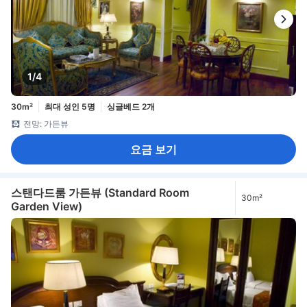
1/4
30m²
최대 성인 5명
싱글베드 2개
전망: 가든뷰
요금 보기
스탠다드룸 가든뷰 (Standard Room
30m²
Garden View)