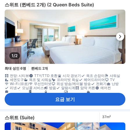
스위트 (퀸베드 2개) (2 Queen Beds Suite)
1/2
최대 성인 6명
퀸베드 2개
전망: 시티뷰
TTY/TTD 호환
시각 경보기
욕조 손잡이
샤워실
세면도구
욕조 및 샤워실
프라이빗 욕실
헤어드라이어
TV
Wi-Fi (유료)
무선인터넷
위성 방송/케이블 방송
전화기
난방
리넨
모닝콜 서비스
방음
알람시계
암막 커튼
에어컨
전용 출입구
냉장고
무료 생수
전자레인지
커피/티 메이커
일일 청소 서비스
마룻바닥
발코니/테라스
소파
책상
요금 보기
다림질 도구
옷 거는 행거
옷장
객실 내 안전 금고
금연
노트북용 금고
스위트 (Suite)
37m²