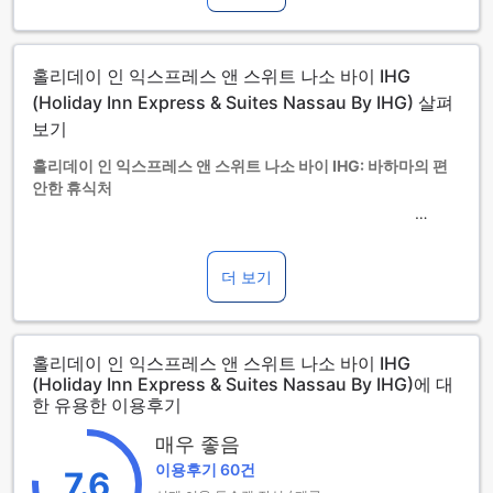
간이침대 사용 가능 여부는 객실별로 다릅니다. 각 객실의 투숙
가능 인원 정보를 확인하시기 바랍니다.
객실을 5개 이상 예약하실 경우 다른 정책 및 추가 요금이 적용
홀리데이 인 익스프레스 앤 스위트 나소 바이 IHG
될 수 있습니다.
(Holiday Inn Express & Suites Nassau By IHG) 살펴
보기
홀리데이 인 익스프레스 앤 스위트 나소 바이 IHG: 바하마의 편
안한 휴식처
홀리데이 인 익스프레스 앤 스위트 나소 바이 IHG는 아름다운
바하마의 나소에 위치한 3성급 호텔로, 여행객들에게 편안하고
아늑한 숙박 경험을 제공합니다. 이 호텔은 현대적인 시설과 친
더 보기
절한 서비스로 가득 차 있어 비즈니스 여행객은 물론 가족 여행
객에게도 적합한 선택입니다. 체크인 시간은 오후 3시부터 시
작되며, 체크아웃은 오전 11시까지 가능합니다. 총 58개의 객실
홀리데이 인 익스프레스 앤 스위트 나소 바이 IHG
을 보유하고 있어 소규모 그룹이나 개인 여행객에게도 최적의
(Holiday Inn Express & Suites Nassau By IHG)에 대
공간을 제공합니다.
한 유용한 이용후기
홀리데이 인 익스프레스 앤 스위트 나소는 자녀 동반 여행객을
위한 정책이 있으니, 어린이는 무료로 숙박할 수 없으며 추가 요
매우 좋음
금이 발생할 수 있습니다. 따라서 가족 여행을 계획하시는 분들
이용후기 60건
7.6
은 미리 숙소 정책을 확인하시기 바랍니다. 이곳에서 편안한 숙