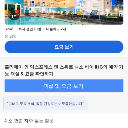
1/1
37m²
최대 성인 10명
더블베드 2개
금연
요금 보기
홀리데이 인 익스프레스 앤 스위트 나소 바이 IHG의 예약 가
능 객실 & 요금 확인하기
객실 및 요금 보기
"그래도 무료 조식, 직원 친절도는 너무좋았습니다"
숙소 관련 자주 묻는 질문