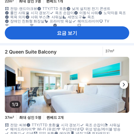
22m²
최대 성인 3명
퀸베드 1개
전망: 랜드마크뷰
TTY/TTD 호환
낮게 설치된 전기 콘센트
롤인 샤워
시각 경보기
욕조 손잡이
이동식 샤워
노약자용 욕조
목욕 의자
샤워 부스
샤워실
세면도구
욕조
장애인 친화형 화장실
프라이빗 욕실
헤어드라이어
TV
Wi-Fi (유료)
무선인터넷
수영장 시설
위성 방송/케이블 방송
전화기
평면 TV
난방
리넨
모닝콜 서비스
방음
알람시계
요금 보기
암막 커튼
에어컨
전용 출입구
침대 옆 콘센트
냉장고
전자레인지
커피/티 메이커
그라운드층 객실 이용 가능
접이식 침대
창문
책상
타일/대리석 바닥
휴지통
다림질 도구
옷 거는 행거
옷장
유아용 침대(요청 시)
개별 에어컨
객실 내 안전 금고
금연
노트북용 금고
안전/보안 시설/서비스
화재감지기
2 Queen Suite Balcony
37m²
1/3
37m²
최대 성인 5명
퀸베드 2개
전망: 씨뷰
TTY/TTD 호환
시각 경보기
욕조 손잡이
샤워실
헤어드라이어
Wi-Fi (유료)
무선인터넷
위성 방송/케이블 방송
전화기
리넨
암막 커튼
에어컨
냉장고
전자레인지