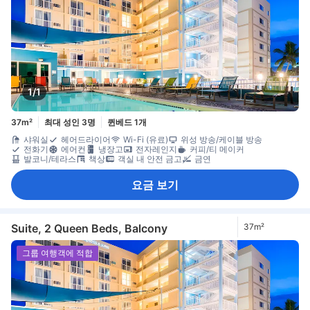
1/1
37m²
최대 성인 3명
퀸베드 1개
샤워실
헤어드라이어
Wi-Fi (유료)
위성 방송/케이블 방송
전화기
에어컨
냉장고
전자레인지
커피/티 메이커
발코니/테라스
책상
객실 내 안전 금고
금연
요금 보기
Suite, 2 Queen Beds, Balcony
37m²
그룹 여행객에 적합