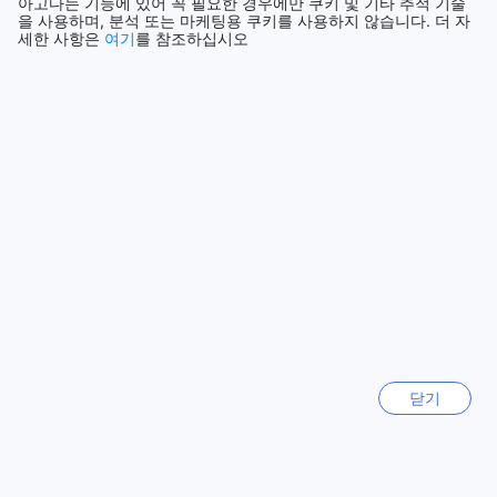
아고다는 기능에 있어 꼭 필요한 경우에만 쿠키 및 기타 추적 기술
다. 스탠다드 룸은 편안함과 실용성을 겸비하여 여행의 피로를
더 보기
을 사용하며, 분석 또는 마케팅용 쿠키를 사용하지 않습니다. 더 자
잊게 해줍니다. 또한, 1 베드룸 뷰 비흡연 객실은 아름다운 경관
세한 사항은
여기
를 참조하십시오
을 감상할 수 있는 기회를 제공하며, 1 베드룸 접근 가능한 롤인
모두 보기
샤워 비흡연 객실은 편리함을 요구하는 고객을 위해 설계되었
습니다.
특별한 숙박 경험을 원하신다면 1 퀸 스위트 또는 2 퀸 스위트
인기 도시
를 선택해 보세요. 각각 25제곱미터의 공간을 제공하며, 2 퀸
스위트 발코니 객실은 바하마의 아름다운 풍경을 감상할 수 있
싱가포르
는 발코니가 있어 더욱 특별한 순간을 만들어 줍니다. Agoda를
싱가포르
통해 이러한 객실을 예약하시면 최저가를 보장받으며, 간편하
고 번거로움 없는 예약 과정을 경험하실 수 있습니다. 여행 계획
을 세우고 홀리데이 인 익스프레스 앤 스위트 나소에서 편안한
서울
휴식을 즐겨보세요.
대한민국
다운타운 나소: 바하마의 문화와 역사를 만나다
로스앤젤레스 (CA)
다운타운 나소는 바하마의 수도인 나소의 심장부로, 이곳은 역
미국
사와 문화가 어우러져 있는 매력적인 지역입니다. 화려한 컬러
닫기
의 건물들이 줄지어 서 있는 거리에서는 아침 햇살이 반사되어
따뜻한 느낌을 주며, 각종 상점과 카페가 즐비해 있어 쇼핑과 미
파타야
식을 동시에 즐길 수 있는 곳입니다. 특히, 다채로운 바하마의
태국
전통 수공예품을 판매하는 상점들은 여행자들에게 특별한 기념
품을 찾는 즐거움을 제공합니다.