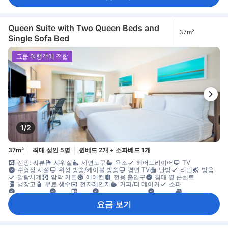
창문
책상
커넥팅룸 이용 가능
타일/대리석 바닥
휴지통
다림질 도구
옷 거는 행거
옷장
유아용 침대(요청 시)
개별 에어컨
객실 내 안전 금고
금연
노트북용 금고
안전/보안 시설/서비스
화재감지기
Queen Suite with Two Queen Beds and
37m²
Single Sofa Bed
그룹 여행객에 적합
1/2
37m²
최대 성인 5명
퀸베드 2개 + 소파베드 1개
전망: 씨뷰
샤워실
세면도구
욕조
헤어드라이어
TV
수영장 시설
위성 방송/케이블 방송
평면 TV
난방
리넨
방음
알람시계
암막 커튼
에어컨
전용 출입구
침대 옆 콘센트
냉장고
무료 생수
전자레인지
커피/티 메이커
소파
야외용 가구
창문
책상
타일/대리석 바닥
휴지통
다림질 도구
옷 거는 행거
옷장
유아용 침대(요청 시)
개별 에어컨
요금 보기
객실 내 안전 금고
금연
노트북용 금고
안전/보안 시설/서비스
화재감지기