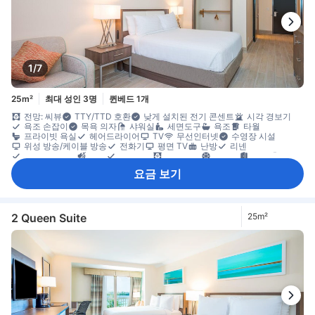
1/7
25m²
최대 성인 3명
퀸베드 1개
전망: 씨뷰
TTY/TTD 호환
낮게 설치된 전기 콘센트
시각 경보기
욕조 손잡이
목욕 의자
샤워실
세면도구
욕조
타월
프라이빗 욕실
헤어드라이어
TV
무선인터넷
수영장 시설
위성 방송/케이블 방송
전화기
평면 TV
난방
리넨
모닝콜 서비스
방음
알람시계
암막 커튼
에어컨
전용 출입구
침대 옆 콘센트
냉장고
무료 생수
전자레인지
커피/티 메이커
요금 보기
일일 청소 서비스
거실
마룻바닥
발코니/테라스
소파
접이식 침대
창문
책상
타일/대리석 바닥
휴지통
다림질 도구
옷 거는 행거
옷장
유아용 침대(요청 시)
개별 에어컨
객실 내 안전 금고
금연
노트북용 금고
안전/보안 시설/서비스
화재감지기
2 Queen Suite
25m²