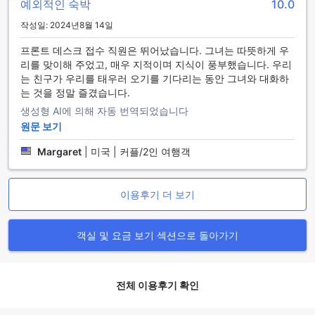
예외적인 숙박
10.0
다양한 명소를 자유롭게 탐방할 수 있는 기회를 제공합니다. 티
작성일: 2024년8월 14일
켓 서비스 또한 이용 가능하여, 여행 계획을 더욱 원활하게 진행
할 수 있도록 지원합니다.
프론트 데스크 접수 직원은 뛰어났습니다. 그녀는 따뜻하게 우
리를 맞이해 주었고, 매우 지적이며 지식이 풍부했습니다. 우리
홀리데이 인 익스프레스 앤 스위트 나소의 객실 시설
는 친구가 우리를 태우러 오기를 기다리는 동안 그녀와 대화하
는 것을 정말 즐겼습니다.
홀리데이 인 익스프레스 앤 스위트 나소 바이 IHG에서는 편안
생성형 AI에 의해 자동 번역되었습니다
하고 아늑한 숙박을 위해 다양한 객실 시설을 제공합니다. 각 객
실은 현대적인 에어컨이 구비되어 있어 바하마의 더운 날씨 속
원문 보기
에서도 쾌적한 환경을 유지할 수 있습니다. 또한, 고급스러운 침
Margaret
|
미국 | 커플/2인 여행객
대 린넨과 부드러운 타올이 마련되어 있어 편안한 수면을 도와
줍니다. 욕실에는 필수적인 세면도구가 준비되어 있어 여행 중
에도 필요한 모든 것을 손쉽게 이용할 수 있습니다.
이용후기 더 보기
객실 내에는 대형 텔레비전과 위성/케이블 TV가 구비되어 있어
다양한 엔터테인먼트를 즐길 수 있습니다. 또한, 커피/차 메이
커와 냉장고가 마련되어 있어 언제든지 시원한 음료나 간단한
객실 및 요금 보기 섹션으로 돌아가기
스낵을 즐길 수 있는 편리함을 제공합니다. 마지막으로, 발코니
또는 테라스가 있는 객실에서는 나소의 아름다운 경관을 감상
하며 여유로운 시간을 보낼 수 있어, 여행의 피로를 잊게 해주는
완벽한 공간이 됩니다.
전체 이용후기 확인
홀리데이 인 익스프레스 앤 스위트 나소의 다채로운 다이닝 옵션