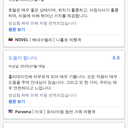
만 아니라, 투어 예약이나 지역 정보 제공 등 다양한 서비스를
제공합니다. 공용 공간에서는 무료 Wi-Fi가 제공되어 인터넷을
호텔은 매우 좋은 상태이며, 위치가 훌륭하고, 아침식사가 훌륭
쉽게 이용할 수 있으며, 모든 객실에서도 무료 Wi-Fi를 이용할
하며, 비용에 비해 뛰어난 가치를 제공합니다.
수 있어 손쉽게 온라인 활동을 이어갈 수 있습니다. 또한, 지정
생성형 AI에 의해 자동 번역되었습니다
된 흡연 구역이 마련되어 있어 흡연하시는 분들도 편리하게 이
원문 보기
용할 수 있습니다. 짐 보관 서비스와 익스프레스 체크인/체크아
웃 기능은 체크인과 체크아웃을 더욱 간편하게 만들어 주며, 매
NOVEL
|
베네수엘라 | 나홀로 여행객
일 진행되는 하우스키핑 서비스는 항상 깨끗하고 쾌적한 환경
을 유지해 줍니다. 마지막으로, 호텔 내 편의점은 필요할 때 언
제든지 간편한 쇼핑을 가능하게 합니다.
도움이 됩니다.
8.8
홀리데이 인 익스프레스 앤 스위트 나소 바이 IHG의 교통 시설
작성일: 2025년1월 16일
홀리데이 인 익스프레스 앤 스위트 나소 바이 IHG는 여행객들
홀리데이인에 머무르게 되어 매우 기쁩니다. 모든 직원이 매우
의 편리한 이동을 위해 다양한 교통 시설을 제공합니다. 공항 이
도움을 주며 인내심이 있습니다. 그리고 또 한 가지, 우리는 매
동 서비스는 여행의 시작과 끝을 더욱 편안하게 만들어 주며, 나
우 안전하다고 느낍니다.
소의 아름다운 경치를 감상하며 호텔로 이동할 수 있습니다. 또
생성형 AI에 의해 자동 번역되었습니다
한, 호텔에서는 다양한 투어 서비스를 제공하여, 바하마의 매력
원문 보기
을 한층 더 깊이 있게 경험할 수 있도록 돕습니다.
호텔 내에는 차량 주차 공간도 마련되어 있어, 자가용을 이용하
Pareena
|
미국 | 유아/아동 동반 가족 여행객
는 여행객들에게 편리함을 제공합니다. 주차 요금이 부과되지
만, 안전하고 편리하게 차량을 주차할 수 있는 공간이 있다는 점
은 큰 장점입니다. 차량 대여 서비스도 제공하고 있어, 나소의