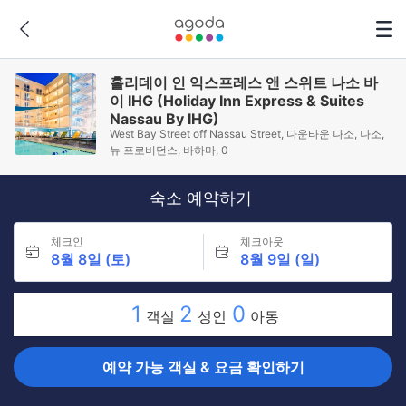
홀리데이 인 익스프레스 앤 스위트 나소 바
이 IHG (Holiday Inn Express & Suites
Nassau By IHG)
West Bay Street off Nassau Street, 다운타운 나소, 나소,
뉴 프로비던스, 바하마, 0
숙소 예약하기
체크인
체크아웃
8월 8일 (토)
8월 9일 (일)
1
2
0
객실
성인
아동
예약 가능 객실 & 요금 확인하기