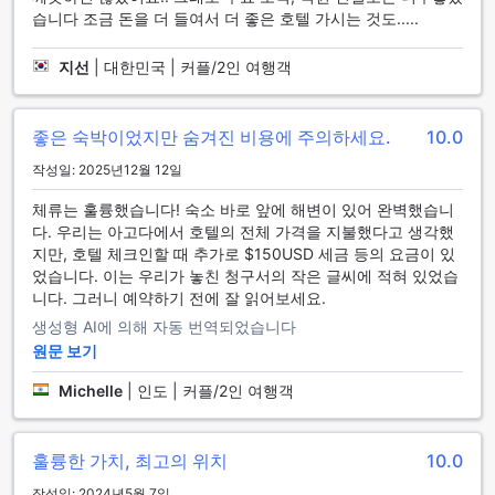
즐길 수 있도록 돕습니다. 호텔 내에 위치한 피트니스 센터는
습니다 조금 돈을 더 들여서 더 좋은 호텔 가시는 것도.....
24시간 운영되어 언제든지 운동할 수 있는 편리함을 제공합니
다. 최신 운동 기구와 넓은 공간을 갖춘 이곳에서 체중 감량이나
지선
|
대한민국 | 커플/2인 여행객
근력 강화를 위한 다양한 운동을 즐길 수 있습니다.
또한, 이 호텔은 실내 수영장과 야외 수영장을 갖추고 있어 날씨
에 관계없이 수영을 즐길 수 있습니다. 야외 수영장 옆에는 풀사
좋은 숙박이었지만 숨겨진 비용에 주의하세요.
10.0
이드 바가 있어 수영 후 시원한 음료를 즐기며 휴식을 취할 수
있는 완벽한 장소입니다. 마지막으로, 호텔 내 골프 코스는 골프
작성일: 2025년12월 12일
애호가들에게 최적의 장소로, 아름다운 경관 속에서 게임을 즐
체류는 훌륭했습니다! 숙소 바로 앞에 해변이 있어 완벽했습니
길 수 있는 기회를 제공합니다. 홀리데이 인 익스프레스 앤 스위
다. 우리는 아고다에서 호텔의 전체 가격을 지불했다고 생각했
트 나소에서 스포츠와 레저를 동시에 만끽해 보세요.
지만, 호텔 체크인할 때 추가로 $150USD 세금 등의 요금이 있
었습니다. 이는 우리가 놓친 청구서의 작은 글씨에 적혀 있었습
홀리데이 인 익스프레스 앤 스위트 나소의 편리한 시설
니다. 그러니 예약하기 전에 잘 읽어보세요.
홀리데이 인 익스프레스 앤 스위트 나소 바이 IHG는 여행객들
생성형 AI에 의해 자동 번역되었습니다
을 위한 다양한 편의 시설을 제공합니다. 먼저, 세탁 서비스와
원문 보기
드라이클리닝 서비스는 장기 투숙객이나 활동적인 여행객에게
Michelle
|
인도 | 커플/2인 여행객
큰 도움이 됩니다. 객실 내에서 편리하게 주문할 수 있는 룸 서
비스는 바하마의 맛있는 요리를 간편하게 즐길 수 있는 기회를
제공합니다. 또한, 안전한 보관을 위해 객실 내 금고가 마련되어
있어 귀중품을 안전하게 보관할 수 있습니다.
훌륭한 가치, 최고의 위치
10.0
호텔의 컨시어지 서비스는 여행 계획을 세우는 데 도움을 줄 뿐
작성일: 2024년5월 7일