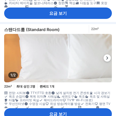
커피/티 메이커
발코니/테라스
창문
책상
다림질 도구
옷장
개별 에어컨
객실 내 안전 금고
금연
화재감지기
요금 보기
스탠다드룸 (Standard Room)
22m²
1/2
22m²
최대 성인 2명
퀸베드 1개
전망: 시티뷰
TTY/TTD 호환
낮게 설치된 전기 콘센트
시각 경보기
욕조 손잡이
목욕 의자
샤워실
세면도구
욕조
욕조 및 샤워실
타월
프라이빗 욕실
헤어드라이어
TV
Wi-Fi (유료)
무선인터넷
수영장 시설
위성 방송/케이블 방송
전화기
평면 TV
난방
리넨
모닝콜 서비스
방음
알람시계
암막 커튼
에어컨
전용 출입구
침대 옆 콘센트
냉장고
전자레인지
커피/티 메이커
요금 보기
일일 청소 서비스
마룻바닥
발코니/테라스
소파
접이식 침대