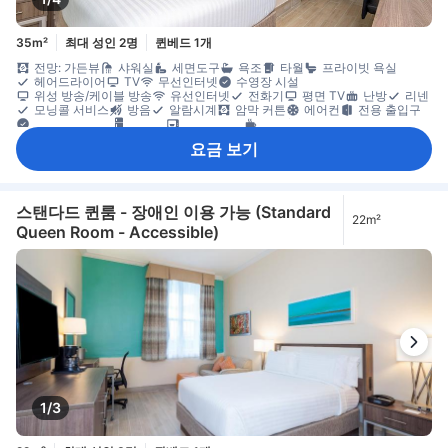
35m²
최대 성인 2명
퀸베드 1개
전망: 가든뷰
샤워실
세면도구
욕조
타월
프라이빗 욕실
헤어드라이어
TV
무선인터넷
수영장 시설
위성 방송/케이블 방송
유선인터넷
전화기
평면 TV
난방
리넨
모닝콜 서비스
방음
알람시계
암막 커튼
에어컨
전용 출입구
침대 옆 콘센트
냉장고
전자레인지
커피/티 메이커
일일 청소 서비스
노트북 컴퓨터용 업무 공간
마룻바닥
소파
요금 보기
책상
타일/대리석 바닥
휴지통
다림질 도구
옷 거는 행거
옷장
유아용 침대(요청 시)
개별 에어컨
객실 내 안전 금고
금연
노트북용 금고
안전/보안 시설/서비스
화재감지기
스탠다드 퀸룸 - 장애인 이용 가능 (Standard
22m²
Queen Room - Accessible)
1/3