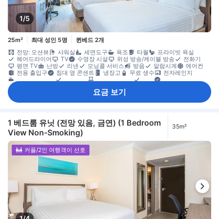
1/5
25m²
최대 성인 5명
퀸베드 2개
전망: 오션뷰
샤워실
세면도구
욕조
타월
프라이빗 욕실
헤어드라이어
TV
수영장 시설
위성 방송/케이블 방송
전화기
평면 TV
난방
리넨
모닝콜 서비스
방음
알람시계
에어컨
전용 출입구
침대 옆 콘센트
냉장고
무료 생수
전자레인지
커피/티 메이커
마룻바닥
발코니/테라스
소파
야외용 가구
창문
책상
타일/대리석 바닥
휴지통
다림질 도구
옷 거는 행거
요금 보기
옷장
유아용 침대(요청 시)
개별 에어컨
객실 내 안전 금고
금연
노트북용 금고
안전/보안 시설/서비스
화재감지기
1 베드룸 유닛 (전망 있음, 금연) (1 Bedroom
35m²
View Non-Smoking)
커플/2인 여행객이 선호
1/4