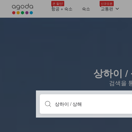
큰 할인!
신규오픈
항공 + 숙소
숙소
교통편
상하이 /
검색을 