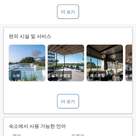
더 보기
편의 시설 및 서비스
24
스파
실외 수영장
레스토랑
스
더 보기
숙소에서 사용 가능한 언어
영어
일본어