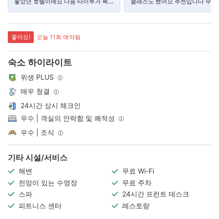
좋았던 호텔이에요 다음 타이루거 복구
클래스도 했어요 추천입니다 무료
되면 또 가고싶네요 ^^"
행됩니다."
좋아요!
오늘 11회 예약됨
숙소 하이라이트
위생 PLUS
매우 청결
24시간 상시 체크인
우수 | 객실의 안락함 및 쾌적성
우수 | 조식
기타 시설/서비스
해변
무료 Wi-Fi
전망이 있는 수영장
무료 주차
스파
24시간 프런트 데스크
피트니스 센터
레스토랑