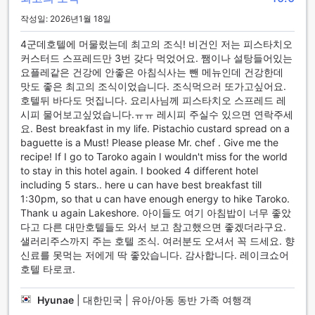
작성일: 2026년1월 18일
4군데호텔에 머물렀는데 최고의 조식! 비건인 저는 피스타치오
커스터드 스프레드만 3번 갖다 먹었어요. 쨈이나 설탕들어있는
요플레같은 건강에 안좋은 아침식사는 뺀 메뉴인데 건강한데
맛도 좋은 최고의 조식이었습니다. 조식먹으러 또가고싶어요.
호텔뒤 바다도 멋집니다. 요리사님께 피스타치오 스프레드 레
시피 물어보고싶었습니다.ㅠㅠ 레시피 주실수 있으면 연락주세
요. Best breakfast in my life. Pistachio custard spread on a
baguette is a Must! Please please Mr. chef . Give me the
recipe! If I go to Taroko again I wouldn't miss for the world
to stay in this hotel again. I booked 4 different hotel
including 5 stars.. here u can have best breakfast till
1:30pm, so that u can have enough energy to hike Taroko.
Thank u again Lakeshore. 아이들도 여기 아침밥이 너무 좋았
다고 다른 대만호텔들도 와서 보고 참고했으면 좋겠더라구요.
샐러리주스까지 주는 호텔 조식. 여러분도 오셔서 꼭 드세요. 향
신료를 못먹는 저에게 딱 좋았습니다. 감사합니다. 레이크쇼어
호텔 타로코.
Hyunae
|
대한민국 | 유아/아동 동반 가족 여행객