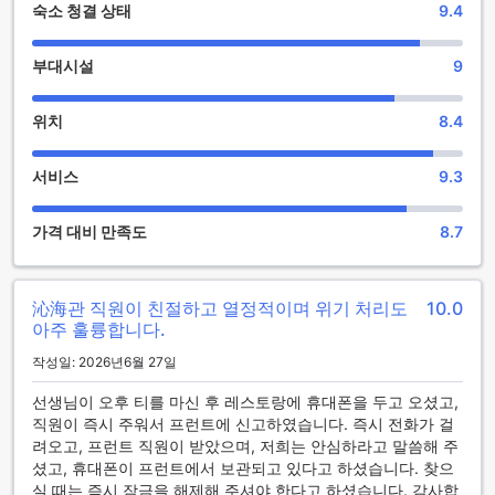
다양한 편의 용품/시설이 제공됩니다. 더 나은 숙박을 위해 본
숙소 청결 상태
9.4
호텔의 일부 객실은 암막 커튼, 에어컨 (Air conditioning) 및 린
넨 서비스 등을 갖추고 있습니다.
부대시설
9
Lakeshore Hotel Hualien Taroko의 일부 객실은 발코니 또는
테라스을(를) 포함한 특별한 객실 구성을 가지고 있습니다. 엔
위치
8.4
터테인먼트를 위해 투숙객은 일부 엄선된 객실에서 TV 및 케이
블 TV 등을 이용할 수 있습니다. 본 호텔의 일부 객실에서는 투
서비스
9.3
숙객을 위한 인스턴트 커피, 냉장고 및 인스턴트 티 또한 제공합
니다. 또한 Lakeshore Hotel Hualien Taroko은(는) 투숙객 편
의를 위해 일부 객실의 욕실 내에 헤어 드라이어을(를) 제공합
가격 대비 만족도
8.7
니다.
식사 및 즐길 거리
沁海관 직원이 친절하고 열정적이며 위기 처리도
10.0
아주 훌륭합니다.
Lakeshore Hotel Hualien Taroko에서의 매일은 숙소 내 맛있
는 조식으로 시작됩니다. 본 호텔에 머무는 동안 다양하고 맛있
작성일: 2026년6월 27일
는 식사 옵션 중에서 선택해 보세요.
선생님이 오후 티를 마신 후 레스토랑에 휴대폰을 두고 오셨고,
직원이 즉시 주워서 프런트에 신고하였습니다. 즉시 전화가 걸
Lakeshore Hotel Hualien Taroko은/는 가벼운 스낵 또는 음료
려오고, 프런트 직원이 받았으며, 저희는 안심하라고 말씀해 주
를 즐길 수 있는 24시간 자판기를 갖추고 있습니다.
셨고, 휴대폰이 프런트에서 보관되고 있다고 하셨습니다. 찾으
실 때는 즉시 잠금을 해제해 주셔야 한다고 하셨습니다. 감사합
Lakeshore Hotel Hualien Taroko에서의 시간을 만끽해 보세