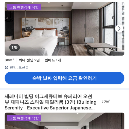
Family Room with Ocean View for 2
그룹 여행객에 적합
People)
1/9
30m²
최대 성인 2명
퀸베드 1개
전망: 오션뷰
숙박 날짜 입력해 요금 확인하기
세레니티 빌딩 이그제큐티브 슈페리어 오션
뷰 재패니즈 스타일 패밀리룸 (3인) (Building
30m²
Serenity - Executive Superior Japanese
Family Room with Ocean View for 3
그룹 여행객에 적합
People)