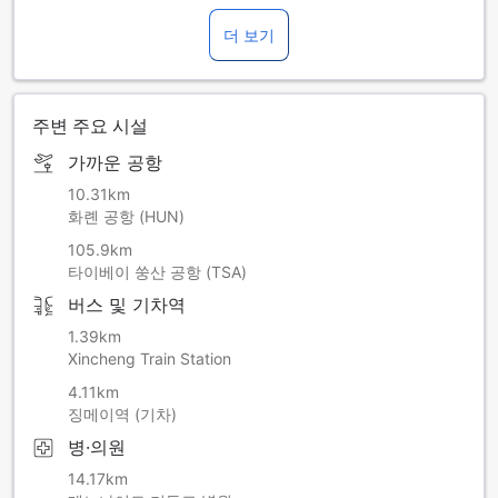
■ 서비스를 향상시키는 과정에서 불편을 끼쳐드려 죄송하며,
더 보기
고객님의 양해에 감사드립니다.
■ 모든 실내 공간(객실, 발코니, 욕실 포함)은 지정된 흡연 구역
을 제외하고 금연입니다.
■ 본 정책은 담배, 시가, 전자담배, 가열담배 제품을 포함합니
주변 주요 시설
다.
■ 객실 또는 발코니에서 흡연이 확인될 경우 청소비 TWD
가까운 공항
12,000이 부과됩니다.
■ 흡연과 관련하여 숙소 소유물 또는 객실 편의시설/서비스에
10.31km
손상이 발생할 경우 해당 투숙객에게 책임이 있습니다.
화롄 공항 (HUN)
■ 반려동물은 객실 및 기타 실내 공용 공간에 입장이 금지되어
105.9km
있습니다.
타이베이 쑹산 공항 (TSA)
■ 객실 내에서 반려동물이 발견될 경우 위생 관리를 위해 청소
버스 및 기차역
비 TWD 6,000이 부과됩니다.
■ 반려동물로 인한 손상 발생 시 추가 요금이 부과될 수 있습니
1.39km
다.
Xincheng Train Station
■ 반려동물 동반 가능 객실은 세레니티 1층에 한정적으로 마련
4.11km
되어 있으며, 사전 예약이 필수입니다.
징메이역 (기차)
병·의원
14.17km