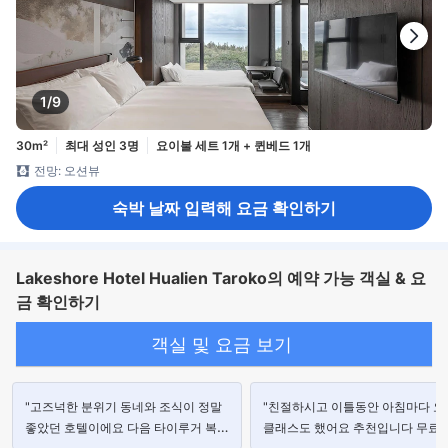
1/9
30m²
최대 성인 3명
요이불 세트 1개 + 퀸베드 1개
전망: 오션뷰
숙박 날짜 입력해 요금 확인하기
Lakeshore Hotel Hualien Taroko의 예약 가능 객실 & 요
금 확인하기
객실 및 요금 보기
"고즈넉한 분위기 동네와 조식이 정말
"친절하시고 이틀동안 아침마다 요
좋았던 호텔이에요 다음 타이루거 복구
클래스도 했어요 추천입니다 무료로