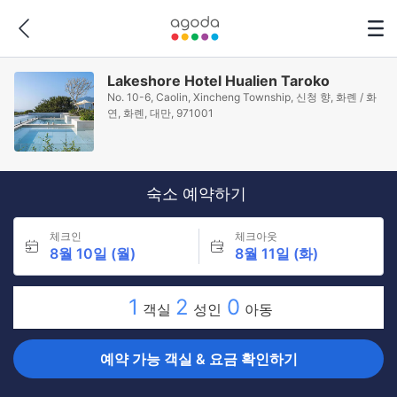
Lakeshore Hotel Hualien Taroko
No. 10-6, Caolin, Xincheng Township, 신청 향, 화롄 / 화
연, 화롄, 대만, 971001
숙소 예약하기
체크인
체크아웃
8월 10일 (월)
8월 11일 (화)
1
2
0
객실
성인
아동
예약 가능 객실 & 요금 확인하기