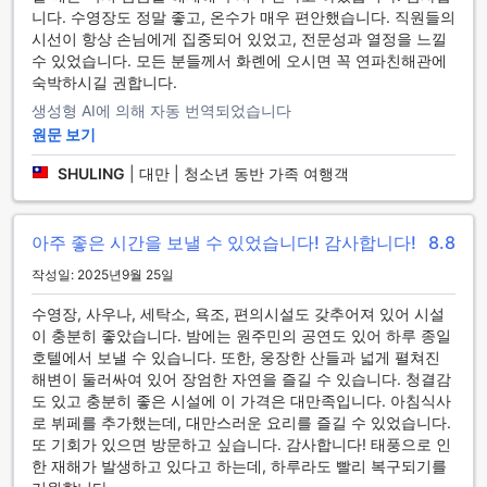
니다. 수영장도 정말 좋고, 온수가 매우 편안했습니다. 직원들의
요! 머무는 동안 모든 투숙객이 즐길 수 있는 다양한 레크리에이
시선이 항상 손님에게 집중되어 있었고, 전문성과 열정을 느낄
션 시설을 제공합니다. 본 호텔은(는) 머무는 동안 이용할 수 있
수 있었습니다. 모든 분들께서 화롄에 오시면 꼭 연파친해관에
는 다양한 레크리에이션 시설을 갖추고 있습니다. 투숙 기간 동
숙박하시길 권합니다.
안 가까운 곳에 위치한 해변을 즐겨보세요.
생성형 AI에 의해 자동 번역되었습니다
스팀룸 및 사우나 등을 방문하는 것으로 하루를 마무리하세요.
원문 보기
본 호텔의 수영장에서 편안한 시간을 보내보세요.
SHULING
|
대만 | 청소년 동반 가족 여행객
숙소 근처
진짜 현지인처럼 화롄 / 화연의 매력을 경험해 보세요. 기분 좋
아주 좋은 시간을 보낼 수 있었습니다! 감사합니다!
8.8
은 바다 바람을 느낄 수 있는 단 9.3km 거리에 있는 치싱탄 경
작성일: 2025년9월 25일
관지 방문으로 휴가를 더 심플하게 만들어 보세요.
수영장, 사우나, 세탁소, 욕조, 편의시설도 갖추어져 있어 시설
이곳에 머물러야 할 이유
이 충분히 좋았습니다. 밤에는 원주민의 공연도 있어 하루 종일
호텔에서 보낼 수 있습니다. 또한, 웅장한 산들과 넓게 펼쳐진
본 숙소의 객실은 숙소 소재지에 있는 89%의 다른 숙소보다 저
해변이 둘러싸여 있어 장엄한 자연을 즐길 수 있습니다. 청결감
렴합니다.
도 있고 충분히 좋은 시설에 이 가격은 대만족입니다. 아침식사
로 뷔페를 추가했는데, 대만스러운 요리를 즐길 수 있었습니다.
본 숙소에 투숙했던 고객들은 이 숙소의 숙소 청결 상태를 마음
또 기회가 있으면 방문하고 싶습니다. 감사합니다! 태풍으로 인
에 들어 했으며 숙소 소재지에 있는 다른 90%의 숙소보다 평점
한 재해가 발생하고 있다고 하는데, 하루라도 빨리 복구되기를
이 우위에 있습니다.