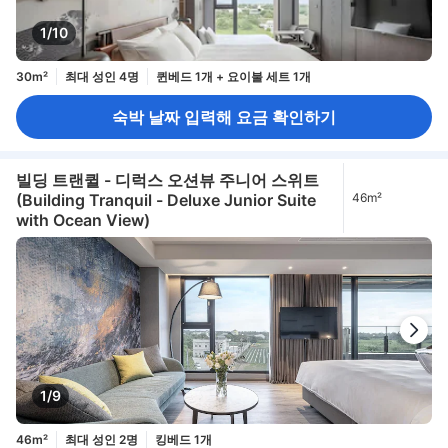
1/10
30m²
최대 성인 4명
퀸베드 1개 + 요이불 세트 1개
숙박 날짜 입력해 요금 확인하기
빌딩 트랜퀼 - 디럭스 오션뷰 주니어 스위트
(Building Tranquil - Deluxe Junior Suite
46m²
with Ocean View)
1/9
46m²
최대 성인 2명
킹베드 1개