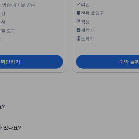
리넨
 방송/케이블 방송
전용 출입구
어컨
책상
키친
세탁기
질 도구
소화기
장
 확인하기
숙박 날
요?
터가 있나요?