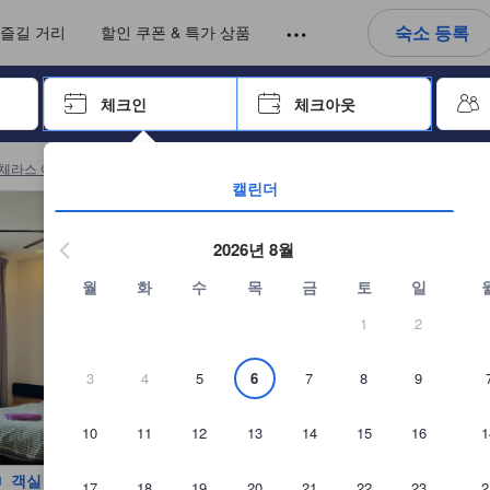
아웃까지 일련의 절차를 완료한 실제 숙소 이용객들에 의해 작성되었습니다
언어를 선택해 주세요
통화를 선택하세요
숙소 등록
즐길 거리
할인 쿠폰 & 특가 상품
 키를 사용하여 탐색한 후 엔터키를 눌러 선택하세요.
체크인
체크아웃
엔터 키를 눌러 캘린더를 여세요. 방향키를 사용해 체크인 및 체크아웃
체라스 아파트먼트
(
13
)
Cheras Apartments 예약
캘린더
2026년 8월
월
화
수
목
금
토
일
1
2
3
4
5
6
7
8
9
10
11
12
13
14
15
16
1
객실 사진 보기
17
18
19
20
21
22
23
2