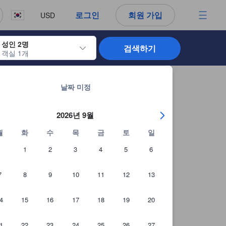
. 신뢰할 수 있고 정확하며 솔직한 정보로 고객님이 더 나은 선택을 하
로그인
회원 가입
USD
성인 2명
검색하기
객실 1개
 날짜를 탐색할 수 있습니다. 엔터 키를 사용해 특정 날짜를 선택하면 체크인 
체라스의 37개 숙소 모두 보기
날짜 미정
2026년 9월
월
화
수
목
금
토
일
1
2
3
4
5
6
7
8
9
10
11
12
13
4
15
16
17
18
19
20
1
22
23
24
25
26
27