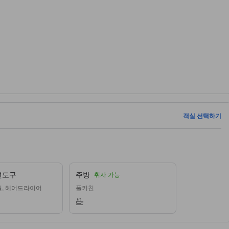
객실 선택하기
면도구
주방
취사 가능
월, 헤어드라이어
풀키친