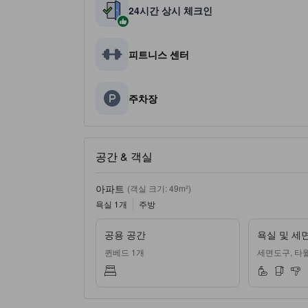
24시간 상시 체크인
피트니스 센터
주차장
공간 & 객실
아파트
(객실 크기: 49m²)
욕실 1개
주방
공용 공간
욕실 및 세
퀸베드 1개
세면도구, 타