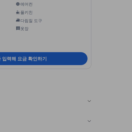
에어컨
풀키친
다림질 도구
옷장
짜 입력해 요금 확인하기