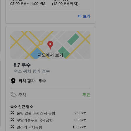
03:00 PM~11:00 PM
(12:00 PM까지)
더 보기
지도에서 보기
8.7
우수
숙소 위치 평가 점수
위치 평가 - 우수
주차
무료
숙소 인근 명소
술탄 압둘 아지즈 샤 공항
26.3km
쿠알라룸푸르 국제공항
33.5km
말라카 국제공항
100.7km