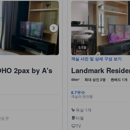
1/18
객실 사진 및 상세 구성 보기
49m²
최대 성인 2명
퀸베드 1개
8.7
우수
객실의 편안함
욕실 1개
타월
면도구
TV