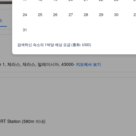
24
25
26
27
28
29
30
2
스
이용후기
위치
정책
31
등 여러 요소를 종합해 산정됩니다.
검색하신 숙소의 1박당 예상 요금 (통화: USD)
dence 1, 체라스, 체라스, 말레이시아, 43000
- 지도에서 보기
MRT Station (580m 이내)