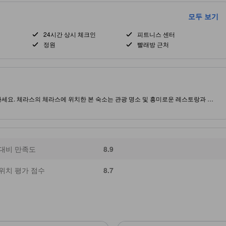
모두 보기
24시간 상시 체크인
피트니스 센터
정원
빨래방 근처
세요. 체라스의 체라스에 위치한 본 숙소는 관광 명소 및 흥미로운 레스토랑과 가
소 내 피트니스 센터 및 실외 수영장을/를 제공합니다.
 대비 만족도
8.9
위치 평가 점수
8.7