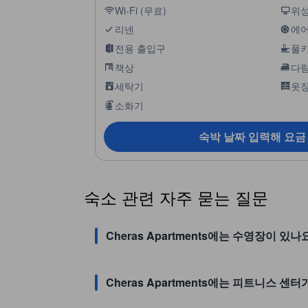
Wi-Fi (무료)
위성
리넨
에
전용 출입구
풀
책상
다림
세탁기
옷
소화기
숙박 날짜 입력해 요금
숙소 관련 자주 묻는 질문
Cheras Apartments에는 수영장이 있나
Cheras Apartments에는 피트니스 센