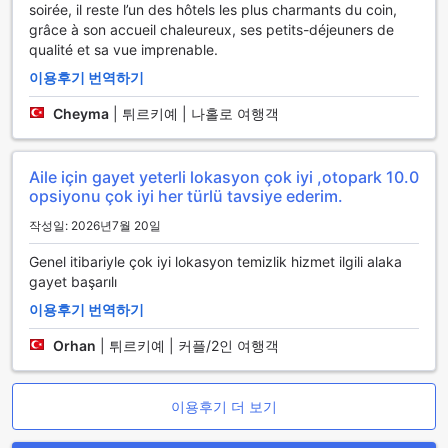
완벽한 장소입니다. 아침 햇살을 받으며 커피 한 잔을 즐기거나
soirée, il reste l’un des hôtels les plus charmants du coin,
저녁 노을을 바라보며 하루를 마무리할 수 있습니다. 또한, 고급
grâce à son accueil chaleureux, ses petits-déjeuners de
스러운 세면용품과 깨끗한 리넨, 수건이 준비되어 있어 편안한
qualité et sa vue imprenable.
숙면을 보장합니다. Sardinia Otel에서의 숙박은 단순한 휴식
이용후기 번역하기
이상의 경험을 선사합니다.
Cheyma
|
튀르키예 | 나홀로 여행객
사르디니아 호텔의 다이닝 시설
사르디니아 호텔에서는 고객님께 최고의 다이닝 경험을 제공하
Aile için gayet yeterli lokasyon çok iyi ,otopark
10.0
기 위해 세심하게 준비된 다양한 시설을 자랑합니다. 객실 서비
opsiyonu çok iyi her türlü tavsiye ederim.
스는 언제든지 편리하게 이용할 수 있어, 고객님께서 원하시는
작성일: 2026년7월 20일
시간에 맞춰 맛있는 식사를 즐기실 수 있습니다. 호텔의 전문 요
리사들이 준비한 다양한 메뉴는 신선한 재료로 만들어져, 고객
Genel itibariyle çok iyi lokasyon temizlik hizmet ilgili alaka
님께서 방 안에서 편안하게 즐기실 수 있도록 배려하고 있습니
gayet başarılı
다.
또한, 매일 제공되는 하우스키핑 서비스는 고객님의 쾌적한 숙
이용후기 번역하기
박을 위해 철저하게 관리됩니다. 청결하고 아늑한 환경에서 식
Orhan
|
튀르키예 | 커플/2인 여행객
사를 즐기실 수 있도록, 매일매일 깔끔하게 정돈된 객실에서 편
안한 식사 시간을 만끽할 수 있습니다. 사르디니아 호텔은 고객
님께 최상의 편안함과 맛있는 음식을 제공하기 위해 항상 노력
이용후기 더 보기
하고 있습니다.
사르디니아 오텔의 다양한 객실 선택으로 완벽한 숙박 경험을 누