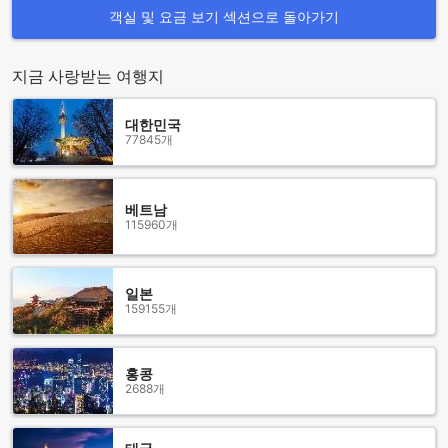
객실 및 요금 보기 섹션으로 돌아가기
리세요
사르디니아 오텔은 고객님의 다양한 취향과 필요에 맞춘 여러
지금 사랑받는 여행지
객실 유형을 제공합니다. 정원 전망이 보이는 더블룸은 아늑한
17평방미터 공간에 퀸사이즈 침대를 갖추고 있어 편안한 휴식
을 선사합니다. 가족단위 여행객을 위해 마련된 가족실은 19평
대한민국
방미터의 넉넉한 공간에 싱글 또는 퀸사이즈 침대를 배치하여
77845개
소중한 가족과 함께하는 시간을 더욱 특별하게 만들어줍니다.
또한, 부분 바다 전망이 있는 디럭스 트리플룸은 22평방미터의
크기로, 싱글 또는 퀸사이즈 침대 또는 세 개의 싱글 침대를 선
베트남
택할 수 있어 다양한 숙박 옵션을 제공합니다. 한편, 측면 바다
115960개
전망이 있는 디럭스 더블룸은 19평방미터의 공간에 퀸사이즈
침대를 갖추어 멋진 바다 풍경과 함께하는 쾌적한 숙박을 보장
합니다.
일본
159155개
아마스라: 역사와 자연이 어우러진 매력적인 항구 도시
아마스라는 튀르키예의 북서쪽, 흑해 연안에 위치한 아름다운
홍콩
항구 도시로, 그 풍부한 역사와 자연 경관으로 많은 여행자들의
2688개
사랑을 받고 있습니다. 이곳은 고대 로마 시대부터 중요한 항구
로 기능해왔으며, 지금도 그 유적들이 곳곳에 남아 있어 역사 탐
방을 즐기는 이들에게 최적의 장소입니다. 아마스라의 좁은 골