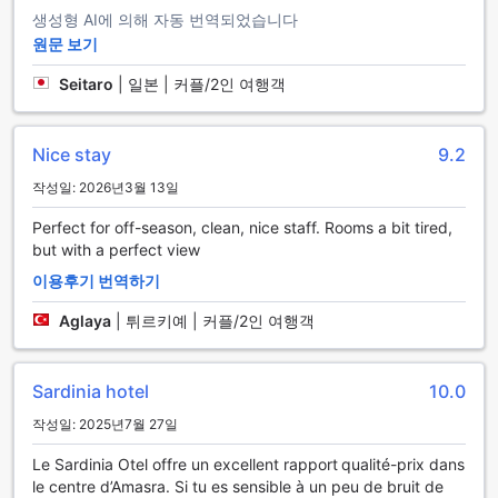
하는 것뿐만 아니라, 손님들의 이동 편의를 위해 다양한 교통 시
생성형 AI에 의해 자동 번역되었습니다
설을 갖추고 있습니다. 호텔 내에는 발렛 파킹 서비스가 제공되
원문 보기
어, 차량을 운전해 오신 손님들은 번거로운 주차 문제를 걱정할
필요가 없습니다. 전문적인 직원들이 귀하의 차량을 안전하게
Seitaro
|
일본 | 커플/2인 여행객
주차해 드리며, 도착과 출발 시 편리함을 더해드립니다.
또한, 사르디니아 호텔은 무료 주차 공간을 마련하여, 자가용을
이용하시는 분들에게 경제적인 선택을 제공합니다. 넓고 안전
Nice stay
9.2
한 주차 공간은 손님들이 차량을 쉽게 주차할 수 있도록 설계되
작성일: 2026년3월 13일
어 있으며, 귀하의 소중한 차량을 안전하게 보호합니다. 이러한
편리한 교통 시설 덕분에, 아마스라의 아름다운 경관을 마음껏
Perfect for off-season, clean, nice staff. Rooms a bit tired,
즐기며 여행을 만끽하실 수 있습니다.
but with a perfect view
이용후기 번역하기
Sardinia Otel의 객실 시설
Aglaya
|
튀르키예 | 커플/2인 여행객
Sardinia Otel의 객실은 편안함과 현대적인 편의 시설을 갖춘
아늑한 공간입니다. 각 객실에는 헤어 드라이어가 마련되어 있
어 여행 중에도 손쉽게 스타일링을 할 수 있으며, 위성 및 케이
Sardinia hotel
10.0
블 TV를 통해 다양한 프로그램을 즐길 수 있습니다. 또한, 미니
바와 냉장고가 구비되어 있어 언제든지 시원한 음료를 즐길 수
작성일: 2025년7월 27일
있습니다. 무료 생수도 제공되어 손님들이 편리하게 수분을 보
충할 수 있습니다.
Le Sardinia Otel offre un excellent rapport qualité-prix dans
각 객실의 발코니나 테라스는 아름다운 경치를 감상할 수 있는
le centre d’Amasra. Si tu es sensible à un peu de bruit de