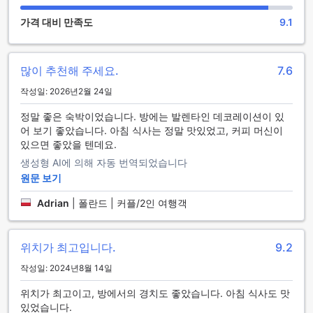
에서 다양한 프로그램을 시청하거나 다른 투숙객들과 교류할
수 있는 좋은 기회를 제공합니다. 사르디니아 호텔은 이렇게 다
가격 대비 만족도
9.1
양한 엔터테인먼트 시설을 통해 여러분의 여행을 더욱 특별하
게 만들어 드립니다.
많이 추천해 주세요.
7.6
사르디니아 호텔의 편리한 시설들
작성일: 2026년2월 24일
사르디니아 호텔은 고객의 편안한 숙박을 위해 다양한 편의 시
설을 제공합니다. 호텔 내 모든 객실에서는 무료 Wi-Fi를 제공
정말 좋은 숙박이었습니다. 방에는 발렌타인 데코레이션이 있
하여, 여행 중에도 언제든지 인터넷에 접속할 수 있어 비즈니스
어 보기 좋았습니다. 아침 식사는 정말 맛있었고, 커피 머신이
와 여가를 동시에 즐길 수 있습니다. 또한, 공용 공간에서도 Wi-
있으면 좋았을 텐데요.
Fi를 이용할 수 있어, 로비나 카페에서 편안하게 소통할 수 있는
생성형 AI에 의해 자동 번역되었습니다
환경이 조성되어 있습니다.
원문 보기
또한, 사르디니아 호텔에서는 고객의 소중한 자산을 안전하게
보관할 수 있는 안전 금고 서비스를 제공하고 있습니다. 이 외에
Adrian
|
폴란드 | 커플/2인 여행객
도, 매일 제공되는 하우스키핑 서비스로 깔끔하고 쾌적한 객실
환경을 유지할 수 있어, 고객들은 언제든지 편안한 휴식을 취할
수 있습니다. 룸 서비스도 마련되어 있어, 객실에서 편리하게 식
위치가 최고입니다.
9.2
사를 즐길 수 있는 점은 사르디니아 호텔의 큰 장점입니다.
작성일: 2024년8월 14일
사르디니아 호텔의 편리한 교통 시설
위치가 최고이고, 방에서의 경치도 좋았습니다. 아침 식사도 맛
있었습니다.
사르디니아 호텔은 아마스라에서 편안하고 쾌적한 숙박을 제공