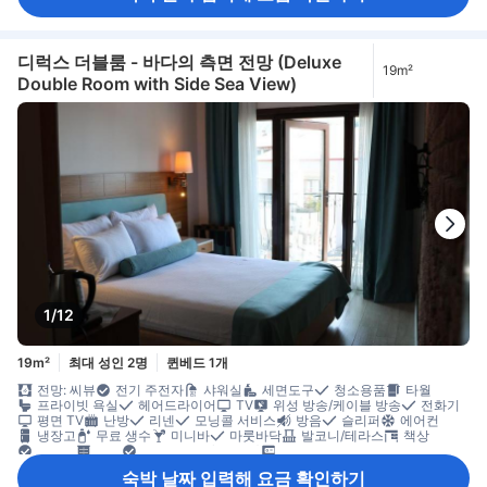
디럭스 더블룸 - 바다의 측면 전망 (Deluxe
19m²
Double Room with Side Sea View)
1/12
19m²
최대 성인 2명
퀸베드 1개
전망: 씨뷰
전기 주전자
샤워실
세면도구
청소용품
타월
프라이빗 욕실
헤어드라이어
TV
위성 방송/케이블 방송
전화기
평면 TV
난방
리넨
모닝콜 서비스
방음
슬리퍼
에어컨
냉장고
무료 생수
미니바
마룻바닥
발코니/테라스
책상
휴지통
옷장
유아용 침대(요청 시)
객실 내 안전 금고
숙박 날짜 입력해 요금 확인하기