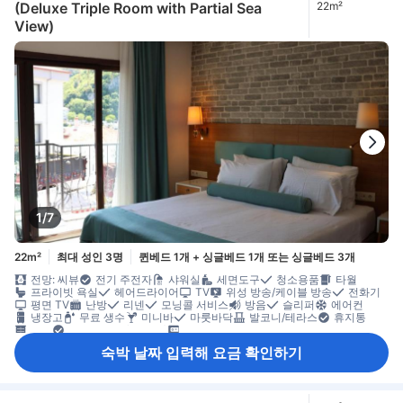
(Deluxe Triple Room with Partial Sea
22m²
View)
1/7
22m²
최대 성인 3명
퀸베드 1개 + 싱글베드 1개 또는 싱글베드 3개
전망: 씨뷰
전기 주전자
샤워실
세면도구
청소용품
타월
프라이빗 욕실
헤어드라이어
TV
위성 방송/케이블 방송
전화기
평면 TV
난방
리넨
모닝콜 서비스
방음
슬리퍼
에어컨
냉장고
무료 생수
미니바
마룻바닥
발코니/테라스
휴지통
옷장
유아용 침대(요청 시)
객실 내 안전 금고
숙박 날짜 입력해 요금 확인하기