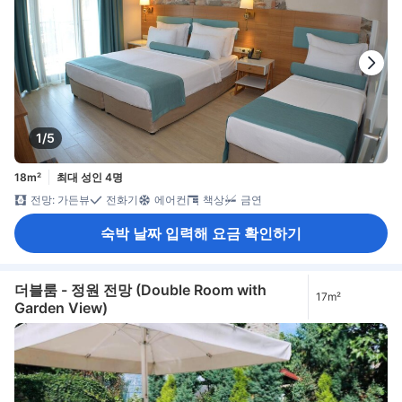
1/5
18m²
최대 성인 4명
전망: 가든뷰
전화기
에어컨
책상
금연
숙박 날짜 입력해 요금 확인하기
더블룸 - 정원 전망 (Double Room with
17m²
Garden View)