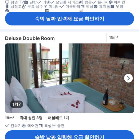
평면 TV
난방
리넨
모닝콜 서비스
방음
슬리퍼
에어컨
냉장고
무료 생수
미니바
마룻바닥
책상
휴지통
옷장
유아용 침대(요청 시)
객실 내 안전 금고
금연
숙박 날짜 입력해 요금 확인하기
Deluxe Double Room
19m²
1/17
19m²
최대 성인 3명
더블베드 1개
전화기
에어컨
책상
금연
숙박 날짜 입력해 요금 확인하기