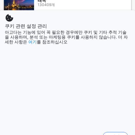
태국
목길을 따라 걷다 보면, 중세 성벽과 고대 유적들이 조화롭게 어
130409개
우러진 모습을 발견할 수 있습니다. 특히, 아마스라 성은 도시의
상징으로, 성벽 위에서 바라보는 바다의 경치는 그야말로 장관
입니다.
더 보기
쿠키 관련 설정 관리
또한, 아마스라는 천혜의 자연 환경을 자랑합니다. 푸른 바다와
아고다는 기능에 있어 꼭 필요한 경우에만 쿠키 및 기타 추적 기술
함께 펼쳐진 기암괴석, 그리고 아기자기한 해변은 여름철 많은
모두 보기
을 사용하며, 분석 또는 마케팅용 쿠키를 사용하지 않습니다. 더 자
관광객들을 끌어모읍니다. 이곳에서는 수영, 스노클링, 그리고
세한 사항은
여기
를 참조하십시오
다양한 수상 스포츠를 즐길 수 있으며, 해변가의 카페와 레스토
랑에서는 신선한 해산물 요리를 맛볼 수 있습니다. 아마스라의
인기 도시
일몰은 특히 아름다워, 하루의 피로를 잊게 해주는 황홀한 순간
을 선사합니다. 이처럼 아마스라는 역사와 자연이 어우러져 여
시드니
행자들에게 잊지 못할 추억을 남기는 매력적인 도시입니다.
호주
아마스라의 사르디니아 호텔까지 가는 방법
서울
아마스라, 튀르키예에 위치한 사르디니아 호텔까지 가는 길은
대한민국
매우 간단합니다. 가장 가까운 공항은 제네르 알타이 공항
(ONQ)으로, 아마스라에서 약 40킬로미터 거리에 위치해 있습
니다. 공항에서 차량을 이용하실 경우, 약 45분에서 1시간 정도
제주
소요됩니다. 공항에서 택시를 이용하면 편리하게 호텔까지 이
대한민국
동할 수 있으며, 미리 예약된 차량 서비스도 좋은 선택입니다.
또한, 렌터카를 이용하시면 아마스라의 아름다운 경치를 감상