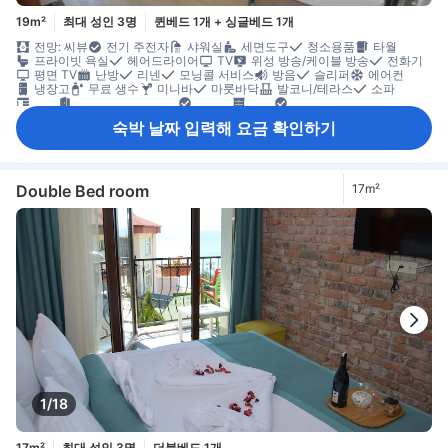
19m²
최대 성인 3명
퀸베드 1개 + 싱글베드 1개
전망: 씨뷰
전기 주전자
샤워실
세면도구
청소용품
타월
프라이빗 욕실
헤어드라이어
TV
위성 방송/케이블 방송
전화기
평면 TV
난방
리넨
모닝콜 서비스
방음
슬리퍼
에어컨
냉장고
무료 생수
미니바
마룻바닥
발코니/테라스
소파
책상
커넥팅룸 이용 가능
휴지통
옷장
유아용 침대(요청 시)
객실 내 안전 금고
금연
숙박 날짜 입력해 요금 확인하기
Double Bed room
17m²
1/18
17m²
최대 성인 3명
더블베드 1개