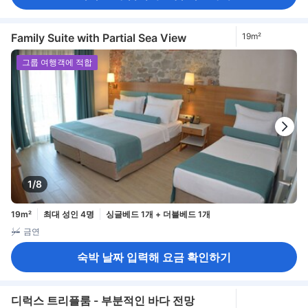
Family Suite with Partial Sea View
19m²
그룹 여행객에 적합
1/8
19m²
최대 성인 4명
싱글베드 1개 + 더블베드 1개
금연
숙박 날짜 입력해 요금 확인하기
디럭스 트리플룸 - 부분적인 바다 전망