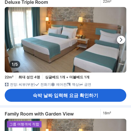
Deluxe Triple Room
22m²
1/5
22m²
최대 성인 4명
싱글베드 1개 + 더블베드 1개
전망: 씨뷰(부분)
전화기
에어컨
책상
금연
숙박 날짜 입력해 요금 확인하기
Family Room with Garden View
18m²
그룹 여행객에 적합