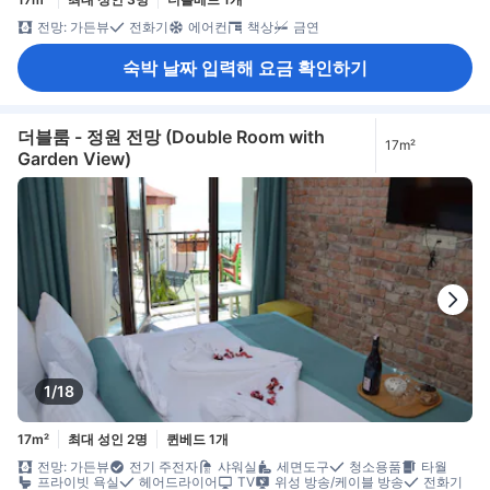
전망: 가든뷰
전화기
에어컨
책상
금연
숙박 날짜 입력해 요금 확인하기
더블룸 - 정원 전망 (Double Room with
17m²
Garden View)
1/18
17m²
최대 성인 2명
퀸베드 1개
전망: 가든뷰
전기 주전자
샤워실
세면도구
청소용품
타월
프라이빗 욕실
헤어드라이어
TV
위성 방송/케이블 방송
전화기