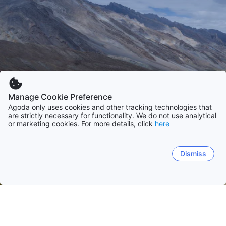
Manage Cookie Preference
Agoda only uses cookies and other tracking technologies that
are strictly necessary for functionality. We do not use analytical
or marketing cookies. For more details, click
here
Dismiss
홈
인도
마하라슈트라
델리
카르나타카
우타르프라데시
라