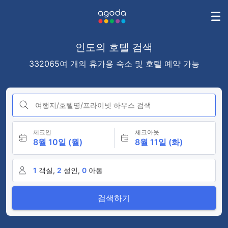
인도의 호텔 검색
332065여 개의 휴가용 숙소 및 호텔 예약 가능
여행지/호텔명/프라이빗 하우스 검색
체크인
체크아웃
8월 10일 (월)
8월 11일 (화)
1
객실,
2
성인,
0
아동
검색하기