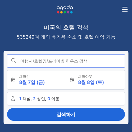
미국의 호텔 검색
535249여 개의 휴가용 숙소 및 호텔 예약 가능
여행지/호텔명/프라이빗 하우스 검색
체크인
체크아웃
8월 7일 (금)
8월 8일 (토)
1
객실,
2
성인,
0
아동
검색하기