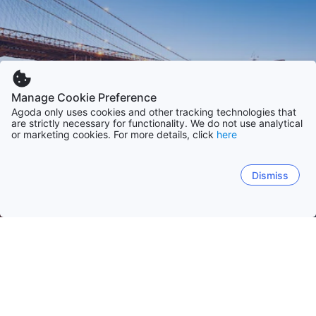
Manage Cookie Preference
Agoda only uses cookies and other tracking technologies that
are strictly necessary for functionality. We do not use analytical
or marketing cookies. For more details, click
here
Dismiss
홈
미국
플로리다
캘리포니아
텍사스
노스캐롤라이나
콜로
올랜도 (FL)
파나마 시티 (FL)
로스앤젤레스 (CA)
데스틴