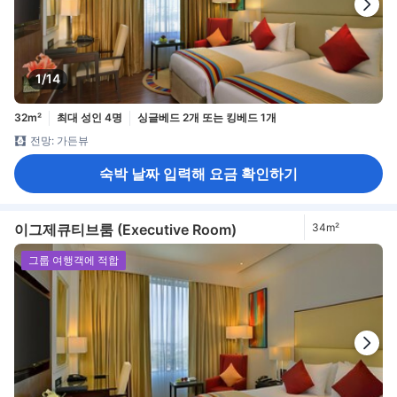
1/14
32m²
최대 성인 4명
싱글베드 2개 또는 킹베드 1개
전망: 가든뷰
숙박 날짜 입력해 요금 확인하기
이그제큐티브룸 (Executive Room)
34m²
그룹 여행객에 적합