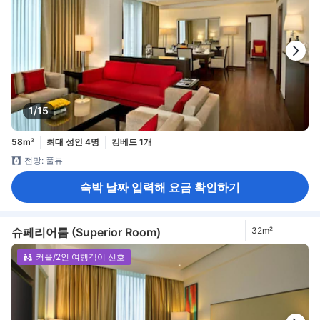
1/15
58m²
최대 성인 4명
킹베드 1개
전망: 풀뷰
숙박 날짜 입력해 요금 확인하기
슈페리어룸 (Superior Room)
32m²
커플/2인 여행객이 선호