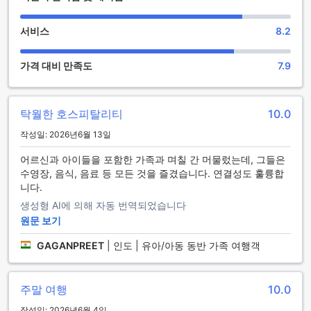
세요. 전문 테라피스트가 제공하는 다양한 마사지와 스팀룸 시
설은 심신의 안정을 도와줍니다. 여유로운 정원과 공유 라운
서비스
8.2
지/TV 공간은 친구들과의 소중한 추억을 쌓기에 최적의 장소입
니다. 이곳에서 편안한 소파에 앉아 TV를 시청하거나, 아름다운
가격 대비 만족도
7.9
정원의 경치를 감상하며 하루의 피로를 잊어보세요.
파크 플라자 찬디가르 지락푸르의 스포츠 시설
탁월한 호스피탈리티
10.0
파크 플라자 찬디가르 지락푸르에서는 활기찬 운동과 편안한
작성일: 2026년6월 13일
휴식을 동시에 즐길 수 있는 다양한 스포츠 시설을 제공합니다.
24시간 운영되는 피트니스 센터는 최신 운동 기구와 다양한 운
어르신과 아이들을 포함한 가족과 며칠 간 머물렀는데, 그들은
동 프로그램을 갖추고 있어 언제든지 자신의 페이스에 맞춰 운
수영장, 음식, 음료 등 모든 것을 즐겼습니다. 연결성도 훌륭합
동할 수 있습니다. 전문 트레이너의 도움을 받을 수 있는 이 공
니다.
간은 몸과 마음을 모두 건강하게 유지하는 데 최적의 환경을 제
생성형 AI에 의해 자동 번역되었습니다
공합니다.
또한, 야외 수영장은 햇살 아래에서 수영과 일광욕을 즐길 수 있
원문 보기
는 완벽한 장소입니다. 수영 후에는 수영장 옆 바에서 시원한 음
GAGANPREET
|
인도 | 유아/아동 동반 가족 여행객
료를 즐기며 여유로운 시간을 보낼 수 있습니다. 친구나 가족과
함께하는 즐거운 순간을 만끽하며, 일상의 스트레스를 잊고 리
프레시할 수 있는 기회를 제공합니다. 파크 플라자 찬디가르 지
주말 여행
10.0
락푸르에서의 스포츠 시설은 여러분의 건강과 즐거움을 모두
충족시켜 줄 것입니다.
작성일: 2026년6월 4일