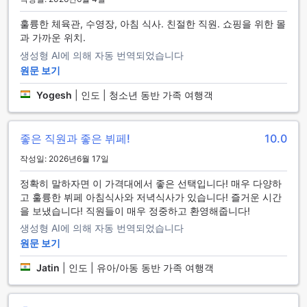
파크 플라자 찬디가르 지락푸르의 편리한 시설
훌륭한 체육관, 수영장, 아침 식사. 친절한 직원. 쇼핑을 위한 몰
과 가까운 위치.
파크 플라자 찬디가르 지락푸르는 고객의 편의를 최우선으로
생성형 AI에 의해 자동 번역되었습니다
생각하는 호텔입니다. 24시간 룸서비스를 제공하여 언제든지
원문 보기
맛있는 음식을 즐길 수 있으며, 세탁 서비스와 드라이클리닝 서
비스로 여행 중에도 항상 깔끔한 옷차림을 유지할 수 있습니다.
Yogesh
|
인도 | 청소년 동반 가족 여행객
또한, 안전 금고를 통해 귀중품을 안전하게 보관할 수 있어 안심
하고 머무를 수 있습니다.
호텔 내 컨시어지 서비스는 지역 정보와 관광지 추천 등 다양한
좋은 직원과 좋은 뷔페!
10.0
도움을 제공하여 여행 계획을 더욱 원활하게 만들어 줍니다. 지
정된 흡연 구역이 마련되어 있어 흡연 고객들도 편리하게 이용
작성일: 2026년6월 17일
할 수 있으며, 모든 객실에서 무료 Wi-Fi를 제공하여 언제든지
정확히 말하자면 이 가격대에서 좋은 선택입니다! 매우 다양하
인터넷에 접속할 수 있습니다. 신속한 체크인 및 체크아웃 서비
고 훌륭한 뷔페 아침식사와 저녁식사가 있습니다! 즐거운 시간
스와 짐 보관 서비스는 바쁜 일정 속에서도 고객의 편리함을 더
을 보냈습니다! 직원들이 매우 정중하고 환영해줍니다!
해 줍니다. 매일 제공되는 하우스키핑 서비스로 쾌적한 숙소를
유지하며, 파크 플라자 찬디가르 지락푸르에서의 특별한 경험
생성형 AI에 의해 자동 번역되었습니다
을 만끽해 보세요.
원문 보기
편리한 교통 시설로 완벽한 여행을 지원하는 파크 플라자 찬디가
Jatin
|
인도 | 유아/아동 동반 가족 여행객
르 지락푸르