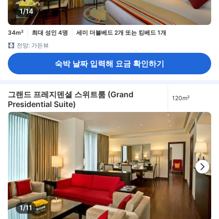
1/14
34m²
최대 성인 4명
세미 더블베드 2개 또는 킹베드 1개
전망: 가든뷰
숙박 날짜 입력해 요금 확인하기
그랜드 프레지덴셜 스위트룸 (Grand
120m²
Presidential Suite)
1/11