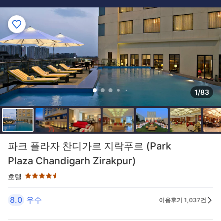
1/83
4.5성급
파크 플라자 찬디가르 지락푸르 (Park
Plaza Chandigarh Zirakpur)
호텔
8.0
우수
이용후기 1,037건