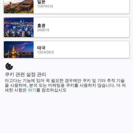
다양한 다이닝 옵션과 편의 시설이 고객님의 편안한 숙박 경험
일본
159740개
을 완성합니다.
파크 플라자 찬디가르 지락푸르의 다양한 객실 선택과 최고의 예
약 혜택
홍콩
2690개
파크 플라자 찬디가르 지락푸르에서는 고객의 다양한 취향과
필요에 맞춘 여러 가지 객실 옵션을 제공합니다. 32평방미터의
태국
슈페리어 룸은 2개의 싱글 침대 또는 1개의 킹 사이즈 침대를
130406개
갖추고 있어 편안한 휴식을 취하기에 적합합니다. 더 넓은 공간
을 원하신다면 58평방미터의 디럭스 스위트가 완벽하며, 킹 사
이즈 침대와 함께 고급스러운 숙박 경험을 선사합니다. 또한,
더 보기
34평방미터의 이그제큐티브 룸은 2개의 세미 더블 침대 또는 1
쿠키 관련 설정 관리
개의 킹 침대 중 선택할 수 있어 비즈니스 또는 휴가 여행에 이
아고다는 기능에 있어 꼭 필요한 경우에만 쿠키 및 기타 추적 기술
모두 보기
상적입니다. 가장 넓은 120평방미터의 그랜드 프레지덴셜 스위
을 사용하며, 분석 또는 마케팅용 쿠키를 사용하지 않습니다. 더 자
세한 사항은
여기
를 참조하십시오
트는 더블 침대를 갖추고 있어 특별한 날을 기념하거나 가족과
함께하는 럭셔리한 숙박에 적합합니다.
인기 도시
이 모든 객실을 Agoda를 통해 예약하시면 최고의 가격 혜택과
간편한 예약 과정을 경험하실 수 있습니다. 복잡한 절차 없이 빠
르고 안전하게 예약할 수 있어 여행 준비에 드는 시간을 절약할
서울
수 있으며, 경쟁력 있는 가격으로 최고의 숙박 경험을 누리실 수
대한민국
있습니다. 지금 바로 Agoda에서 파크 플라자 찬디가르 지락푸
르의 다양한 객실을 예약하여 편리하고 만족스러운 여행을 시