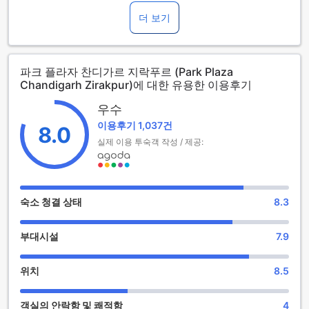
크 플라자 찬디가르 지락푸르는 2014년에 개장한 현대적인
4.5성급 호텔입니다. 비즈니스 여행객과 여가 여행객 모두에게
더 보기
최적의 선택이 되는 이 호텔은 세련된 디자인과 우수한 서비스
로 고객님을 맞이합니다. 찬디가르 국제공항까지는 차로 약 30
분 거리에 있어 접근성이 뛰어나며, 도심의 다양한 명소와의 거
파크 플라자 찬디가르 지락푸르 (Park Plaza
리도 가까워 편리한 여행을 즐기실 수 있습니다.
Chandigarh Zirakpur)에 대한 유용한 이용후기
파크 플라자 찬디가르 지락푸르는 총 104개의 아늑한 객실을
보유하고 있어, 모든 고객님께 최상의 편안함을 제공합니다. 체
우수
크인은 오후 2시부터 가능하며, 체크아웃은 정오 12시까지 이
이용후기 1,037건
루어집니다. 특히, 이 호텔은 0세에서 1세 사이의 어린이는 무
8.0
료로 숙박할 수 있는 정책을 운영하고 있어 가족 단위 여행객에
실제 이용 투숙객 작성 / 제공:
게도 적합한 선택입니다. 현대적인 시설과 우수한 고객 서비스
로 잊지 못할 추억을 만들어 보세요.
파크 플라자 찬디가르 지락푸르의 엔터테인먼트 시설
숙소 청결 상태
8.3
파크 플라자 찬디가르 지락푸르에서는 고객님께서 편안하게 휴
부대시설
7.9
식을 취할 수 있는 다양한 엔터테인먼트 시설을 제공합니다. 먼
저, 호텔 내 바에서는 다양한 음료와 칵테일을 즐기며 여유로운
시간을 보낼 수 있습니다. 친구들과의 만남이나 특별한 기념일
위치
8.5
을 축하하기에 안성맞춤인 공간으로, 분위기 있는 조명과 함께
멋진 시간을 만들어 드립니다.
객실의 안락함 및 쾌적함
4
또한, 스파와 마사지 서비스를 통해 몸과 마음의 피로를 풀어보