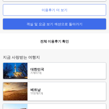
와 헤어 드라이어가 제공됩니다.
최신형 텔레비전과 위성/케이블 TV를 통해 다양한 채널을 시청
이용후기 더 보기
할 수 있으며, 미니 바와 냉장고, 커피/티 메이커가 갖추어져 있
어 언제든 원하는 음료와 간식을 즐기실 수 있습니다. 또한, 무
료 생수와 일일 신문 서비스가 제공되어 고객의 편의를 더합니
객실 및 요금 보기 섹션으로 돌아가기
다. 객실 내에는 목욕 가운이 비치되어 있어 편안한 휴식을 취할
수 있으며, 무료 인스턴트 커피와 세심한 욕실 용품도 함께 제공
되어 집처럼 편리한 숙박을 경험하실 수 있습니다.
전체 이용후기 확인
파크 플라자 찬디가르 지락푸르의 다이닝 및 편의 시설
파크 플라자 찬디가르 지락푸르에서는 다양한 식사 옵션과 편
지금 사랑받는 여행지
의 시설을 통해 고객의 만족도를 높이고 있습니다. 24시간 제공
되는 룸 서비스는 언제든지 원하는 음식을 편리하게 즐기실 수
대한민국
있어 바쁜 일정 속에서도 편안한 휴식을 취하실 수 있습니다. 또
77817개
한, 현대적인 커피숍에서는 신선한 커피와 간단한 스낵을 즐기
며 여유로운 시간을 보내실 수 있습니다.
레스토랑에서는 풍성한 아침 뷔페와 컨티넨탈 조식을 제공하여
베트남
하루를 활기차게 시작하실 수 있도록 도와줍니다. 호텔 내 BBQ
115787개
시설도 마련되어 있어 특별한 모임이나 가족과의 즐거운 시간
에 적합하며, 매일 정기적으로 제공되는 하우스키핑 서비스로
언제나 깔끔하고 쾌적한 환경을 유지하실 수 있습니다. 이처럼