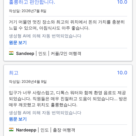
파크 플라자 찬디가르 지락푸르는 여행객들을 위한 다양한 교
훌륭하고 편안합니다.
10.0
통 시설을 제공합니다. 공항에서의 이동을 보다 편리하게 해주
작성일: 2026년7월 8일
는 공항 셔틀 서비스는 비행기 도착 시간에 맞춰 손님을 안전하
고 신속하게 호텔로 안내합니다. 또한, 호텔 내에서 제공되는 발
거기 머물면 멋진 장소와 최고의 위치에서 돈의 가치를 충분히
렛 주차 서비스는 차량을 맡기는 번거로움 없이 편안하게 체크
느낄 수 있으며, 아침식사도 아주 좋습니다.
인할 수 있도록 도와줍니다.
생성형 AI에 의해 자동 번역되었습니다
호텔에는 넓고 안전한 주차 공간이 마련되어 있어 자가용을 이
원문 보기
용하는 손님들도 걱정 없이 이용할 수 있습니다. 무료로 제공되
는 셀프 주차 서비스는 차량을 쉽게 주차할 수 있는 기회를 제공
Sandeep
|
인도 | 커플/2인 여행객
하며, 필요할 경우 차량 대여 서비스와 택시 서비스도 이용할 수
있어 이동의 편리함을 더해줍니다. 파크 플라자 찬디가르 지락
푸르는 모든 손님이 편안하고 원활한 교통을 경험할 수 있도록
최고
10.0
최선을 다하고 있습니다.
작성일: 2026년4월 9일
편안함과 편리함이 가득한 파크 플라자 찬디가르 지락푸르 객실
시설
입구가 너무 사랑스럽고, 디톡스 워터와 함께 환영 음료도 제공
되었습니다. 직원들은 매우 친절하고 도움이 되었습니다... 방은
파크 플라자 찬디가르 지락푸르의 객실은 현대적이고 세심하게
매우 깨끗했고 위치도 훌륭했습니다.
설계되어 있어 고객에게 최고의 편안함을 선사합니다. 에어컨
생성형 AI에 의해 자동 번역되었습니다
이 완비되어 있어 언제든 쾌적한 실내 온도를 유지할 수 있으며,
원문 보기
블랙아웃 커튼이 설치되어 있어 숙면을 위한 완벽한 환경을 제
공합니다. 객실 내에는 고급 린넨과 수건이 구비되어 있어 깔끔
Nardeepp
|
인도 | 출장 여행객
하고 쾌적한 숙박 경험을 보장하며, 욕실에는 다양한 세면도구