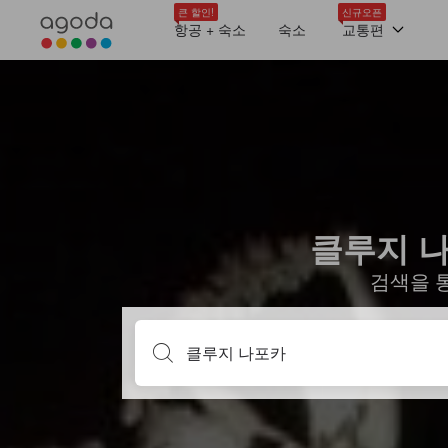
큰 할인!
신규오픈
항공 + 숙소
숙소
교통편
클루지 나
검색을 