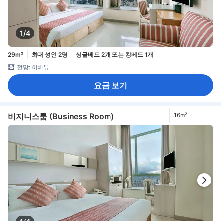
1/4
29m²
최대 성인 2명
싱글베드 2개 또는 킹베드 1개
전망: 하버뷰
요금 보기
비지니스룸 (Business Room)
16m²