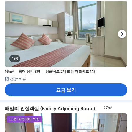
1/6
16m²
최대 성인 3명
싱글베드 2개 또는 더블베드 1개
전망: 씨뷰
요금 보기
패밀리 인접객실 (Family Adjoining Room)
27m²
그룹 여행객에 적합