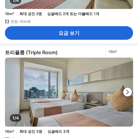
1/4
16m²
최대 성인 2명
싱글베드 2개 또는 더블베드 1개
전망: 하버뷰
요금 보기
트리플룸 (Triple Room)
16m²
1/4
16m²
최대 성인 3명
싱글베드 3개