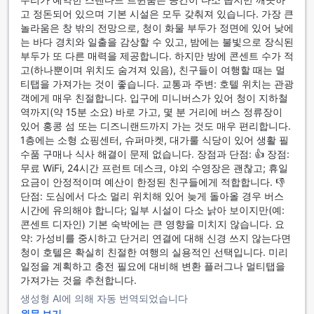
게 유지되어, 고객님께서 맛있는 식사를 즐기실 수 있도록 최선
고 정돈되어 있으며 기본 시설은 모두 갖춰져 있습니다. 가장 큰
을 다하고 있습니다. 정기적인 하우스키핑 서비스는 식사 시간
놀라움은 창 밖의 전망으로, 청이 화물 부두가 정면에 있어 낮에
뿐만 아니라 전반적인 호텔 이용 경험에 신뢰와 만족을 더해줍
는 바다 경치와 일출을 감상할 수 있고, 밤에는 불빛으로 장식된
니다.
부두가 또 다른 매력을 제공합니다. 하지만 방에 콘센트 수가 적
고(하나뿐이며 위치도 숨겨져 있음), 친구들이 여행할 때는 멀
램블러 오아시스 호텔의 다양한 객실 선택과 최고의 예약 혜택
티탭을 가져가는 것이 좋습니다. 교통과 주변: 호텔 위치는 관광
객에게 매우 친절합니다. 입구에 미니버스가 있어 청이 지하철
홍콩의 램블러 오아시스 호텔은 여행객들의 다양한 숙박 요구
역까지(약 15분 소요) 바로 가고, 몇 분 거리에 버스 정류장이
를 충족시키는 폭넓은 객실 선택을 자랑합니다. 14제곱미터의
있어 홍콩 섬 또는 디즈니랜드까지 가는 것도 매우 편리합니다.
슈피리어룸은 2개의 싱글 침대 또는 1개의 퀸 침대를 제공하며,
1층에는 소형 쇼핑센터, 슈퍼마켓, 대가룰 식당이 있어 생활 필
28제곱미터의 디럭스룸은 더 넓은 공간과 함께 2개의 싱글 침
수품 구매나 식사 해결이 문제 없습니다. 장점과 단점: 👍 장점:
대 또는 1개의 킹 침대를 선택할 수 있습니다. 가족이나 그룹 여
무료 WiFi, 24시간 프런트 데스크, 야외 수영장은 괜찮고; 휴일
행객을 위해 26제곱미터의 패밀리 어진닝룸은 4개의 싱글 침대
요금이 안정적이며 예산이 한정된 친구들에게 적합합니다. 👎
또는 2개의 싱글 침대, 또는 1개의 더블 침대를 갖추고 있어 편
단점: 도심에서 다소 멀리 위치해 있어 늦게 돌아올 경우 버스
안한 숙박이 가능합니다.
시간에 유의해야 합니다; 일부 시설이 다소 낡아 보이지만(예:
콘센트 디자인) 기본 숙박에는 큰 영향을 미치지 않습니다. 요
홍콩의 활기찬 중심지, 타싱 이의 매력 탐방
약: 가성비를 중시하고 단거리 연결에 대해 신경 쓰지 않는다면
청이 호텔은 확실히 친절한 여행의 실용적인 선택입니다. 미리
타싱 이(Tsim Sha Tsui)는 홍콩의 심장부에 위치한 활기찬 거리
일정을 계획하고 충전 필요에 대비해 변환 플러그나 멀티탭을
로, 세계적인 쇼핑, 엔터테인먼트, 문화의 중심지입니다. 이곳에
가져가는 것을 추천합니다.
서는 고급 브랜드 매장과 전통 시장이 조화를 이루며, 방문객들
생성형 AI에 의해 자동 번역되었습니다
은 다양한 쇼핑 경험을 즐길 수 있습니다. 특히, 유명한 스타의
원문 보기