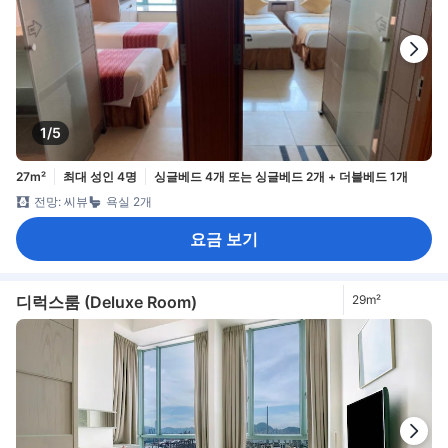
1/5
27m²
최대 성인 4명
싱글베드 4개 또는 싱글베드 2개 + 더블베드 1개
전망: 씨뷰
욕실 2개
요금 보기
디럭스룸 (Deluxe Room)
29m²