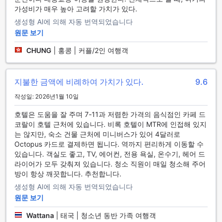
램블러 오아시스 호텔의 편리한 시설 소개
가성비가 매우 높아 고려할 가치가 있다.
생성형 AI에 의해 자동 번역되었습니다
램블러 오아시스 호텔은 고객의 편의를 위해 다양한 서비스와
시설을 갖추고 있습니다. 무료 와이파이 서비스는 모든 객실과
원문 보기
공용 공간에서 이용 가능하여, 여행 중에도 언제든 인터넷에 접
CHUNG
|
홍콩 | 커플/2인 여행객
속하여 소식을 확인하거나 업무를 처리할 수 있습니다. 또한, 세
탁 서비스와 드라이클리닝이 제공되어 장기 체류 고객이나 바
쁜 일정 속에서도 깔끔한 옷차림을 유지할 수 있습니다.
지불한 금액에 비례하여 가치가 있다.
9.6
호텔 내에는 컨시어지 서비스와 수하물 보관소가 마련되어 있
어 여행 일정 조율이나 짐 보관이 필요할 때 편리하게 이용하실
작성일: 2026년1월 10일
수 있습니다. 매일 청소 서비스도 제공되어 언제나 깔끔하고 쾌
적한 객실 환경을 유지하며, 필요시에는 추가 요청도 가능합니
호텔은 도움을 잘 주며 7-11과 저렴한 가격의 음식점인 카페 드
다. 램블러 오아시스 호텔은 고객의 편안한 숙박을 위해 세심한
코랄이 호텔 근처에 있습니다. 비록 호텔이 MTR에 인접해 있지
배려와 다양한 편의 시설을 갖추고 있습니다.
는 않지만, 숙소 건물 근처에 미니버스가 있어 4달러로
Octopus 카드로 결제하면 됩니다. 역까지 편리하게 이동할 수
편리한 교통 접근성을 갖춘 램블러 오아시스 호텔
있습니다. 객실도 좋고, TV, 에어컨, 전용 욕실, 온수기, 헤어 드
라이어가 모두 갖춰져 있습니다. 청소 직원이 매일 청소해 주어
램블러 오아시스 호텔은 고객님들의 편리한 이동을 위해 넓은
방이 항상 깨끗합니다. 추천합니다.
주차장을 제공하고 있습니다. 호텔 내 주차장은 이용 시 별도의
생성형 AI에 의해 자동 번역되었습니다
요금이 부과되며, 차량을 안전하게 주차하실 수 있는 공간을 마
원문 보기
련하여 도심 속에서도 편안한 숙박 경험을 선사합니다. 특히, 홍
콩의 주요 관광지와의 접근이 용이하여 차량을 이용하는 여행
Wattana
|
태국 | 청소년 동반 가족 여행객
객들에게 최적의 선택이 될 것입니다.