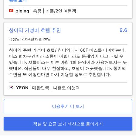
거리와 하버 시티 쇼핑몰은 누구나 한 번쯤 들러볼 만한 명소입
니다. 밤이 되면 홍콩의 스카이라인과 빅토리아 하버의 야경이
ziqing
|
홍콩 | 커플/2인 여행객
장관을 이루어, 잊지 못할 추억을 선사합니다. 타싱 이 주변에는
다채로운 음식점과 카페들이 즐비하여, 홍콩의 맛을 만끽할 수
있습니다. 또한, 홍콩 문화와 역사를 느낄 수 있는 박물관과 전
칭이역 가성비 호텔 추천
9.6
통 거리도 가까워, 문화 탐방과 쇼핑을 동시에 즐기기에 이상적
입니다. 램블러 오아시스 호텔에서 도보로 이동 가능하며, 이 지
작성일: 2024년12월 28일
역의 활기찬 분위기와 아름다운 경관을 만끽하며 홍콩의 매력
을 온전히 느껴보세요. 타싱 이의 다채로운 매력은 여행객들에
칭이역 주변 가성비 호텔/ 칭이역에서 88F 버스를 타야하는데,
게 특별한 경험을 선사할 것입니다.
버스 회차구간이라 소통이 어렵더라도 문제없이 타고 내릴 수
있습니다. 셔틀버스는 이른 아침 1회 운영이라 사용해보지는 못
홍콩 공항에서 램블러 오아시스 호텔까지 편리한 이동 방법
했네요. 직원들이 매우 친절하고, 호텔이 깨끗했습니다. 칭이역
주변을 또 여행한다면 다시 이용할 정도로 추천합니다.
홍콩 국제공항에서 램블러 오아시스 호텔(타싱 이, 홍콩)으로
이동하는 방법은 매우 간단하고 편리합니다. 공항에서 택시를
YEON
|
대한민국 | 나홀로 여행객
이용하면 약 30분 정도 소요되며, 빠르고 편안한 이동이 가능합
니다. 택시 승차장은 공항 도착층에 위치해 있으며, 호텔 주소를
보여주면 친절한 기사들이 신속하게 안내해 드립니다. 또한, 공
이용후기 더 보기
항에서 바로 연결되는 공항 익스프레스 열차를 타고 홍콩 역(홍
콩 센트럴 역)까지 이동한 후, 지하철 또는 택시로 호텔까지 이
동하는 것도 좋은 방법입니다. 홍콩 역에서 택시를 이용하면 약
객실 및 요금 보기 섹션으로 돌아가기
15분 정도 걸리며, 주변 지역의 풍경을 감상하며 여행의 시작을
즐기실 수 있습니다.