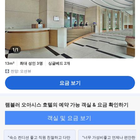
1/1
13m²
최대 성인 3명
싱글베드 2개
전망: 오션뷰
요금 보기
램블러 오아시스 호텔의 예약 가능 객실 & 요금 확인하기
객실 및 요금 보기
"숙소 컨디션 좋고 직원 친절하고 다만
"너무 가성비좋고 언제나 편안한 