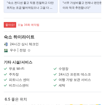
"숙소 컨디션 좋고 직원 친절하고 다만
"너무 가성비좋고 언제나 편안한 
위치는 조금 떨어져있으나 그걸 다 뛰
이라 적극 추천합니다"
어넘는 숙소!"
좋아요!
오늘 36회 예약됨
숙소 하이라이트
24시간 상시 체크인
우수 | 전망
기타 시설/서비스
무료 Wi-Fi
수영장
주차장
24시간 프런트 데스크
피트니스 센터
여행 가방 보관 서비스
비즈니스센터
세탁
6.5
좋은 위치