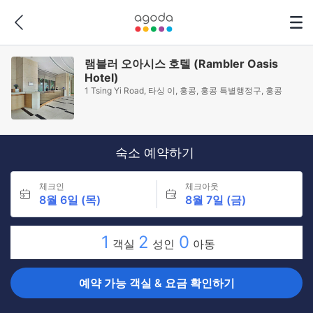
램블러 오아시스 호텔 (Rambler Oasis
Hotel)
1 Tsing Yi Road, 타싱 이, 홍콩, 홍콩 특별행정구, 홍콩
숙소 예약하기
체크인
체크아웃
8월 6일 (목)
8월 7일 (금)
1
2
0
객실
성인
아동
예약 가능 객실 & 요금 확인하기