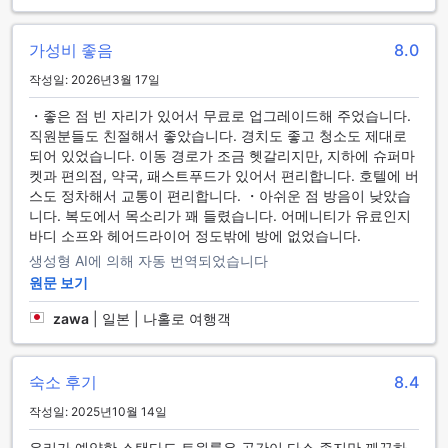
편안하고 다양한 객실 시설로 완벽한 휴식을 선사하는 램블러 오
가성비 좋음
8.0
아시스 호텔
작성일: 2026년3월 17일
램블러 오아시스 호텔의 객실은 현대적인 편의시설로 가득 차
・좋은 점 빈 자리가 있어서 무료로 업그레이드해 주었습니다.
있어 고객님께 최상의 숙박 경험을 제공합니다. 각 객실에는 에
직원분들도 친절해서 좋았습니다. 경치도 좋고 청소도 제대로
어컨이 설치되어 있어 언제든 쾌적한 실내 온도를 유지할 수 있
되어 있었습니다. 이동 경로가 조금 헷갈리지만, 지하에 슈퍼마
으며, 선명한 텔레비전과 위성/케이블 TV가 마련되어 있어 다
켓과 편의점, 약국, 패스트푸드가 있어서 편리합니다. 호텔에 버
양한 엔터테인먼트 옵션을 즐기실 수 있습니다. 커피와 차 메이
스도 정차해서 교통이 편리합니다. ・아쉬운 점 방음이 낮았습
커는 아침의 여유로운 시작을 도와드리며, 무료 생수와 냉장고
니다. 복도에서 목소리가 꽤 들렸습니다. 어메니티가 유료인지
도 구비되어 있어 편리함을 더합니다. 또한, 욕실에는 세련된 세
바디 소프와 헤어드라이어 정도밖에 방에 없었습니다.
면도구와 수건이 준비되어 있으며, 헤어 드라이어와 차단 커튼
이 있어 프라이버시와 편안함을 보장합니다. 별도의 거실 공간
생성형 AI에 의해 자동 번역되었습니다
이 마련되어 있어 가족이나 친구들과 함께 여유롭게 시간을 보
원문 보기
내실 수 있으며, 다양한 시설들이 조화를 이루어 고객님의 휴식
을 한층 더 특별하게 만들어 드립니다.
zawa
|
일본 | 나홀로 여행객
편리한 하우스키핑 서비스와 함께하는 쾌적한 식사 환경
숙소 후기
8.4
램블러 오아시스 호텔은 고객님의 편안한 숙박 경험을 위해 매
작성일: 2025년10월 14일
일 청소 서비스를 제공하며, 깔끔하고 위생적인 환경을 유지합
니다. 이로 인해 호텔 내 식사 공간 역시 항상 깨끗하고 쾌적하
우리가 예약한 스탠다드 트윈룸은 공간이 다소 좁지만 깨끗하