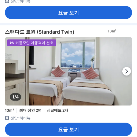
전망: 하버뷰
요금 보기
스탠다드 트윈 (Standard Twin)
13m²
커플/2인 여행객이 선호
1/4
13m²
최대 성인 2명
싱글베드 2개
전망: 하버뷰
요금 보기