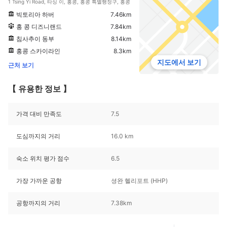
1 Tsing Yi Road, 타싱 이, 홍콩, 홍콩 특별행정구, 홍콩
빅토리아 하버
7.46km
홍 콩 디즈니랜드
7.84km
침사추이 동부
8.14km
홍콩 스카이라인
8.3km
지도에서 보기
근처 보기
【 유용한 정보 】
가격 대비 만족도
7.5
도심까지의 거리
16.0 km
숙소 위치 평가 점수
6.5
가장 가까운 공항
셩완 헬리포트 (HHP)
공항까지의 거리
7.38km