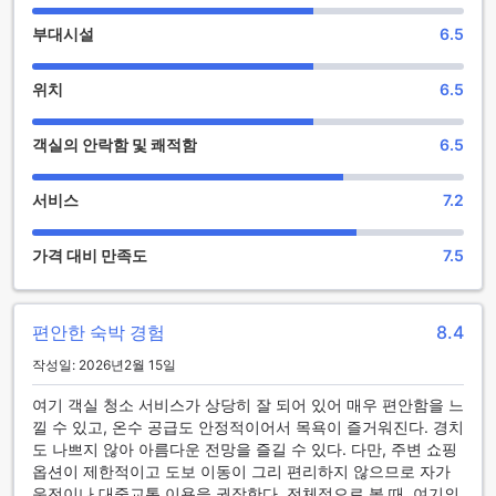
설을 제공하여 편안한 휴식과 즐거운 시간을 선사합니다. 호텔
부대시설
6.5
내에는 현대적인 피트니스 센터가 마련되어 있어, 여행 중에도
건강을 유지하며 활력을 충전할 수 있습니다. 또한, 세련된 라운
지 공간에서는 친구 또는 동료와 함께 여유로운 시간 보내기에
위치
6.5
완벽하며, 다양한 엔터테인먼트 프로그램과 이벤트도 정기적으
로 개최되어 방문객들의 기대를 모읍니다.
객실의 안락함 및 쾌적함
6.5
램블러 오아시스 호텔의 다채로운 스포츠 시설
서비스
7.2
램블러 오아시스 호텔은 투숙객들의 건강과 활력을 위해 최첨
단 피트니스 센터를 무료로 제공하여 언제든지 편리하게 운동
가격 대비 만족도
7.5
하실 수 있습니다. 최신 운동 기구와 넓은 공간이 마련되어 있
어, 바쁜 일정 속에서도 건강을 챙기기에 완벽한 환경을 자랑합
니다. 또한, 야외 수영장은 맑은 공기와 함께 여유로운 휴식을
즐기며 몸과 마음을 재충전할 수 있는 최고의 공간입니다.
편안한 숙박 경험
8.4
이 호텔의 스포츠 시설은 활기찬 라이프스타일을 추구하는 여
작성일: 2026년2월 15일
행객들에게 이상적입니다. 무료로 이용 가능한 피트니스 센터
와 쾌적한 야외 수영장은 홍콩의 활기찬 도시 속에서도 건강한
여기 객실 청소 서비스가 상당히 잘 되어 있어 매우 편안함을 느
라이프스타일을 유지할 수 있도록 도와줍니다. 언제든지 방문
낄 수 있고, 온수 공급도 안정적이어서 목욕이 즐거워진다. 경치
하여 활력을 충전하고, 여행의 피로를 씻어내는 최고의 선택이
도 나쁘지 않아 아름다운 전망을 즐길 수 있다. 다만, 주변 쇼핑
될 것입니다.
옵션이 제한적이고 도보 이동이 그리 편리하지 않으므로 자가
운전이나 대중교통 이용을 권장한다. 전체적으로 볼 때, 여기의