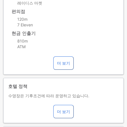
레이디스 마켓
편의점
120m
7 Eleven
현금 인출기
810m
ATM
더 보기
호텔 정책
수영장은 기후조건에 따라 운영하고 있습니다.
본 숙소에서는 투숙객 1명당 객실을 최대 2개까지만 예약할 수
있습니다.
더 보기
2023년 제품 친환경 책임 조례 개정안 초안에 따라, 홍콩 숙소
에서는 투숙객에게 일회용 플라스틱 제품을 무료로 제공하지
않습니다.