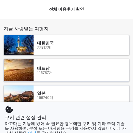
전체 이용후기 확인
램블러 오아시스 호텔 주변의 매력적인 명소들
램블러 오아시스 호텔은 홍콩의 아름다운 자연과 현대적인 도
시 풍경이 어우러진 다양한 명소들과 가까운 위치에 자리잡고
지금 사랑받는 여행지
있습니다. 특히, Tsing Yi Promenade와 Tsing Yi Park는 산책
과 휴식을 즐기기에 완벽한 장소로, 신선한 공기와 아름다운 경
대한민국
치를 제공합니다. Tsing Yi의 자연 속에서 여유로운 시간을 보
77817개
내며 도시의 번잡함에서 벗어날 수 있습니다. 또한, Nga Ying
Chau Garden과 Cheung Wan Street Rest Garden은 가족 단
위의 방문객이나 휴식을 원하는 이들에게 이상적인 공간입니
베트남
다. Tsing Yi Road West Garden과 Tsing Yu Street Garden은
115787개
도시 속의 작은 오아시스로, 산책과 피크닉을 즐기기에 적합한
곳입니다. 이처럼 다양한 공원과 정원들이 호텔 주변에 위치하
여, 방문객들은 자연과 조화를 이루는 특별한 경험을 할 수 있습
니다.
일본
159740개
편리한 교통으로 더욱 가까워지는 램블러 오아시스 호텔
램블러 오아시스 호텔은 홍콩의 주요 교통 허브인 MTR 칭이역
쿠키 관련 설정 관리
홍콩
2690개
과 가까워 도시 곳곳으로의 이동이 매우 편리합니다. 칭이역은
아고다는 기능에 있어 꼭 필요한 경우에만 쿠키 및 기타 추적 기술
을 사용하며, 분석 또는 마케팅용 쿠키를 사용하지 않습니다. 더 자
빠른 지하철 연결을 통해 홍콩섬과 구룡반도는 물론, 공항으로
세한 사항은
여기
를 참조하십시오