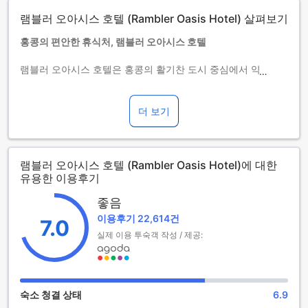
자세한 사항은 숙소 공식 웹사이트를 참고하시기 바랍니다.
램블러 오아시스 호텔 (Rambler Oasis Hotel) 살펴보기
2025년 1월 1일부터 홍콩에서는 숙소가 제공하는 객실 요금을
기준으로 3%의 숙소 숙박세가 다시 부과됩니다.
홍콩의 편안한 휴식처, 램블러 오아시스 호텔
이로 인해 총 숙박 비용이 변동될 수 있습니다.
예약 전 숙소 숙박세 관련 세부 정보를 확인하시기 바랍니다.
램블러 오아시스 호텔은 홍콩의 활기찬 도시 중심에서 약 16km
자세한 내용은 홍콩 국세청 웹사이트를 참고하시기 바랍니다
떨어진 곳에 위치하여, 도시의 소음과는 차별화된 평화로운 분
(
https://www.ird.gov.hk/eng/faq/hatq.htm
).
위기를 제공합니다. 2006년에 문을 연 이 호텔은 현대적인 디
유아 및 아동 간이침대 사용 안내
자인과 편리한 시설을 갖추고 있어 여행객들에게 안락한 숙박
더 보기
아동(0세 이상~12세 이하)
경험을 선사합니다. 공항에서 차로 약 30분 거리로, 도착과 출
객실 내 기존 침대를 이용하면 무료로 투숙할 수 있습니다.
발이 매우 편리하며, 여행의 시작과 끝을 더욱 특별하게 만들어
간이침대 사용 가능 여부는 객실별로 다릅니다. 각 객실의 투숙
줍니다.
가능 인원 정보를 확인하시기 바랍니다.
램블러 오아시스 호텔 (Rambler Oasis Hotel)에 대한
이 호텔은 총 822개의 넓고 쾌적한 객실을 보유하고 있어 대규
객실을 5개 이상 예약하실 경우 다른 정책 및 추가 요금이 적용
유용한 이용후기
모 그룹이나 가족 단위 여행객도 편안하게 머무를 수 있습니다.
될 수 있습니다.
체크인은 오후 2시부터 가능하며, 체크아웃은 정오까지 이루어
좋음
집니다. 특히, 0세부터 12세까지의 어린이들은 무료로 숙박할
이용후기 22,614건
수 있어 가족 여행객들에게 매우 매력적인 선택지입니다. 램블
7.0
러 오아시스 호텔은 홍콩에서의 특별한 추억을 만들기에 완벽
실제 이용 투숙객 작성 / 제공:
한 장소입니다.
램블러 오아시스 호텔의 다채로운 엔터테인먼트 시설
숙소 청결 상태
6.9
램블러 오아시스 호텔은 투숙객들에게 다양한 엔터테인먼트 시