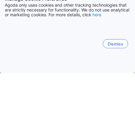
Agoda only uses cookies and other tracking technologies that
are strictly necessary for functionality. We do not use analytical
or marketing cookies. For more details, click
here
Dismiss
홈
라오스 숙소
비엔티안도 숙소
비엔티안 숙소
시코타봉 지
위앙짠 (비엔티안) 시내
리버프론트 주변
시사따낙
찬
와타이 국제공항