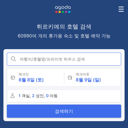
튀르키예의 호텔 검색
60990여 개의 휴가용 숙소 및 호텔 예약 가능
여행지/호텔명/프라이빗 하우스 검색
체크인
체크아웃
8월 8일 (토)
8월 9일 (일)
1
객실,
2
성인,
0
아동
검색하기