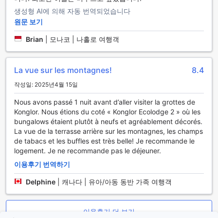
여행 중에는 꼭 콩 로 케이브를 포함하여 다양한 관광지를 방문
생성형 AI에 의해 자동 번역되었습니다
해보세요.
원문 보기
꽁로 에코 로지로의 교통편
Brian
|
모나코 | 나홀로 여행객
꽁로 에코 로지는 코운 캄, 라오스에 위치한 아름다운 숙박 시설
입니다. 코운 캄에 도착하는 가장 가까운 공항은 코운 캄 국제공
La vue sur les montagnes!
8.4
항입니다. 코운 캄 국제공항에서 꽁로 에코 로지까지 이동하는
작성일: 2025년4월 15일
여러 가지 교통 수단이 있습니다.
가장 편리한 방법은 공항에서 택시를 이용하는 것입니다. 코운
Nous avons passé 1 nuit avant d’aller visiter la grottes de
캄 국제공항에는 택시 승강장이 있으며, 여행자들이 꽁로 에코
Konglor. Nous étions du coté « Konglor Ecolodge 2 » où les
로지로 편안하게 이동할 수 있도록 서비스를 제공하고 있습니
bungalows étaient plutôt à neufs et agréablement décorés.
다. 택시는 교통이 원활하며, 약 30분 정도 소요됩니다.
La vue de la terrasse arrière sur les montagnes, les champs
또한, 꽁로 에코 로지는 공항으로부터 약 15km 떨어진 콩 로 케
de tabacs et les buffles est très belle! Je recommande le
이브에 위치해 있습니다. 콩 로 케이브에서는 꽁로 에코 로지까
logement. Je ne recommande pas le déjeuner.
지 택시나 투어 버스를 이용할 수 있습니다. 이동 시간은 약 20
분 정도이며, 투어 버스를 이용하면 코운 캄의 아름다운 자연 경
이용후기 번역하기
치를 감상하며 꽁로 에코 로지로 편안하게 도착할 수 있습니다.
Delphine
|
캐나다 | 유아/아동 동반 가족 여행객
훌륭한 가격으로 꽁로 에코 로지에서 편안한 숙박을 즐기세요!
이용후기 더 보기
꽁로 에코 로지는 코운 캄에서 탁월한 가격으로 편안한 숙박을