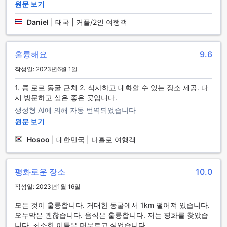
실을 제공합니다. 다양한 유형의 객실을 선택할 수 있으며, 그
원문 보기
중에는 더블 팬 객실과 트윈 팬 객실이 있습니다. 더블 팬 객실
Daniel
|
태국 | 커플/2인 여행객
은 16 평방미터의 넓은 공간을 제공하며, 트윈 팬 객실도 동일
한 크기로 편안한 숙박을 즐길 수 있습니다. Agoda를 통해 이
러한 객실을 예약하면 최고의 가격과 편리한 경험을 제공받을
수 있습니다. Agoda는 사용자에게 가장 저렴한 가격과 간편한
훌륭해요
9.6
예약 과정을 제공하여 편안한 숙박을 보장합니다.
작성일: 2023년6월 1일
콩 로 케이브: 자연의 아름다움과 모험의 세계
1. 콩 로르 동굴 근처 2. 식사하고 대화할 수 있는 장소 제공. 다
시 방문하고 싶은 좋은 곳입니다.
코운 캄에 위치한 콩 로 케이브는 자연의 아름다움과 모험의 세
생성형 AI에 의해 자동 번역되었습니다
계를 제공합니다. 이 독특한 동굴은 라오스의 가장 아름다운 동
원문 보기
굴 중 하나로 알려져 있으며, 방문객들에게 놀라운 경험을 선사
합니다. 콩 로 케이브는 그 규모와 아름다움으로 유명하며, 내부
Hosoo
|
대한민국 | 나홀로 여행객
에는 아름다운 석순과 석쇠 등 다양한 석굴물이 있습니다.
이 동굴은 모험심이 강한 여행객들에게 특히 인기가 있습니다.
동굴 내부를 탐험하면서 숨겨진 통로와 암반을 넘어가는 재미
평화로운 장소
10.0
를 느낄 수 있습니다. 콩 로 케이브는 동굴 탐험을 좋아하는 사
람들에게 최적의 장소이며, 동굴 내부에서는 신비로운 분위기
작성일: 2023년1월 16일
와 아름다운 자연 경관을 만날 수 있습니다.
콩 로 케이브는 코운 캄에서 꼭 방문해야 할 곳 중 하나입니다.
모든 것이 훌륭합니다. 거대한 동굴에서 1km 떨어져 있습니다.
이곳에서 자연과 모험의 아름다움을 동시에 경험할 수 있으며,
오두막은 괜찮습니다. 음식은 훌륭합니다. 저는 평화를 찾았습
독특한 동굴 속에서 새로운 세계를 탐험할 수 있습니다. 코운 캄
니다. 최소한 이틀은 머무르고 싶었습니다.