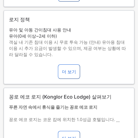
로지 정책
유아 및 아동 간이침대 사용 안내
유아(0세 이상~2세 이하)
객실 내 기존 침대 이용 시 무료 투숙 가능 (안내) 유아용 침대
이용 시 추가 요금이 발생할 수 있으며, 제공 여부는 상황에 따
라 달라질 수 있습니다.
아동(3세 이상~12세 이하)
객실 내 기존 침대를 이용하면 무료로 투숙할 수 있습니다.
더 보기
13세 이상 투숙객은 성인으로 간주합니다.
간이침대 사용 가능 여부는 객실별로 다릅니다. 각 객실의 투숙
가능 인원 정보를 확인하시기 바랍니다.
객실을 5개 이상 예약하실 경우 다른 정책 및 추가 요금이 적용
꽁로 에코 로지 (Konglor Eco Lodge) 살펴보기
될 수 있습니다.
푸른 자연 속에서 휴식을 즐기는 꽁로 에코 로지
꽁로 에코 로지는 코운 캄에 위치한 1.0성급 호텔입니다. 이 호
텔은 자연 속에서 휴식을 즐기고 싶은 여행객들에게 최적의 선
택지입니다. 꽁로 에코 로지는 12개의 객실을 보유하고 있으며,
체크인은 오후 2시부터 가능합니다. 체크아웃은 오전 11시까지