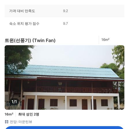
가격 대비 만족도
9.2
숙소 위치 평가 점수
9.7
트윈(선풍기) (Twin Fan)
16m²
1/1
16m²
최대 성인 2명
전망: 마운틴뷰