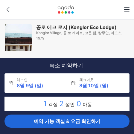
꽁로 에코 로지 (Konglor Eco Lodge)
Konglor Village, 콩 로 케이브, 코운 캄, 캄무안, 라오스,
1979
숙소 예약하기
체크인
체크아웃
8월 9일 (일)
8월 10일 (월)
1
2
0
객실
성인
아동
예약 가능 객실 & 요금 확인하기