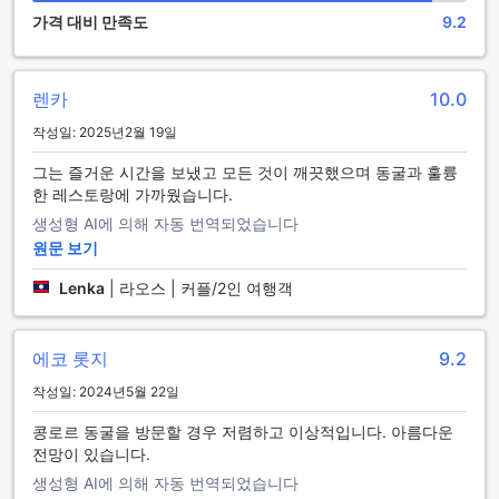
있으며, 무료 주차장을 이용할 수 있습니다. 고객들은 자신의 차
가격 대비 만족도
9.2
를 안전하게 주차할 수 있으며, 추가 비용 없이 편안한 숙박을
즐길 수 있습니다. 꽁로 에코 로지는 고객들의 편의를 최우선으
로 생각하며, 편리한 주차시설을 제공하여 고객들의 여행을 더
렌카
10.0
욱 즐거운 경험으로 만들어 드립니다.
작성일: 2025년2월 19일
맛있는 요리와 아름다운 전망을 즐길 수 있는 꽁로 에코 로지의
레스토랑
그는 즐거운 시간을 보냈고 모든 것이 깨끗했으며 동굴과 훌륭
한 레스토랑에 가까웠습니다.
꽁로 에코 로지는 코운 캄에서 맛있는 요리와 아름다운 전망을
생성형 AI에 의해 자동 번역되었습니다
즐길 수 있는 레스토랑을 제공합니다. 이 호텔은 지역의 신선한
원문 보기
재료를 사용하여 다양한 요리를 제공하며, 라오스의 전통적인
맛을 경험할 수 있습니다. 레스토랑은 아름다운 자연환경을 감
Lenka
|
라오스 | 커플/2인 여행객
상할 수 있는 테라스가 있어 식사를 즐기는 동안 편안한 분위기
를 느낄 수 있습니다. 또한, 친절하고 전문적인 스태프들이 최상
의 서비스를 제공하며, 고객들의 요구에 맞춤형으로 식사를 준
에코 롯지
9.2
비해드립니다. 꽁로 에코 로지의 레스토랑에서 특별한 순간을
만들어보세요.
작성일: 2024년5월 22일
콩로르 동굴을 방문할 경우 저렴하고 이상적입니다. 아름다운
꽁로 에코 로지의 다양한 객실 유형
전망이 있습니다.
꽁로 에코 로지는 코운 캄에 위치한 호텔로, 편안하고 아늑한 객
생성형 AI에 의해 자동 번역되었습니다