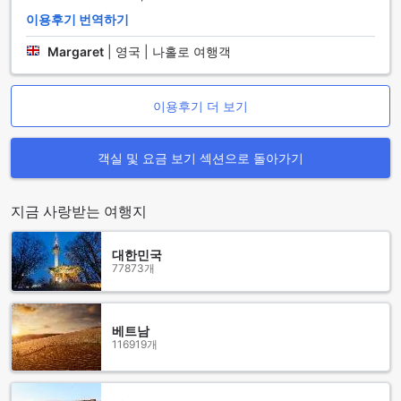
를 활용한 메뉴가 준비되어 있습니다. 매일 제공되는 조식은 유
이용후기 번역하기
럽식 컨티넨탈 스타일로, 갓 구운 빵과 신선한 과일, 다양한 음
Margaret
|
영국 | 나홀로 여행객
료가 마련되어 있어 아침을 풍성하게 시작할 수 있습니다.
또한, 객실 서비스도 제공되어 편안한 객실에서 여유롭게 식사
를 즐길 수 있는 옵션이 있습니다. 바쁜 일정 속에서도 고급스러
운 식사를 방 안에서 편리하게 즐길 수 있는 점은 크로프터스 호
이용후기 더 보기
텔의 큰 매력 중 하나입니다. 이처럼 다양한 다이닝 시설을 통해
손님들은 포튼에서의 숙박을 더욱 특별하게 만들어 줄 수 있습
객실 및 요금 보기 섹션으로 돌아가기
니다.
크로프터스 호텔의 다양한 객실 옵션
지금 사랑받는 여행지
크로프터스 호텔은 포튼의 매력적인 장소에 위치하여 다양한
객실 유형을 제공합니다. 더블룸(Ensuite)은 아늑한 더블 침대
대한민국
가 마련되어 있어 편안한 휴식을 원하는 커플이나 개인 여행객
77873개
에게 적합합니다. 또한, 싱글룸(Ensuite)은 단독 여행객을 위한
공간으로, 아담하고 아늑한 분위기를 자랑합니다. 마지막으로,
트윈룸(Ensuite)은 두 개의 싱글 침대가 있어 친구 또는 가족과
베트남
함께 여행하는 이들에게 완벽한 선택입니다.
116919개
아고다를 통해 크로프터스 호텔의 객실을 예약하면 최고의 가
격을 보장받을 수 있으며, 간편하고 번거로움 없는 예약 경험을
누릴 수 있습니다. 다양한 객실 옵션을 손쉽게 비교하고, 본인에