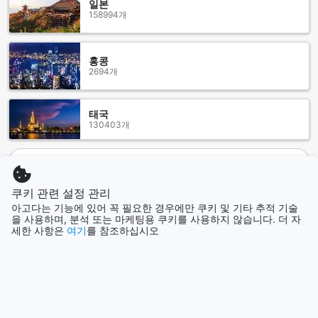
일본
게 가장 적합한 방을 선택하는 즐거움을 누려보세요. 크로프터
158994개
스 호텔에서 특별한 순간을 만들어보세요!
포튼: 자연과 역사로 가득한 매력적인 마을
홍콩
2694개
포튼은 영국 랭커셔의 숨겨진 보석으로, 자연의 아름다움과 풍
부한 역사를 자랑하는 매력적인 마을입니다. 이곳은 울창한 숲
과 드넓은 초원이 어우러져 있어, 하이킹이나 자전거 타기를 즐
태국
기는 여행자들에게 이상적인 장소입니다. 특히, 주변의 포튼 자
130403개
연 보호구역은 다양한 야생동물과 식물들이 서식하고 있어 자
연 애호가들에게 큰 인기를 끌고 있습니다. 또한, 이곳의 경치
더 보기
좋은 산책로를 따라 걷다 보면, 시원한 바람과 함께 자연의 소리
를 만끽할 수 있습니다.
모두 보기
포튼은 또한 역사적인 명소로 가득 차 있습니다. 마을 중심부에
쿠키 관련 설정 관리
는 중세 건축 양식을 지닌 아름다운 교회와 박물관이 자리 잡고
아고다는 기능에 있어 꼭 필요한 경우에만 쿠키 및 기타 추적 기술
을 사용하며, 분석 또는 마케팅용 쿠키를 사용하지 않습니다. 더 자
있어, 방문객들은 이 지역의 유구한 역사와 문화를 깊이 이해할
인기 도시
세한 사항은
여기
를 참조하십시오
수 있습니다. 특히, 포튼 성은 이 지역의 상징적인 랜드마크로,
그 웅장한 모습은 사진 촬영의 명소로도 유명합니다. 이외에도,
지역 주민들이 운영하는 아기자기한 카페와 상점들이 있어, 현
세부
필리핀
지의 맛과 문화를 직접 경험할 수 있는 기회를 제공합니다. 포튼
은 자연과 역사가 어우러진 특별한 여행지로, 방문객들에게 잊
지 못할 추억을 선사할 것입니다.