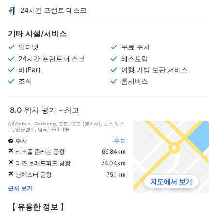
24시간 프런트 데스크
기타 시설/서비스
인터넷
무료 주차
24시간 프런트 데스크
레스토랑
바(Bar)
여행 가방 보관 서비스
조식
룸서비스
8.0
위치 평가 - 최고
A6 Cabus , Garstang, 포튼, 포튼 (랭커셔), 노스 웨스
트, 잉글랜드, 영국, PR3 1PH
주차
무료
리버풀 존레논 공항
69.84km
리즈 브래드퍼드 공항
74.04km
맨체스터 공항
75.1km
지도에서 보기
근처 보기
【 유용한 정보 】