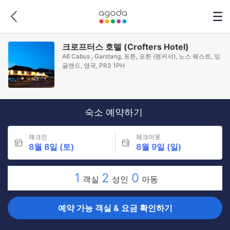
크로프터스 호텔 (Crofters Hotel)
A6 Cabus , Garstang, 포튼, 포튼 (랭커셔), 노스 웨스트, 잉
글랜드, 영국, PR3 1PH
숙소 예약하기
체크인
체크아웃
8월 8일 (토)
8월 9일 (일)
1
2
0
객실
성인
아동
예약 가능 객실 & 요금 확인하기