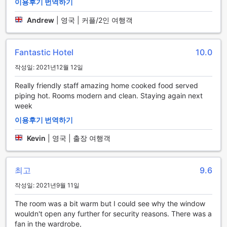
이용후기 번역하기
지역으로 쉽게 이동할 수 있습니다. 여행의 편리함을 더해주는
크로프터스 호텔의 교통 시설은 손님들이 더욱 즐거운 여행을
Andrew
|
영국 | 커플/2인 여행객
즐길 수 있도록 돕습니다.
크로프터스 호텔 객실 시설 소개
Fantastic Hotel
10.0
크로프터스 호텔의 객실은 편안함과 현대적인 편의성을 갖춘
작성일: 2021년12월 12일
공간으로, 고객님들의 쾌적한 숙박을 위해 다양한 시설을 제공
합니다. 모든 객실에는 헤어 드라이어가 구비되어 있어, 여행 중
Really friendly staff amazing home cooked food served
에도 손쉽게 스타일링을 할 수 있는 편리함을 제공합니다. 이를
piping hot. Rooms modern and clean. Staying again next
통해 고객님들은 언제든지 자신감을 가지고 외출할 수 있습니
week
다.
이용후기 번역하기
또한, 각 객실에는 커피 및 차를 즐길 수 있는 기계가 마련되어
있어, 아침에 상쾌한 커피 한 잔으로 하루를 시작하거나, 저녁에
Kevin
|
영국 | 출장 여행객
편안한 차 한 잔으로 휴식을 취할 수 있습니다. 이러한 세심한
배려는 고객님들께 더욱 특별한 경험을 선사하며, 크로프터스
호텔에서의 숙박이 더욱 기억에 남는 순간이 될 것입니다.
최고
9.6
크로프터스 호텔의 다채로운 다이닝 경험
작성일: 2021년9월 11일
The room was a bit warm but I could see why the window
크로프터스 호텔에서는 손님들에게 특별한 다이닝 경험을 제공
wouldn't open any further for security reasons. There was a
합니다. 호텔 내 레스토랑은 아늑하고 세련된 분위기 속에서 다
fan in the wardrobe,
양한 요리를 즐길 수 있는 공간으로, 지역 특산물과 신선한 재료