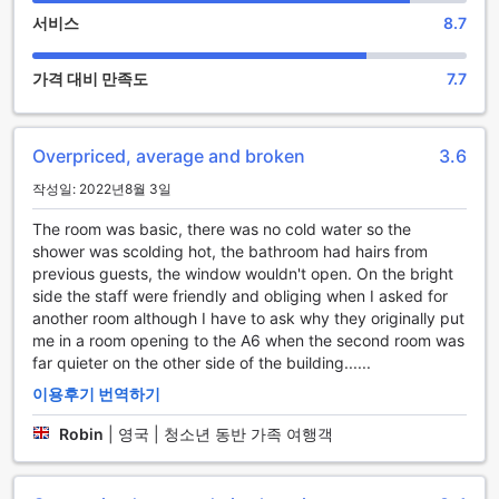
션이 마련되어 있어, 크로프터스 호텔에서의 시간은 언제나 즐
서비스
8.7
거움으로 가득할 것입니다.
크로프터스 호텔의 스포츠 시설: 낚시와 보트 체험
가격 대비 만족도
7.7
크로프터스 호텔은 포튼의 아름다운 자연 환경 속에서 다양한
스포츠 시설을 제공합니다. 특히 낚시 애호가들에게는 최적의
Overpriced, average and broken
3.6
장소로, 인근의 맑고 푸른 호수에서 잉어와 송어를 낚는 즐거움
을 만끽할 수 있습니다. 호텔에서는 낚시 장비 대여 서비스도 제
작성일: 2022년8월 3일
공하여, 손쉽게 낚시를 즐길 수 있는 기회를 제공합니다. 이곳에
서의 낚시는 단순한 취미를 넘어, 평화롭고 잊지 못할 경험으로
The room was basic, there was no cold water so the
여러분을 초대합니다.
shower was scolding hot, the bathroom had hairs from
또한, 크로프터스 호텔은 보트 체험을 통해 물 위에서의 특별한
previous guests, the window wouldn't open. On the bright
순간을 선사합니다. 호텔에서 제공하는 보트 대여 서비스를 이
side the staff were friendly and obliging when I asked for
용하면, 호수 위에서의 여유로운 항해를 즐길 수 있습니다. 가족
another room although I have to ask why they originally put
이나 친구들과 함께 보트를 타고 경치를 감상하며, 자연과 하나
me in a room opening to the A6 when the second room was
되는 시간을 보내보세요. 크로프터스 호텔의 스포츠 시설은 모
far quieter on the other side of the building......
든 연령대의 여행객들에게 즐거운 추억을 만들어 줄 것입니다.
이용후기 번역하기
크로프터스 호텔의 편리한 편의 시설
Robin
|
영국 | 청소년 동반 가족 여행객
크로프터스 호텔에서는 고객의 편안한 숙박을 위해 다양한 편
의 시설을 제공하고 있습니다. 먼저, 룸 서비스가 마련되어 있어