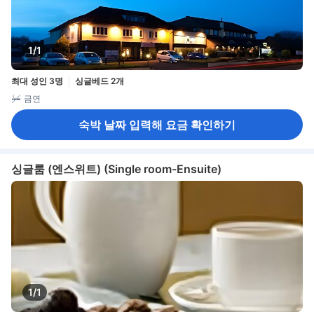
1/1
최대 성인 3명
싱글베드 2개
금연
숙박 날짜 입력해 요금 확인하기
싱글룸 (엔스위트) (Single room-Ensuite)
1/1