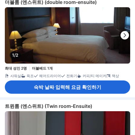
더블룸 (엔스위트) (double room-ensuite)
1/2
최대 성인 2명
더블베드 1개
샤워실
욕조
헤어드라이어
전화기
커피/티 메이커
책상
숙박 날짜 입력해 요금 확인하기
트윈룸 (엔스위트) (Twin room-Ensuite)