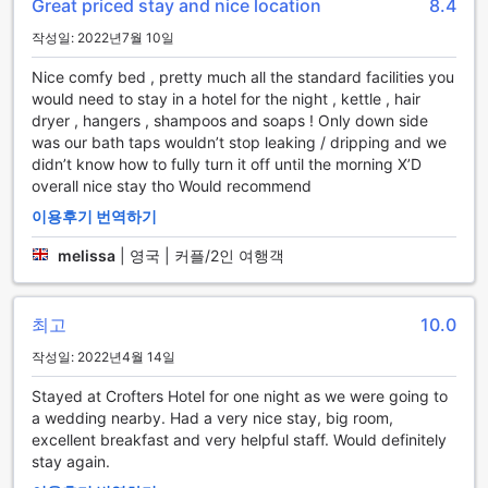
Great priced stay and nice location
8.4
언제든지 객실에서 맛있는 식사를 즐길 수 있습니다. 바쁜 일정
속에서도 편리하게 음식을 주문할 수 있는 점은 여행객들에게
작성일: 2022년7월 10일
큰 장점이 됩니다.
Nice comfy bed , pretty much all the standard facilities you
또한, 전문적인 컨시어지 서비스가 있어 고객의 다양한 요구에
would need to stay in a hotel for the night , kettle , hair
신속하게 대응합니다. 관광 정보 제공부터 예약 대행까지, 필요
dryer , hangers , shampoos and soaps ! Only down side
한 모든 서비스를 제공받을 수 있어 여행의 편리함을 더해줍니
was our bath taps wouldn’t stop leaking / dripping and we
다. 호텔의 공용 공간에서는 무료 와이파이를 이용할 수 있어,
didn’t know how to fully turn it off until the morning X’D
언제 어디서나 인터넷에 접속해 필요한 정보를 손쉽게 찾을 수
overall nice stay tho Would recommend
있습니다. 마지막으로, 수하물 보관 서비스가 제공되어 체크인
전이나 체크아웃 후에 짐을 안전하게 보관할 수 있어 더욱 여유
이용후기 번역하기
로운 여행이 가능합니다.
melissa
|
영국 | 커플/2인 여행객
크로프터스 호텔의 편리한 교통 시설
크로프터스 호텔은 포튼(랭커셔)에서 편안하고 원활한 이동을
최고
10.0
제공하기 위해 다양한 교통 시설을 갖추고 있습니다. 특히, 호텔
작성일: 2022년4월 14일
내 무료 주차 공간은 여행객들에게 큰 장점으로 작용합니다. 차
량을 이용하는 손님들은 별도의 비용 부담 없이 안전하게 주차
Stayed at Crofters Hotel for one night as we were going to
할 수 있어, 여행의 시작과 끝을 더욱 편리하게 만들어 줍니다.
a wedding nearby. Had a very nice stay, big room,
호텔의 주차 시설은 넓고 접근성이 뛰어나며, 모든 차량 유형을
excellent breakfast and very helpful staff. Would definitely
수용할 수 있는 공간이 마련되어 있습니다. 이로 인해, 크로프터
stay again.
스 호텔에 머무는 동안 자동차를 이용하여 주변 관광지나 상업