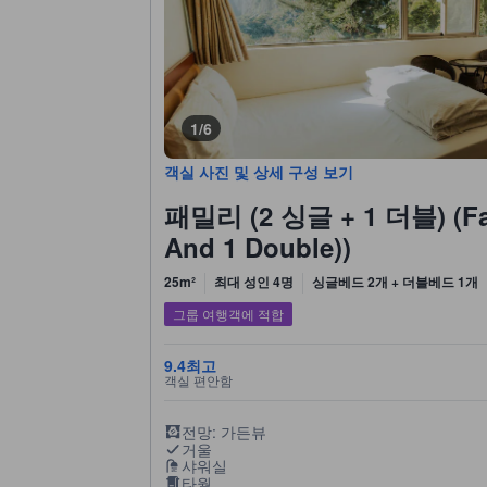
1/6
객실 사진 및 상세 구성 보기
패밀리 (2 싱글 + 1 더블) (Fam
And 1 Double))
25m²
최대 성인 4명
싱글베드 2개 + 더블베드 1개
그룹 여행객에 적합
9.4
최고
객실 편안함
전망: 가든뷰
거울
샤워실
타월