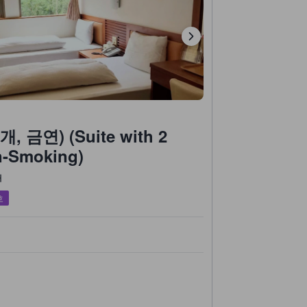
금연) (Suite with 2
n-Smoking)
개
호