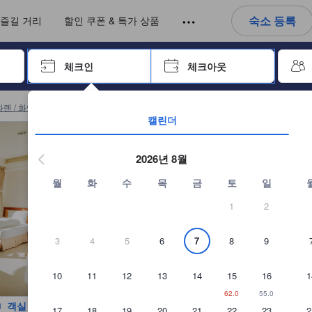
아웃까지 일련의 절차를 완료한 실제 숙소 이용객들에 의해 작성되었습니다
언어를 선택해 주세요
통화를 선택하세요
숙소 등록
즐길 거리
할인 쿠폰 & 특가 상품
 키를 사용하여 탐색한 후 엔터키를 눌러 선택하세요.
체크인
체크아웃
엔터 키를 눌러 캘린더를 여세요. 방향키를 사용해 체크인 및 체크아웃
화롄 / 화연 호스텔
(
62
)
타로코 티엔샹 유스 액티비티 센터 예약
캘린더
2026년 8월
월
화
수
목
금
토
일
1
2
3
4
5
6
7
8
9
10
11
12
13
14
15
16
1
62.0
55.0
객실 사진 보기
17
18
19
20
21
22
23
2