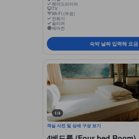
헤어드라이어
TV
Wi-Fi (무료)
전화기
슬리퍼
에어컨
숙박 날짜 입력해 요금
1/4
객실 사진 및 상세 구성 보기
4베드룸 (Four bed Room)