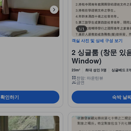
1/1
객실 사진 및 상세 구성 보기
2 싱글룸 (창문 있음) 
Window)
23m²
최대 성인 3명
싱글베드 2
전망: 마운틴뷰
금연
 확인하기
숙박 날