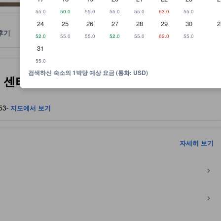
55.0
50.0
55.0
55.0
55.0
63.0
55.0
24
25
26
27
28
29
30
2
후기
위치
정책
52.0
55.0
55.0
52.0
55.0
62.0
55.0
31
기반으로 하며 귀하의 참고용으로만 제공됩니다
55.0
검색하신 숙소의 1박당 예상 요금 (통화: USD)
(Taroko Tienhsiang Youth
53
- 지도에서 보기
자세히 보기