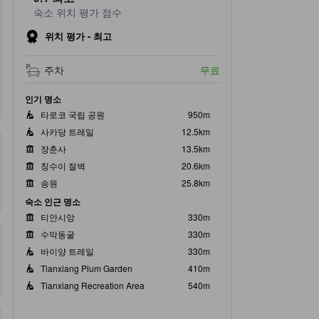
숙소 위치 평가 점수
위치 평가 - 최고
주차
무료
인기 명소
타로코 국립 공원
950m
사카당 트레일
12.5km
장춘사
13.5km
칭수이 절벽
20.6km
송원
25.8km
숙소 인근 명소
티안시앙
330m
수막동굴
330m
바이양 트레일
330m
Tianxiang Plum Garden
410m
Tianxiang Recreation Area
540m