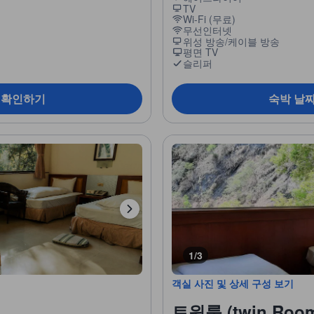
TV
Wi-Fi (무료)
무선인터넷
위성 방송/케이블 방송
평면 TV
슬리퍼
 확인하기
숙박 날
1/3
객실 사진 및 상세 구성 보기
트윈룸 (twin Roo