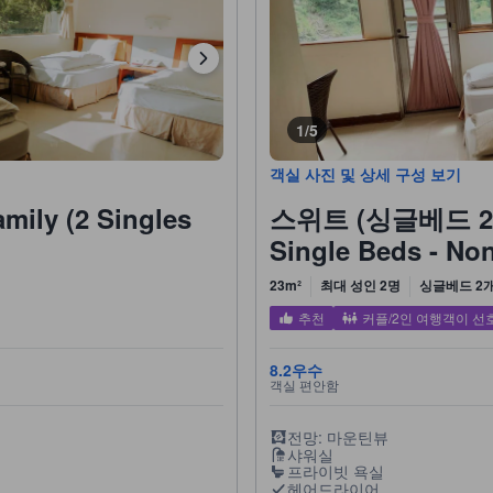
1/5
객실 사진 및 상세 구성 보기
ily (2 Singles
스위트 (싱글베드 2개, 
Single Beds - No
23m²
최대 성인 2명
싱글베드 2
추천
커플/2인 여행객이 선
8.2
우수
객실 편안함
전망: 마운틴뷰
샤워실
프라이빗 욕실
헤어드라이어