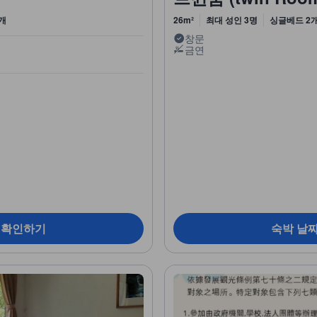
개
26m²
최대 성인 3명
싱글베드 2
창문
금연
 확인하기
숙박 날