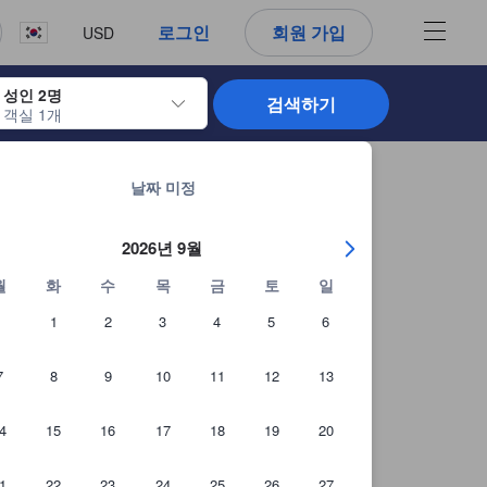
. 신뢰할 수 있고 정확하며 솔직한 정보로 고객님이 더 나은 선택을 하
로그인
회원 가입
USD
성인 2명
검색하기
객실 1개
 날짜를 탐색할 수 있습니다. 엔터 키를 사용해 특정 날짜를 선택하면 체크인 
화롄 / 화연의 2,584개 숙소 모두 보기
날짜 미정
2026년 9월
월
화
수
목
금
토
일
1
2
3
4
5
6
7
8
9
10
11
12
13
4
15
16
17
18
19
20
1
22
23
24
25
26
27