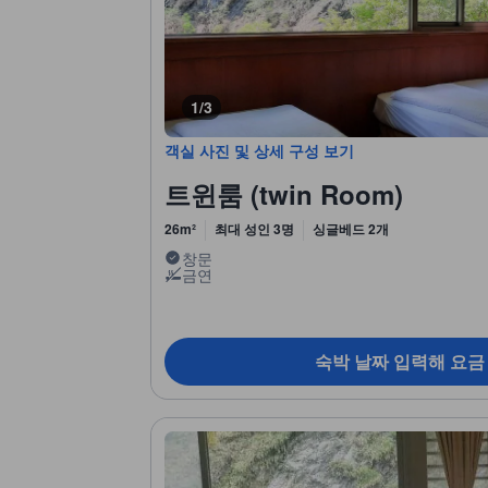
1/3
객실 사진 및 상세 구성 보기
트윈룸 (twin Room)
26m²
최대 성인 3명
싱글베드 2개
창문
금연
숙박 날짜 입력해 요금