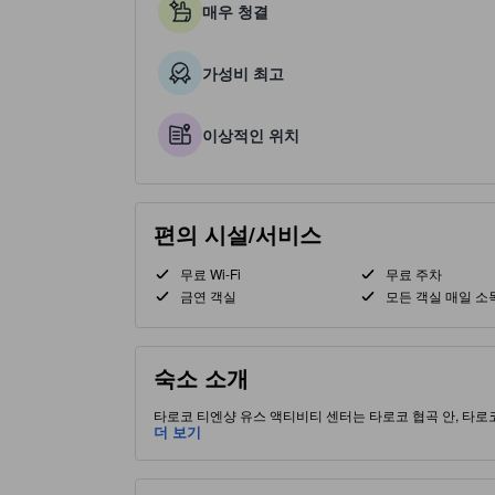
매우 청결
가성비 최고
이상적인 위치
편의 시설/서비스
무료 Wi-Fi
무료 주차
금연 객실
모든 객실 매일 소
숙소 소개
타로코 티엔샹 유스 액티비티 센터는 타로코 협곡 안, 타로
하는 두 여행자에게 이상적이며, 객실에는 에어컨, 무료 Wi
더 보기
티안시앙과 수막동굴(Cave of Water Curtain)까지
식사와 품격 있는 식사를 제공하며, 무료 간식, 커피 및 
행과 경치 감상 숙박에 안성맞춤입니다. [일부 콘텐츠는 생