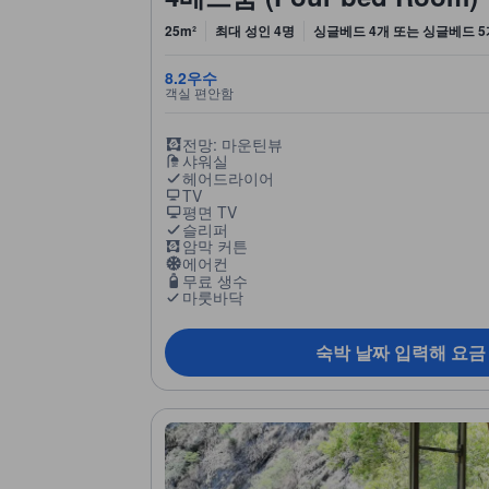
25m²
최대 성인 4명
싱글베드 4개 또는 싱글베드 5
8.2
우수
객실 편안함
전망: 마운틴뷰
샤워실
헤어드라이어
TV
평면 TV
슬리퍼
암막 커튼
에어컨
무료 생수
마룻바닥
숙박 날짜 입력해 요금