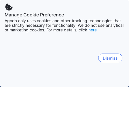
Manage Cookie Preference
Agoda only uses cookies and other tracking technologies that
are strictly necessary for functionality. We do not use analytical
or marketing cookies. For more details, click
here
Dismiss
홈
라오스 숙소
사이냐불리 숙소
사야부리
사야부리
무앙 홍사
팍 라이
반 세메웅
사야부리
사야부리
반 타나
반 세모웅코