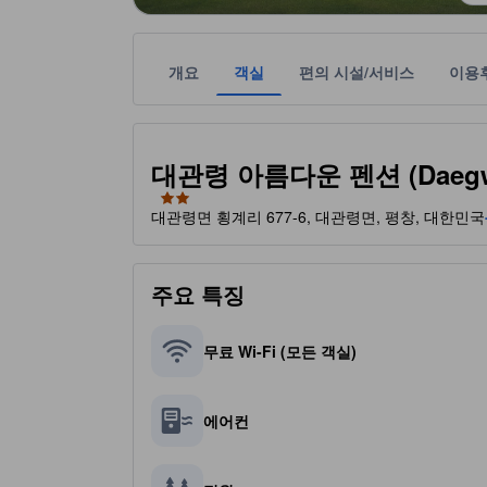
개요
객실
편의 시설/서비스
이용
본 정보는 관련 여행 공급업체로부터 받은 정보를 
tooltip
2성급
대관령 아름다운 펜션 (Daegwaln
대관령면 횡계리 677-6, 대관령면, 평창, 대한민국
주요 특징
무료 Wi-Fi (모든 객실)
에어컨