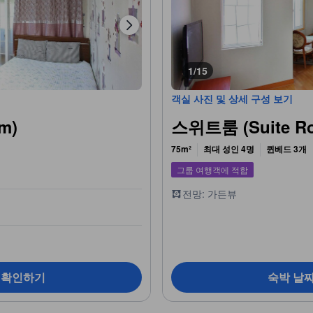
1/15
객실 사진 및 상세 구성 보기
m)
스위트룸 (Suite R
75m²
최대 성인 4명
퀸베드 3개
그룹 여행객에 적합
전망: 가든뷰
 확인하기
숙박 날