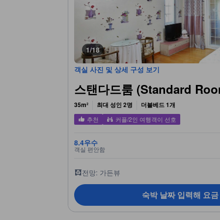
1/18
객실 사진 및 상세 구성 보기
스탠다드룸 (Standard Roo
35m²
최대 성인 2명
더블베드 1개
추천
커플/2인 여행객이 선호
8.4
우수
객실 편안함
전망: 가든뷰
숙박 날짜 입력해 요금