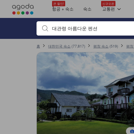
아고다의 모든 이용후기는 숙소 이용후기 작성 전 숙소 예약에서부터 체크
tooltip
tooltip
tooltip
tooltip
tooltip
tooltip
tooltip
tooltip
tooltip
tooltip
tooltip
tooltip
tooltip
스탠다드룸 (Standard Room)
전망: 가든뷰
스위트룸 (Suite Room)
전망: 가든뷰
다이아몬드 (Diamond)
디럭스룸 (Deluxe Room)
에메랄드 (Emerald)
루비 (Ruby)
토파즈 (Topaz)
페리도트 (Peridot)
다이아몬드룸 (Diamond Room)
에메랄드 룸 (Emerald Room)
자세히 보기
서비스 평점 10점 만점에 9.1점. 평창 기준 높은 평점
객실의 안락함 및 쾌적함 평점 10점 만점에 8.5점. 평창 기준 높은 평점
숙소 청결 상태 평점 10점 만점에 8.3점. 평창 기준 높은 평점
가격 대비 만족도 평점 10점 만점에 8.3점. 평창 기준 높은 평점
위치 평점 10점 만점에 7.9점. 평창 기준 높은 평점
부대시설 평점 10점 만점에 6.7점
큰 할인!
신규오픈
항공 + 숙소
숙소
교통편
검색하고 싶은 키워드나 숙소명을 입력하고 방향키나 탭
홈
대한민국 숙소
(
77,817
)
평창 숙소
(
519
)
평창