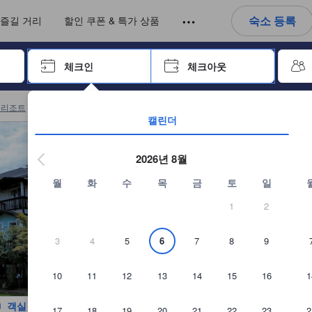
아웃까지 일련의 절차를 완료한 실제 숙소 이용객들에 의해 작성되었습니다
언어를 선택해 주세요
통화를 선택하세요
숙소 등록
즐길 거리
할인 쿠폰 & 특가 상품
 키를 사용하여 탐색한 후 엔터키를 눌러 선택하세요.
체크인
체크아웃
엔터 키를 눌러 캘린더를 여세요. 방향키를 사용해 체크인 및 체크아웃
 리조트
(
32
)
대관령 아름다운 펜션 예약
캘린더
2026년 8월
월
화
수
목
금
토
일
1
2
3
4
5
6
7
8
9
10
11
12
13
14
15
16
1
객실 사진 보기
17
18
19
20
21
22
23
2