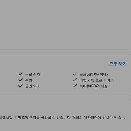
모두 보기
무료 주차
골프장(3 km 이내)
주방
여행 가방 보관 서비스
금연 숙소
바비큐(BBQ) 시설
 입출차할 수 있으며 연락을 취하실 수 있습니다. 평창의 대관령면에 위치한 본 숙소
투숙객 요구를 편리하게 충족시킬 수 있도록 숙소 내 실외 수영장을/를 제공합니다.