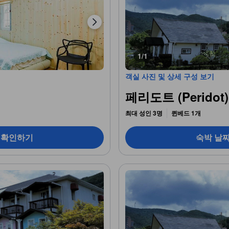
1/1
객실 사진 및 상세 구성 보기
페리도트 (Peridot)
최대 성인 3명
퀸베드 1개
 확인하기
숙박 날