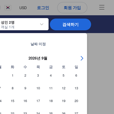
. 신뢰할 수 있고 정확하며 솔직한 정보로 고객님이 더 나은 선택을 하
로그인
회원 가입
USD
성인 2명
검색하기
객실 1개
 날짜를 탐색할 수 있습니다. 엔터 키를 사용해 특정 날짜를 선택하면 체크인 
평창의 519개 숙소 모두 보기
날짜 미정
2026년 9월
월
화
수
목
금
토
일
1
2
3
4
5
6
7
8
9
10
11
12
13
4
15
16
17
18
19
20
1
22
23
24
25
26
27