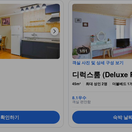
1/11
객실 사진 및 상세 구성 보기
디럭스룸 (Deluxe 
45m²
최대 성인 2명
더블베드 1
8.1
우수
객실 편안함
 확인하기
숙박 날