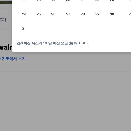
24
25
26
27
28
29
30
2
후기
위치
정책
31
기반으로 하며 귀하의 참고용으로만 제공됩니다
검색하신 숙소의 1박당 예상 요금 (통화: USD)
yeong Beauty House Pension)
- 지도에서 보기