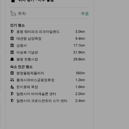
주차
무료
인기 명소
용평 워터파크 피크아일랜드
3.0km
대관령 삼양목장
9.4km
상원사
17.1km
이승복 기념관
21.9km
봉평 전통시장
29.8km
숙소 인근 명소
평창올림픽플라자
560m
횡계시외버스공용정류장
1.2km
돈키호테 목장
1.6km
알펜시아 바이애슬론 센터
2.2km
알펜시아 크로스컨트리 스키 센터
2.4km